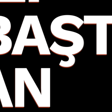
BAŞ
AN