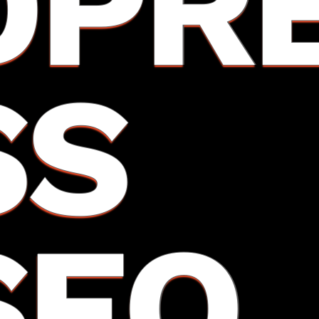
DPR
SS
SEO