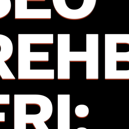
REH
ERI: