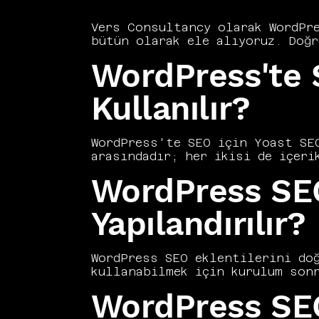
Vers Consultancy olarak WordPre
bütün olarak ele alıyoruz. Doğr
temel öncelikler arasındadır. İ
WordPress'te S
sıralamalar üzerinde doğrudan e
bir avantaja dönüştürülebilir. 
edebilirsiniz. Doğru yapılandır
Kullanılır?
zemin oluşturur.
WordPress'te SEO için Yoast SEO
arasındadır; her ikisi de içeri
konusunda güçlü özellikler suna
WordPress SEO
teknik yetkinlik düzeyine göre 
eklentisi seçimini ve yapılandı
Eklentinin sunduğu öneriler bir
Yapılandırılır?
perspektifinden verilmelidir. Y
getirebilir. Doğru eklenti ve d
tam anlamıyla açığa çıkarır.
WordPress SEO eklentilerini doğ
kullanabilmek için kurulum sonr
veya Rank Math gibi eklentileri
WordPress SEO
olmayabileceğinden başlık şablo
özelinde yapılandırılmalıdır. Y