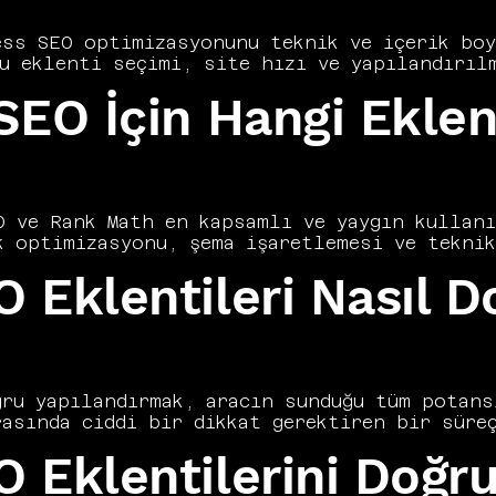
ss SEO optimizasyonunu teknik ve içerik boy
u eklenti seçimi, site hızı ve yapılandırılm
çerik hiyerarşisi, iç bağlantı yapısı ve URL
EO İçin Hangi Eklen
tki yaratır. WordPress'in sunduğu esneklik, 
Vers Consultancy ile WordPress sitenizi baş
ılmış bir WordPress sitesi, organik büyüme i
 ve Rank Math en kapsamlı ve yaygın kullanı
k optimizasyonu, şema işaretlemesi ve teknik
r. Eklenti seçimi, sitenin ihtiyaçlarına ve 
 Eklentileri Nasıl D
belirlenmelidir. Vers Consultancy olarak Wor
rmasını her projenin önceliklerine göre özel
 başlangıç noktasıdır; nihai kararlar her za
anlış yapılandırılmış bir SEO eklentisi, fay
oğru ayar kombinasyonu, WordPress sitesinin
ru yapılandırmak, aracın sunduğu tüm potansi
asında ciddi bir dikkat gerektiren bir süreç
n varsayılan ayarları her site için optimal 
 Eklentilerini Doğr
nları, açıklama uzunlukları ve dizinleme kur
azı tipi sayfaları, etiket arşivleri ve yazar