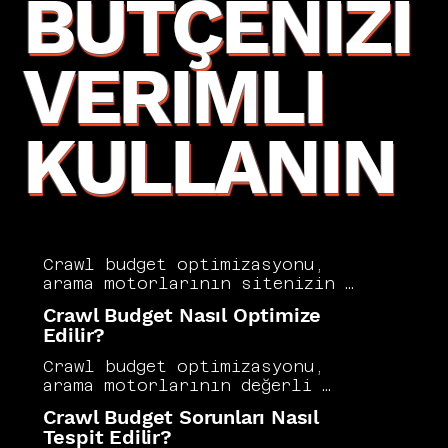
BÜTÇENIZI
VERIMLI
KULLANIN
Crawl budget optimizasyonu, 
arama motorlarının sitenizin 
en değerli sayfalarını 
Crawl Budget Nasıl Optimize
öncelikli olarak taramasını 
Edilir?
sağlamak amacıyla uygulanan 
teknik SEO stratejilerinin 
Crawl budget optimizasyonu, 
bütünüdür. Gereksiz URL'lerin 
arama motorlarının değerli 
taranmasını engellemek, 
sayfalarınıza odaklanmasını ve 
Crawl Budget Sorunları Nasıl
yinelenen içerikleri 
gereksiz URL'leri devre dışı 
Tespit Edilir?
temizlemek ve site hızını 
bırakmasını sağlar. Yinelenen 