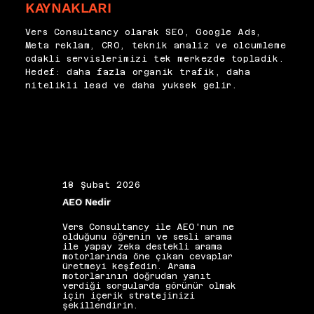
KAYNAKLARI
denetim maddesi olarak ele 
sıralama kayıplarına yol açar. 
alıyor, tespit ettiğimiz 
Özellikle büyük ölçekli e-
sorunları sistematik ve kalıcı 
Vers Consultancy olarak SEO, Google Ads,
ticaret ve haber sitelerinde 
çözümlerle gideriyoruz.
Meta reklam, CRO, teknik analiz ve olcumleme
bu sorunlar sessiz büyür ve 
odakli servislerimizi tek merkezde topladik.
fark edildiğinde ciddi organik 
Hedef: daha fazla organik trafik, daha
trafik kayıpları yaşanmış olur. 
nitelikli lead ve daha yuksek gelir.
Düzenli log analizi bu 
sorunları erken tespit etmenin 
en güvenilir yoludur.
18 Şubat 2026
19 Ş
AEO Nedir
Alan 
Vers Consultancy ile AEO'nun ne
Vers 
olduğunu öğrenin ve sesli arama
seçim
ile yapay zeka destekli arama
etkis
motorlarında öne çıkan cevaplar
yapıs
üretmeyi keşfedin. Arama
güçle
motorlarının doğrudan yanıt
kelim
verdiği sorgularda görünür olmak
gibi 
için içerik stratejinizi
katkı
şekillendirin.