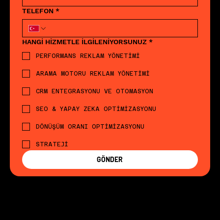
TELEFON
*
HANGİ HİZMETLE İLGİLENİYORSUNUZ
*
PERFORMANS REKLAM YÖNETİMİ
ARAMA MOTORU REKLAM YÖNETİMİ
CRM ENTEGRASYONU VE OTOMASYON
SEO & YAPAY ZEKA OPTİMİZASYONU
DÖNÜŞÜM ORANI OPTİMİZASYONU
STRATEJİ
GÖNDER