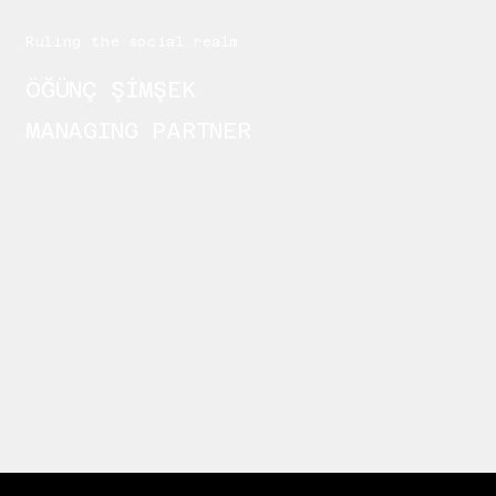
Ruling the social realm
ÖĞÜNÇ ŞİMŞEK
MANAGING PARTNER