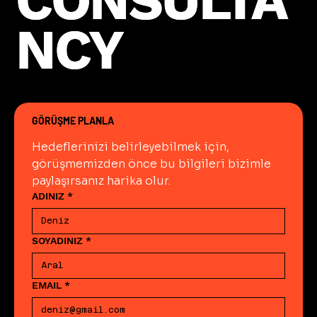
CONSULTA
CONSULTA
NCY
NCY
GÖRÜŞME PLANLA
Hedeflerinizi belirleyebilmek için, 
görüşmemizden önce bu bilgileri bizimle 
paylaşırsanız harika olur.
ADINIZ
*
SOYADINIZ
*
EMAIL
*