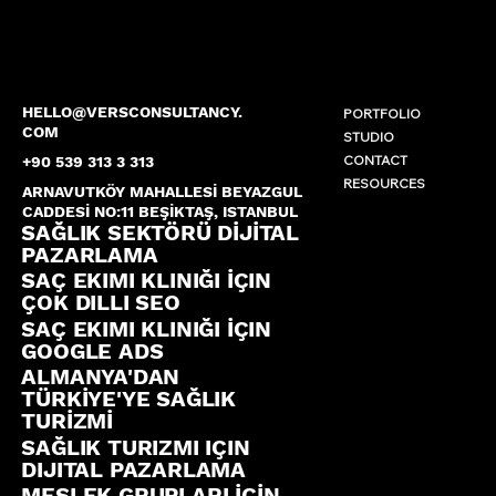
HELLO@VERSCONSULTANCY.
PORTFOLIO
COM
STUDIO
CONTACT
+90 539 313 3 313
RESOURCES
ARNAVUTKÖY MAHALLESİ BEYAZGUL
CADDESİ NO:11 BEŞİKTAŞ, ISTANBUL
SAĞLIK SEKTÖRÜ DİJİTAL
PAZARLAMA
SAÇ EKIMI KLINIĞI İÇIN
ÇOK DILLI SEO
SAÇ EKIMI KLINIĞI İÇIN
GOOGLE ADS
ALMANYA'DAN
TÜRKİYE'YE SAĞLIK
TURİZMİ
SAĞLIK TURIZMI IÇIN
DIJITAL PAZARLAMA
MESLEK GRUPLARI İÇİN