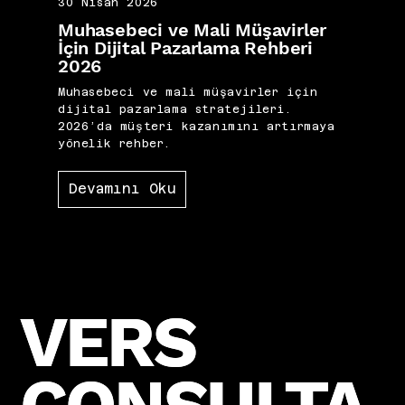
30 Nisan 2026
Muhasebeci ve Mali Müşavirler
İçin Dijital Pazarlama Rehberi
2026
Muhasebeci ve mali müşavirler için
dijital pazarlama stratejileri.
2026’da müşteri kazanımını artırmaya
yönelik rehber.
Devamını Oku
VERS
VERS