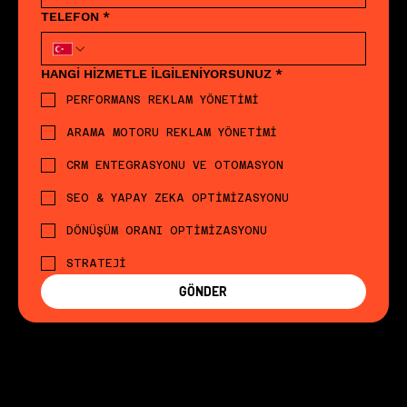
TELEFON
*
HANGİ HİZMETLE İLGİLENİYORSUNUZ
*
PERFORMANS REKLAM YÖNETİMİ
ARAMA MOTORU REKLAM YÖNETİMİ
CRM ENTEGRASYONU VE OTOMASYON
SEO & YAPAY ZEKA OPTİMİZASYONU
DÖNÜŞÜM ORANI OPTİMİZASYONU
STRATEJİ
GÖNDER