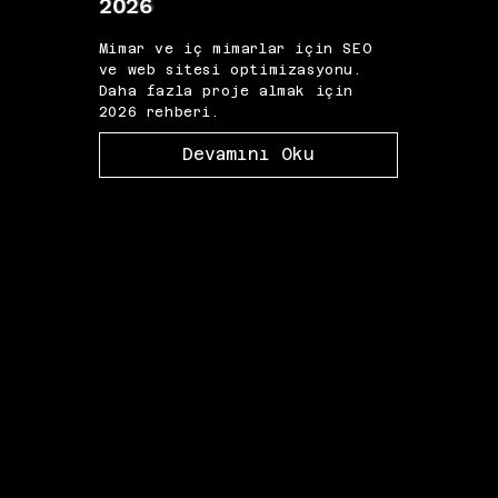
2026
202
Mimar ve iç mimarlar için SEO
Koç 
ve web sitesi optimizasyonu.
marka
Daha fazla proje almak için
fazl
2026 rehberi.
2026 
Devamını Oku