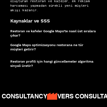
oluşturan restoran ve kafeler, ek reklam
harcaması yapmadan sürekli yeni müşteri
akışı kazanır.
Kaynaklar ve SSS
Restoran ve kafeler Google Maps'te nasıl üst sıralara
çıkar?
İşletme bilgilerinin eksiksiz girilmesi, düzenli fotoğraf güncellemesi ve aktif
yorum yönetimi; yerel pakette üst sıralara çıkmanın temel bileşenleridir.
Google Maps optimizasyonu restorana ne tür
müşteri getirir?
"Yakınımdaki kafe" ve "en iyi brunch yerleri" gibi yüksek niyetli aramaları
yapan kullanıcılar; anlık karar veren ve yüksek dönüşüm gösteren bir müşteri
segmentini oluşturur.
Restoran profili için hangi güncellemeler algoritma
sinyali üretir?
Menü bilgileri, özel gün teklifleri ve hafta sonu etkinlik duyuruları; profilin
dinamik ve aktif görünmesini sağlayarak yerel sıralamayı olumlu etkiler.
Moz
Local SEO
|
Ahrefs - Local SEO
|
Google Helpful Content
 CONSULTANCY