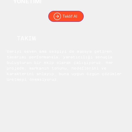
YÖNETİMİ
Teklif Al
TAKIM
Veriyi seven ama sezgiyi de masaya getiren,
tasarımı performansla, yaratıcılığı sonuçla
buluşturan bir ekip olarak çalışıyoruz. Her
projede; markanın tonunu, hedeflerini ve
karakterini anlayıp, buna uygun özgün çözümler
üretmeyi önemsiyoruz.