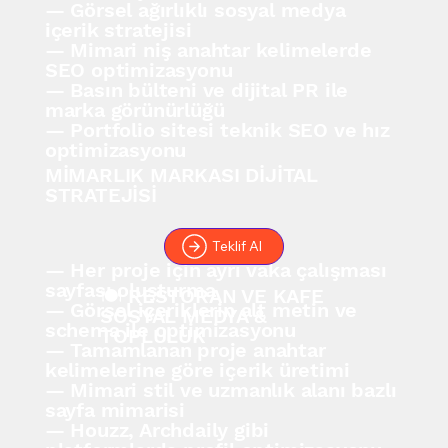
— Görsel ağırlıklı sosyal medya
içerik stratejisi
— Mimari niş anahtar kelimelerde
SEO optimizasyonu
— Basın bülteni ve dijital PR ile
marka görünürlüğü
— Portfolio sitesi teknik SEO ve hız
optimizasyonu
MİMARLIK MARKASI DİJİTAL
STRATEJİSİ
Teklif Al
— Her proje için ayrı vaka çalışması
sayfası oluşturma
🍽️ RESTORAN VE KAFE
— Görsel içeriklerin alt metin ve
SOSYAL MEDYA &
schema ile optimizasyonu
TOPLULUK
— Tamamlanan proje anahtar
kelimelerine göre içerik üretimi
— Mimari stil ve uzmanlık alanı bazlı
sayfa mimarisi
— Houzz, Archdaily gibi