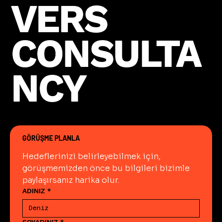
VERS
VERS
CONSULTA
CONSULTA
NCY
NCY
GÖRÜŞME PLANLA
Hedeflerinizi belirleyebilmek için, 
görüşmemizden önce bu bilgileri bizimle 
paylaşırsanız harika olur.
ADINIZ
*
SOYADINIZ
*