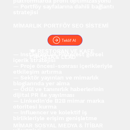
platformlarda profil optimizasyonu
— Portföy sayfalarına dahili bağlantı
stratejisi
MİMARLIK PORTFÖY SEO SİSTEMİ
Teklif Al
🍽️ RESTORAN VE KAFE
— Instagram ve Pinterest görsel
E-POSTA & LEAD
içerik stratejisi
— Proje öncesi-sonrası içerikleriyle
etkileşim artırma
— Sektör yayınları ve mimarlık
bloglarında yer alma
— Ödül ve tanınırlık haberlerinin
dijital PR ile yayılması
— LinkedIn'de B2B mimar marka
otoritesi kurma
— Influencer ve kolektif iş
birlikleriyle erişim genişletme
MİMAR SOSYAL MEDYA & İTİBAR