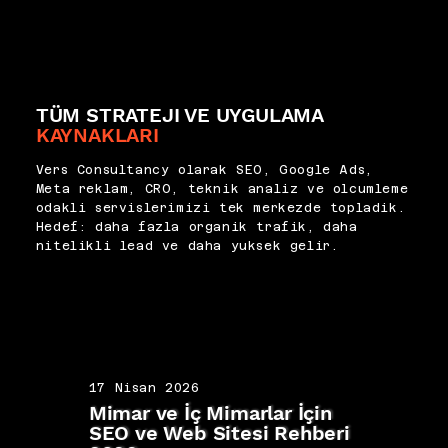
TÜM STRATEJI VE UYGULAMA
KAYNAKLARI
Vers Consultancy olarak SEO, Google Ads,
Meta reklam, CRO, teknik analiz ve olcumleme
odakli servislerimizi tek merkezde topladik.
Hedef: daha fazla organik trafik, daha
nitelikli lead ve daha yuksek gelir.
17 Nisan 2026
17 N
Mimar ve İç Mimarlar İçin
Koç 
SEO ve Web Sitesi Rehberi
Kişi