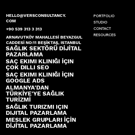
HELLO@VERSCONSULTANCY.
PORTFOLIO
COM
STUDIO
CONTACT
+90 539 313 3 313
RESOURCES
ARNAVUTKÖY MAHALLESİ BEYAZGUL
CADDESİ NO:11 BEŞİKTAŞ, ISTANBUL
SAĞLIK SEKTÖRÜ DİJİTAL
PAZARLAMA
SAÇ EKIMI KLINIĞI İÇIN
ÇOK DILLI SEO
SAÇ EKIMI KLINIĞI İÇIN
GOOGLE ADS
ALMANYA'DAN
TÜRKİYE'YE SAĞLIK
TURİZMİ
SAĞLIK TURIZMI IÇIN
DIJITAL PAZARLAMA
MESLEK GRUPLARI İÇİN
DİJİTAL PAZARLAMA