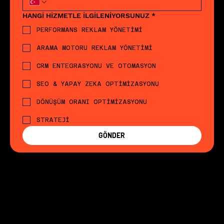
HANGİ HİZMETLE İLGİLENİYORSUNUZ
*
PERFORMANS REKLAM YÖNETİMİ
ARAMA MOTORU REKLAM YÖNETİMİ
CRM ENTEGRASYONU VE OTOMASYON
SEO & YAPAY ZEKA OPTİMİZASYONU
DÖNÜŞÜM ORANI OPTİMİZASYONU
STRATEJİ
GÖNDER