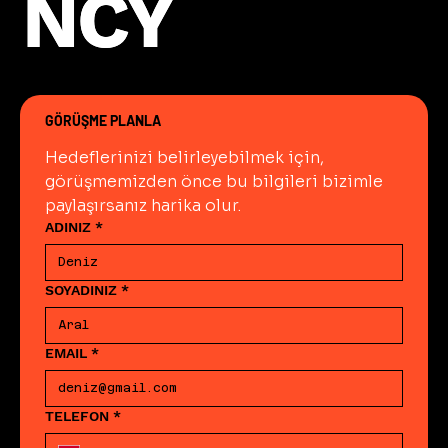
NCY
NCY
GÖRÜŞME PLANLA
Hedeflerinizi belirleyebilmek için, 
görüşmemizden önce bu bilgileri bizimle 
paylaşırsanız harika olur.
ADINIZ
*
SOYADINIZ
*
EMAIL
*
TELEFON
*