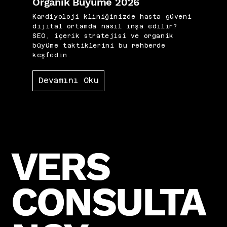
Organik Büyüme 2026
Kardiyoloji kliniğinizde hasta güveni
dijital ortamda nasıl inşa edilir?
SEO, içerik stratejisi ve organik
büyüme taktiklerini bu rehberde
keşfedin.
Devamını Oku
VERS
VERS
CONSULTA
CONSULTA