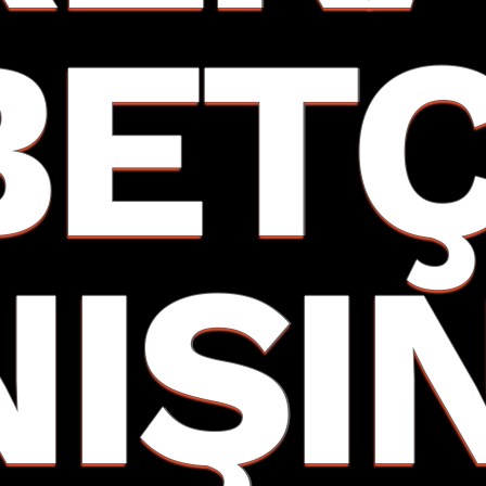
BETÇ
NIŞI