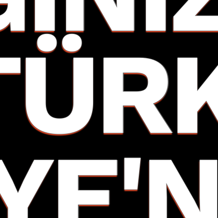
TÜR
YE'N