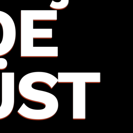
DE
ÜST