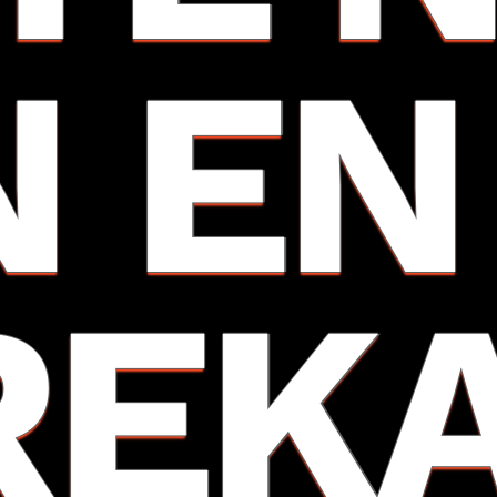
N EN
REK