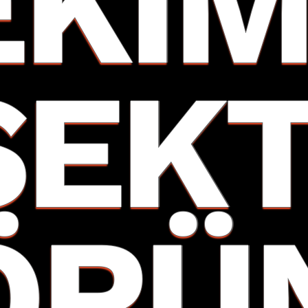
EKIM
SEK
ÖRÜ