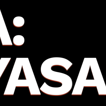
A:
YAS