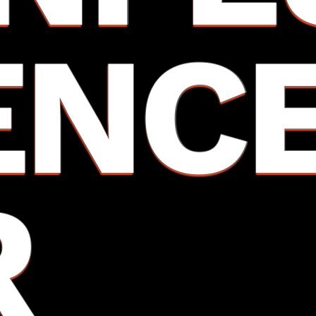
ENC
R