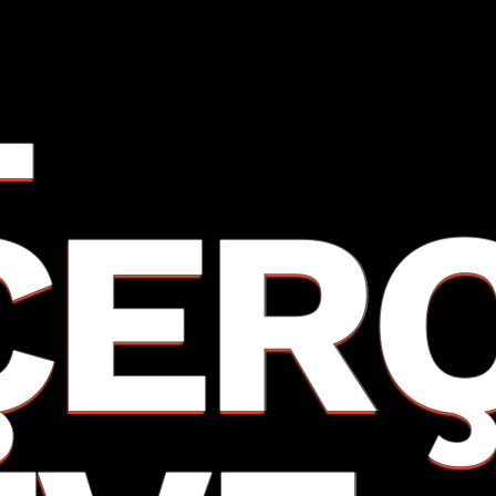
L
ÇER