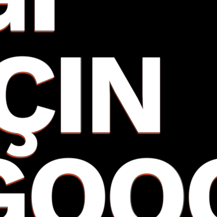
İÇIN
GOO