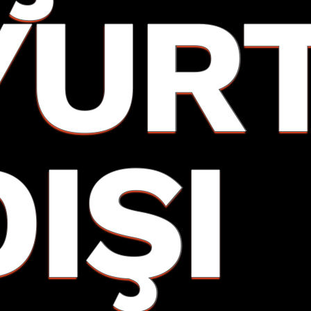
YUR
DIŞI