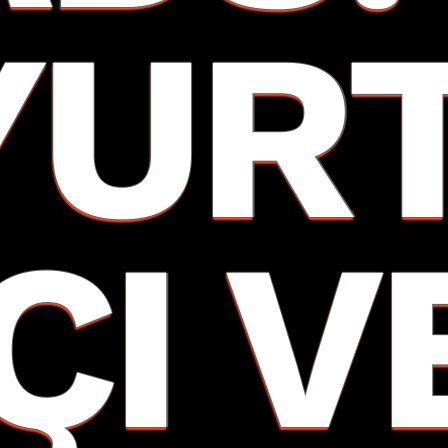
YUR
ÇI V