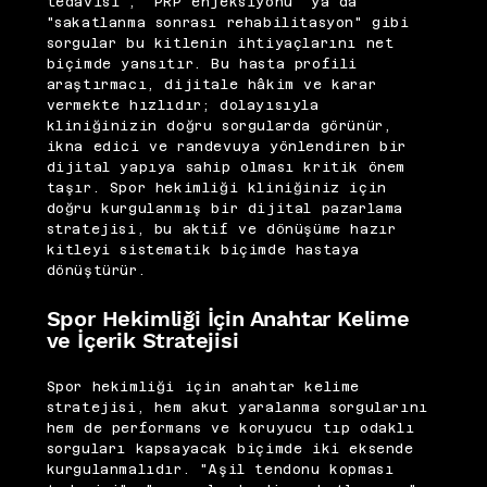
tedavisi", "PRP enjeksiyonu" ya da
"sakatlanma sonrası rehabilitasyon" gibi
sorgular bu kitlenin ihtiyaçlarını net
biçimde yansıtır. Bu hasta profili
araştırmacı, dijitale hâkim ve karar
vermekte hızlıdır; dolayısıyla
kliniğinizin doğru sorgularda görünür,
ikna edici ve randevuya yönlendiren bir
dijital yapıya sahip olması kritik önem
taşır. Spor hekimliği kliniğiniz için
doğru kurgulanmış bir dijital pazarlama
stratejisi, bu aktif ve dönüşüme hazır
kitleyi sistematik biçimde hastaya
dönüştürür.
Spor Hekimliği İçin Anahtar Kelime
ve İçerik Stratejisi
Spor hekimliği için anahtar kelime
stratejisi, hem akut yaralanma sorgularını
hem de performans ve koruyucu tıp odaklı
sorguları kapsayacak biçimde iki eksende
kurgulanmalıdır. "Aşil tendonu kopması