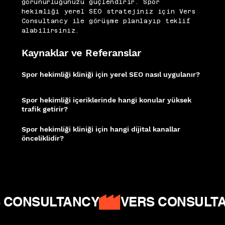
görünürlüğünüzü güçlendirir. Spor
hekimliği yerel SEO stratejiniz için Vers
Consultancy ile görüşme planlayıp teklif
alabilirsiniz.
Kaynaklar ve Referanslar
Spor hekimliği kliniği için yerel SEO nasıl uygulanır?
Sakatlık sonrası hızlı çözüm arayan sporcu ve aktif bireylerin bölgesel
aramalarında öne çıkmak için Google İşletme Profili ve yerel anahtar kelime
optimizasyonu birlikte yürütülmelidir.
Spor hekimliği içeriklerinde hangi konular yüksek
trafik getirir?
Diz sakatlanması, omuz ağrısı ve sporcu beslenmesi gibi konular yüksek
arama hacmine sahip öncelikli içerik alanlarıdır.
Spor hekimliği kliniği için hangi dijital kanallar
önceliklidir?
Google Arama reklamları ve Instagram, aktif yaşam tarzına sahip hedef
kitleye ulaşmada en verimli kanallar olarak öne çıkar.
Google İşletme Profili
|
Moz Local SEO
|
Ahrefs Medical SEO
 CONSULTANCY