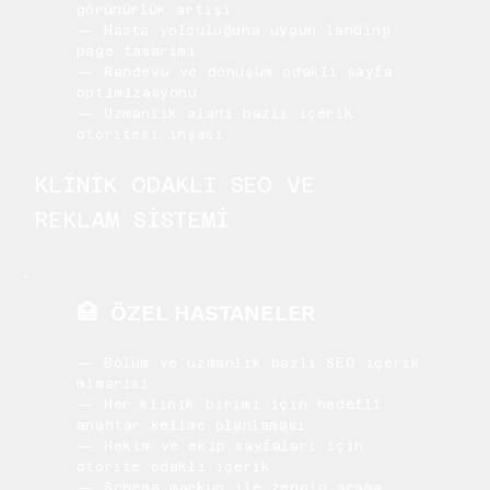
görünürlük artışı
— Hasta yolculuğuna uygun landing
page tasarımı
— Randevu ve dönüşüm odaklı sayfa
optimizasyonu
— Uzmanlık alanı bazlı içerik
otoritesi inşası
KLİNİK ODAKLI SEO VE
REKLAM SİSTEMİ
🏥 ÖZEL HASTANELER
— Bölüm ve uzmanlık bazlı SEO içerik
mimarisi
— Her klinik birimi için hedefli
anahtar kelime planlaması
— Hekim ve ekip sayfaları için
otorite odaklı içerik
— Schema markup ile zengin arama