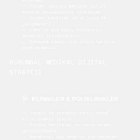
kurulumu
— Yüksek hacimli medikal turizm
anahtar kelimelerine odaklanma
— Global backlink ve dijital PR
çalışmaları
— Ülke ve dil bazlı kullanıcı
deneyimi optimizasyonu
— Dönüşüm odaklı çok dilli landing
page mimarisi
KURUMSAL MEDİKAL DİJİTAL
STRATEJİ
🩺
KLINIKLER & POLIKLINIKLER
— Tedavi ve prosedür bazlı hedef
kitle odaklı içerik
— Google Haritalar ve yerel arama
optimizasyonu
— Rekabetçi niş anahtar kelimelerde