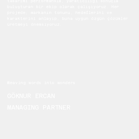
tasarımı performansla, yaratıcılığı sonuçla
buluşturan bir ekip olarak çalışıyoruz. Her
projede; markanın tonunu, hedeflerini ve
karakterini anlayıp, buna uygun özgün çözümler
üretmeyi önemsiyoruz.
Weaving words into wonders
GÖKNUR ERCAN
MANAGING PARTNER