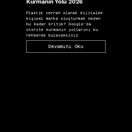
Kurmanın Yolu 2026
Diji
Plastik cerrah olarak dijitalde
IVF 
kişisel marka oluşturmak neden
için 
bu kadar kritik? Google'da
görün
otorite kurmanın yollarını bu
odak
rehberde bulacaksınız.
yazıd
Devamını Oku