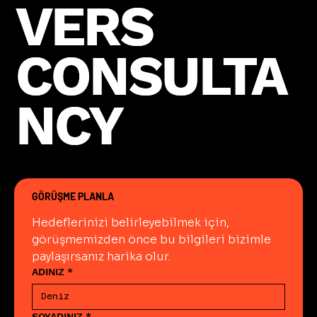
VERS
VERS
CONSULTA
CONSULTA
NCY
NCY
GÖRÜŞME PLANLA
Hedeflerinizi belirleyebilmek için, 
görüşmemizden önce bu bilgileri bizimle 
paylaşırsanız harika olur.
ADINIZ
*
SOYADINIZ
*