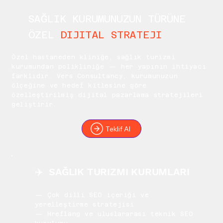
SAĞLIK KURUMUNUZUN TÜRÜNE
ÖZEL
DIJITAL STRATEJI
Özel hastaneden kliniğe, sağlık turizmi
kurumundan polikliniğe — her yapının ihtiyacı
farklıdır. Vers Consultancy, kurumunuzun
ölçeğine ve hedef kitlesine göre
özelleştirilmiş dijital pazarlama stratejileri
geliştirir.
Teklif Al
✈️ SAĞLIK TURIZMI KURUMLARI
— Çok dilli SEO içeriği ve
yerelleştirme stratejisi
— Hreflang ve uluslararası teknik SEO