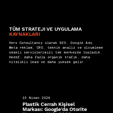
TÜM STRATEJI VE UYGULAMA
KAYNAKLARI
Vers Consultancy olarak SEO, Google Ads,
Meta reklam, CRO, teknik analiz ve olcumleme
odakli servislerimizi tek merkezde topladik.
Hedef: daha fazla organik trafik, daha
nitelikli lead ve daha yuksek gelir.
15 Nisan 2026
15 N
Plastik Cerrah Kişisel
IVF 
Markası: Google'da Otorite
SEO: