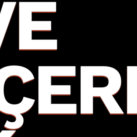
VE
İÇER