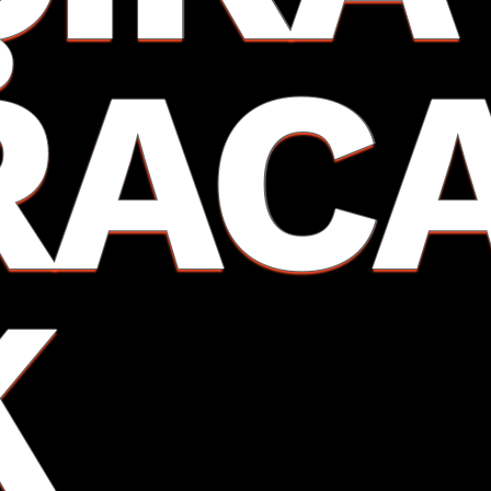
RAC
K