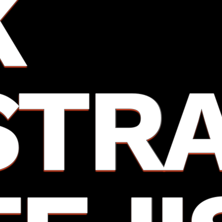
K
STR