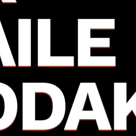
AILE
ODA