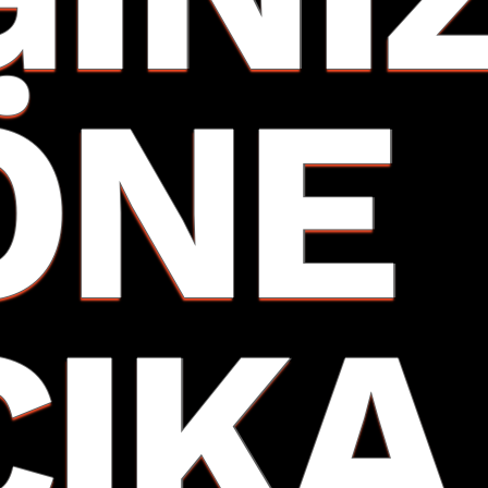
ÖNE
ÇIKA