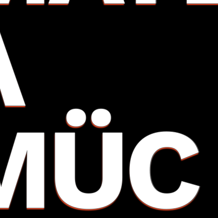
A
MÜC