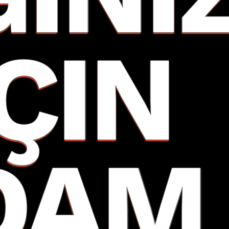
İÇIN
DAM