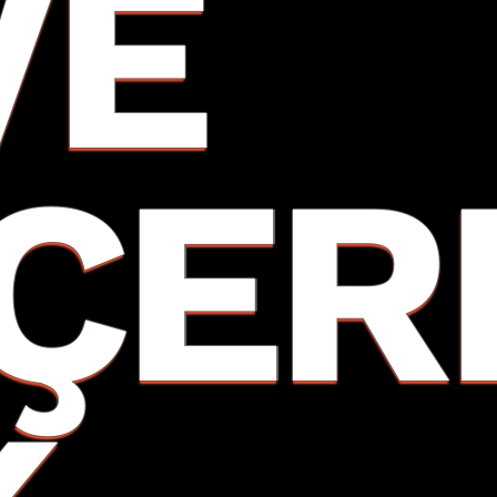
VE
İÇER