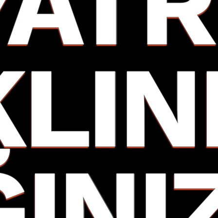
YATR
KLIN
ĞINI