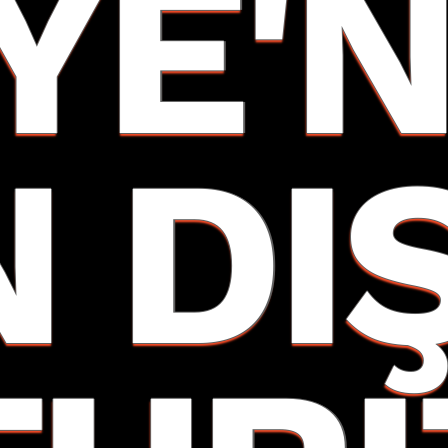
YE'N
N DI