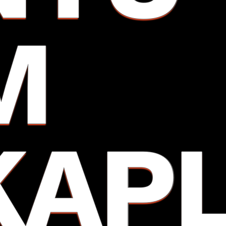
M
KAP