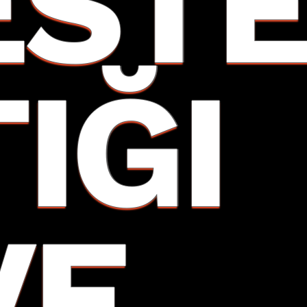
EST
TIĞI
VE