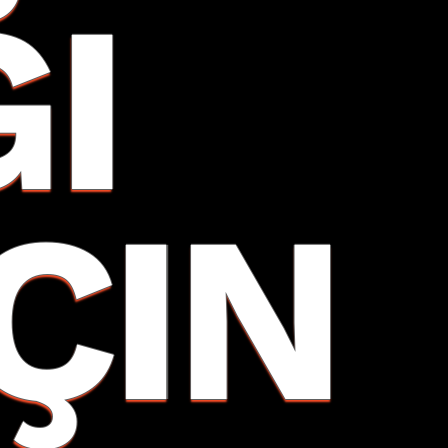
ĞI
İÇIN