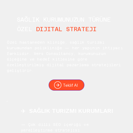
SAĞLIK KURUMUNUZUN TÜRÜNE
ÖZEL
DIJITAL STRATEJI
Özel hastaneden kliniğe, sağlık turizmi
kurumundan polikliniğe — her yapının ihtiyacı
farklıdır. Vers Consultancy, kurumunuzun
ölçeğine ve hedef kitlesine göre
özelleştirilmiş dijital pazarlama stratejileri
geliştirir.
Teklif Al
✈️ SAĞLIK TURIZMI KURUMLARI
— Çok dilli SEO içeriği ve
yerelleştirme stratejisi