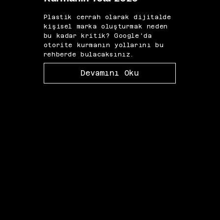
Plastik cerrah olarak dijitalde
IVF 
kişisel marka oluşturmak neden
için 
bu kadar kritik? Google'da
görün
otorite kurmanın yollarını bu
odak
rehberde bulacaksınız.
yazıd
Devamını Oku