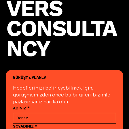
VERS
VERS
CONSULTA
CONSULTA
NCY
NCY
GÖRÜŞME PLANLA
Hedeflerinizi belirleyebilmek için, 
görüşmemizden önce bu bilgileri bizimle 
paylaşırsanız harika olur.
ADINIZ
*
SOYADINIZ
*