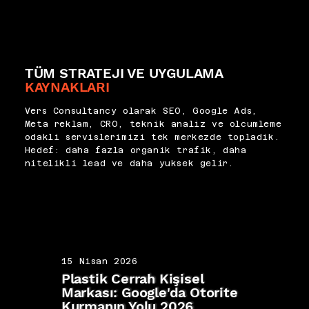
TÜM STRATEJI VE UYGULAMA
KAYNAKLARI
Vers Consultancy olarak SEO, Google Ads,
Meta reklam, CRO, teknik analiz ve olcumleme
odakli servislerimizi tek merkezde topladik.
Hedef: daha fazla organik trafik, daha
nitelikli lead ve daha yuksek gelir.
15 Nisan 2026
15 N
Plastik Cerrah Kişisel
IVF 
Markası: Google'da Otorite
SEO:
Kurmanın Yolu 2026
Diji