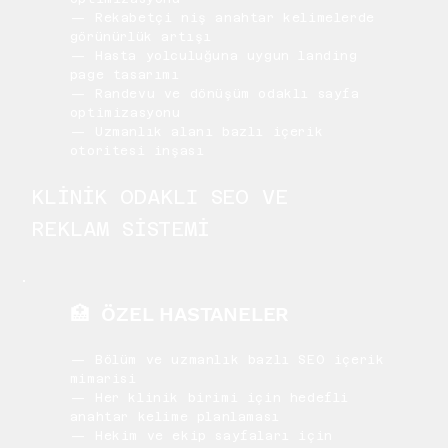
— Rekabetçi niş anahtar kelimelerde
görünürlük artışı
— Hasta yolculuğuna uygun landing
page tasarımı
— Randevu ve dönüşüm odaklı sayfa
optimizasyonu
— Uzmanlık alanı bazlı içerik
otoritesi inşası
KLİNİK ODAKLI SEO VE
REKLAM SİSTEMİ
🏥 ÖZEL HASTANELER
— Bölüm ve uzmanlık bazlı SEO içerik
mimarisi
— Her klinik birimi için hedefli
anahtar kelime planlaması
— Hekim ve ekip sayfaları için