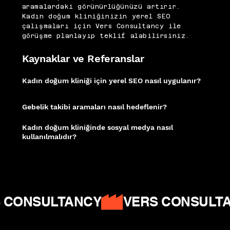
aramalardaki görünürlüğünüzü artırır.
Kadın doğum kliniğinizin yerel SEO
çalışmaları için Vers Consultancy ile
görüşme planlayıp teklif alabilirsiniz.
Kaynaklar ve Referanslar
Kadın doğum kliniği için yerel SEO nasıl uygulanır?
Bölgeye özgü anahtar kelimeler, Google İşletme Profili'nin eksiksiz
yapılandırılması ve hasta yorumlarının aktif yönetimiyle yerel görünürlük
artırılabilir.
Gebelik takibi aramaları nasıl hedeflenir?
Gebelik haftası bazlı içerikler, doğum öncesi kontrol süreçleri ve jinekolojik
muayeneye ilişkin makaleler yüksek arama hacmine sahiptir.
Kadın doğum kliniğinde sosyal medya nasıl
kullanılmalıdır?
Gebelik sürecini destekleyen bilgilendirici paylaşımlar ve uzman hekim
videoları güven oluşturmada etkilidir.
Google İşletme Profili
|
Ahrefs Medical
SEO
|
WHO Digital Health
 CONSULTANCY