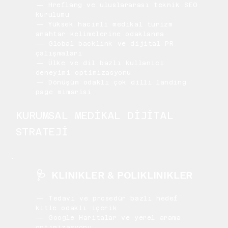
— Hreflang ve uluslararası teknik SEO
kurulumu
— Yüksek hacimli medikal turizm
anahtar kelimelerine odaklanma
— Global backlink ve dijital PR
çalışmaları
— Ülke ve dil bazlı kullanıcı
deneyimi optimizasyonu
— Dönüşüm odaklı çok dilli landing
page mimarisi
KURUMSAL MEDİKAL DİJİTAL
STRATEJİ
🩺
KLINIKLER & POLIKLINIKLER
— Tedavi ve prosedür bazlı hedef
kitle odaklı içerik
— Google Haritalar ve yerel arama
optimizasyonu