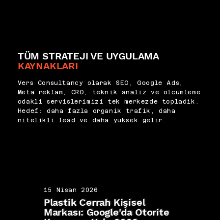
TÜM STRATEJI VE UYGULAMA
KAYNAKLARI
Vers Consultancy olarak SEO, Google Ads,
Meta reklam, CRO, teknik analiz ve olcumleme
odakli servislerimizi tek merkezde topladik.
Hedef: daha fazla organik trafik, daha
nitelikli lead ve daha yuksek gelir.
15 Nisan 2026
15 N
Plastik Cerrah Kişisel
IVF 
Markası: Google'da Otorite
SEO: