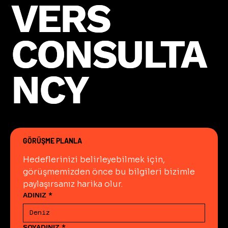
VERS
VERS
CONSULTA
CONSULTA
NCY
NCY
GÖRÜŞME PLANLA
Hedeflerinizi belirleyebilmek için, 
görüşmemizden önce bu bilgileri bizimle 
paylaşırsanız harika olur.
ADINIZ
*
SOYADINIZ
*