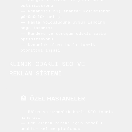
— Google Haritalar ve yerel arama
optimizasyonu
— Rekabetçi niş anahtar kelimelerde
görünürlük artışı
— Hasta yolculuğuna uygun landing
page tasarımı
— Randevu ve dönüşüm odaklı sayfa
optimizasyonu
— Uzmanlık alanı bazlı içerik
otoritesi inşası
KLİNİK ODAKLI SEO VE
REKLAM SİSTEMİ
🏥 ÖZEL HASTANELER
— Bölüm ve uzmanlık bazlı SEO içerik
mimarisi
— Her klinik birimi için hedefli
anahtar kelime planlaması