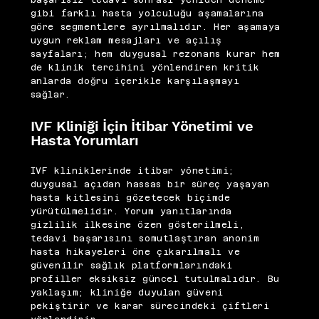
başarısız tedavi sonrası yeniden deneme
gibi farklı hasta yolculuğu aşamalarına
göre segmentlere ayrılmalıdır. Her aşamaya
uygun reklam mesajları ve açılış
sayfaları; hem duygusal rezonans kurar hem
de klinik tercihini yönlendiren kritik
anlarda doğru içerikle karşılaşmayı
sağlar.
IVF Kliniği İçin İtibar Yönetimi ve
Hasta Yorumları
IVF kliniklerinde itibar yönetimi;
duygusal açıdan hassas bir süreç yaşayan
hasta kitlesini gözetecek biçimde
yürütülmelidir. Yorum yanıtlarında
gizlilik ilkesine özen gösterilmeli,
tedavi başarısını somutlaştıran anonim
hasta hikayeleri öne çıkarılmalı ve
güvenilir sağlık platformlarındaki
profiller eksiksiz güncel tutulmalıdır. Bu
yaklaşım; kliniğe duyulan güveni
pekiştirir ve karar sürecindeki çiftleri