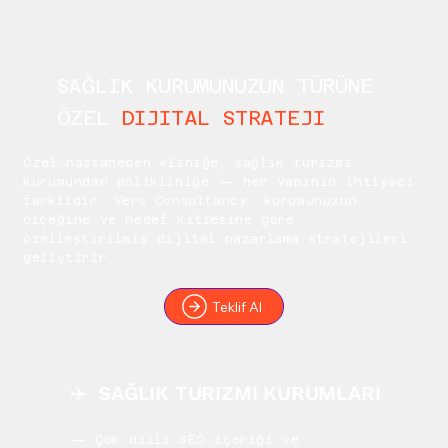
SAĞLIK KURUMUNUZUN TÜRÜNE
ÖZEL
DIJITAL STRATEJI
Özel hastaneden kliniğe, sağlık turizmi
kurumundan polikliniğe — her yapının ihtiyacı
farklıdır. Vers Consultancy, kurumunuzun
ölçeğine ve hedef kitlesine göre
özelleştirilmiş dijital pazarlama stratejileri
geliştirir.
Teklif Al
✈️ SAĞLIK TURIZMI KURUMLARI
— Çok dilli SEO içeriği ve