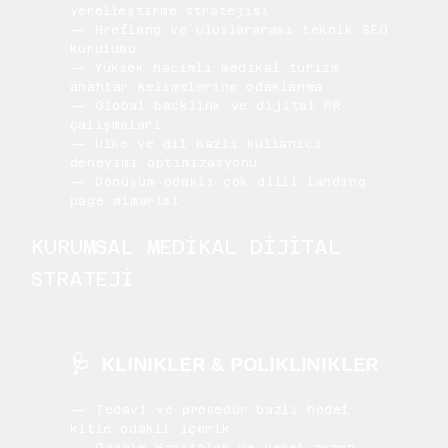
yerelleştirme stratejisi
— Hreflang ve uluslararası teknik SEO
kurulumu
— Yüksek hacimli medikal turizm
anahtar kelimelerine odaklanma
— Global backlink ve dijital PR
çalışmaları
— Ülke ve dil bazlı kullanıcı
deneyimi optimizasyonu
— Dönüşüm odaklı çok dilli landing
page mimarisi
KURUMSAL MEDİKAL DİJİTAL
STRATEJİ
🩺
KLINIKLER & POLIKLINIKLER
— Tedavi ve prosedür bazlı hedef
kitle odaklı içerik