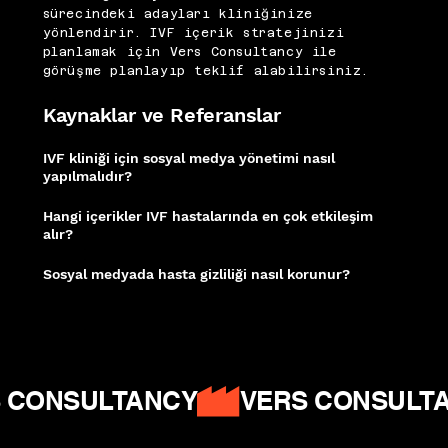
sürecindeki adayları kliniğinize
yönlendirir. IVF içerik stratejinizi
planlamak için Vers Consultancy ile
görüşme planlayıp teklif alabilirsiniz.
Kaynaklar ve Referanslar
IVF kliniği için sosyal medya yönetimi nasıl
yapılmalıdır?
Duygusal destek, bilgilendirici içerik ve topluluk oluşturma odaklı bir strateji
hasta güvenini artırır.
Hangi içerikler IVF hastalarında en çok etkileşim
alır?
Gebelik yolculuklarını anlatan hasta hikayeleri, uzman yanıt videoları ve sıkça
sorulan soru içerikleri öne çıkar.
Sosyal medyada hasta gizliliği nasıl korunur?
Hasta onayı alınarak anonim ya da izinli içerik paylaşımı yasal ve etik
gerekliliktir.
HubSpot Pazarlama İstatistikleri
|
Meta Business Ads
|
WHO
Digital Health
 CONSULTANCY