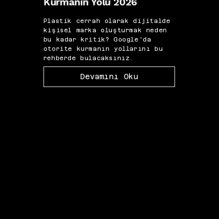
Kurmanın Yolu 2026
Diji
Plastik cerrah olarak dijitalde
IVF 
kişisel marka oluşturmak neden
için 
bu kadar kritik? Google'da
görün
otorite kurmanın yollarını bu
odak
rehberde bulacaksınız.
yazıd
Devamını Oku