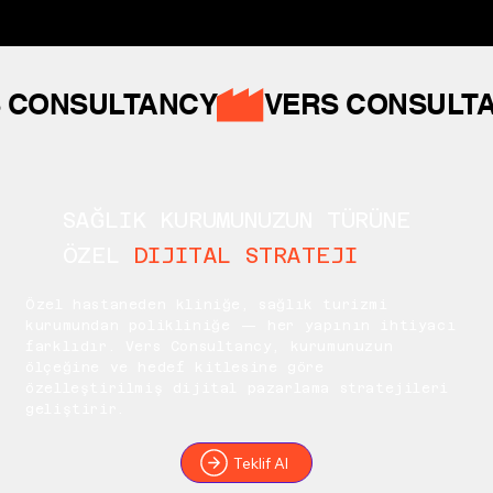
 CONSULTANCY
SAĞLIK KURUMUNUZUN TÜRÜNE
ÖZEL
DIJITAL STRATEJI
Özel hastaneden kliniğe, sağlık turizmi
kurumundan polikliniğe — her yapının ihtiyacı
farklıdır. Vers Consultancy, kurumunuzun
ölçeğine ve hedef kitlesine göre
özelleştirilmiş dijital pazarlama stratejileri
geliştirir.
Teklif Al