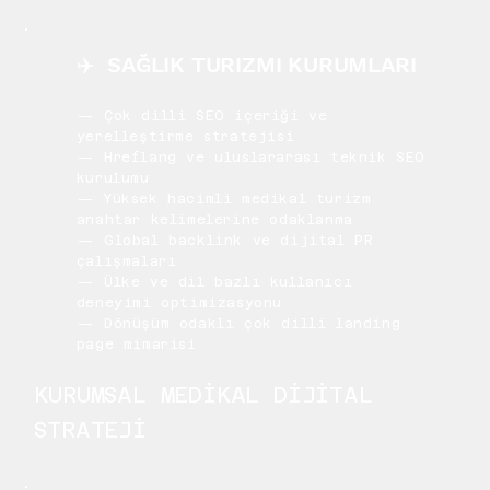
✈️ SAĞLIK TURIZMI KURUMLARI
— Çok dilli SEO içeriği ve
yerelleştirme stratejisi
— Hreflang ve uluslararası teknik SEO
kurulumu
— Yüksek hacimli medikal turizm
anahtar kelimelerine odaklanma
— Global backlink ve dijital PR
çalışmaları
— Ülke ve dil bazlı kullanıcı
deneyimi optimizasyonu
— Dönüşüm odaklı çok dilli landing
page mimarisi
KURUMSAL MEDİKAL DİJİTAL
STRATEJİ