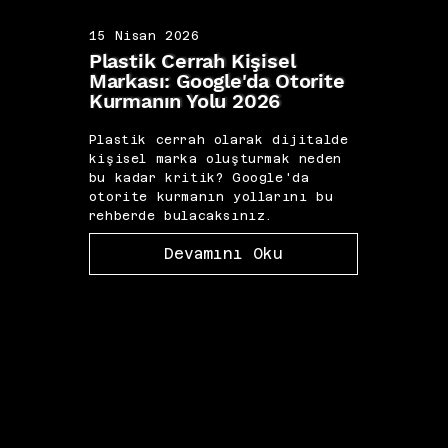
15 Nisan 2026
15 N
Plastik Cerrah Kişisel
IVF 
Markası: Google'da Otorite
SEO:
Kurmanın Yolu 2026
Diji
Plastik cerrah olarak dijitalde
IVF 
kişisel marka oluşturmak neden
için 
bu kadar kritik? Google'da
görün
otorite kurmanın yollarını bu
odak
rehberde bulacaksınız.
yazıd
Devamını Oku