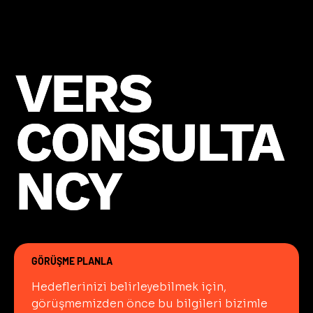
VERS
VERS
CONSULTA
CONSULTA
NCY
NCY
GÖRÜŞME PLANLA
Hedeflerinizi belirleyebilmek için, 
görüşmemizden önce bu bilgileri bizimle 