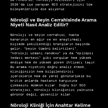
Bu rehberde, nöroloji klinikleri için
2026'da işe yarayan SEO stratejisini tüm
bileşenleriyle ele alıyoruz.
Nöroloji ve Beyin Cerrahisinde Arama
Niyeti Nasıl Analiz Edilir?
Nöroloji ve beyin cerrahisi, hasta
kararının en ağır ve en araştırmalı
biçimde şekillendiği branşların başında
gelir; "beyin tümörü belirtileri",
"nöroloji uzmanı randevu" ya da "epilepsi
tedavi merkezi" gibi sorgular hem yüksek
endişe hem de yüksek güven ihtiyacı taşır.
Bu arama niyetini doğru analiz etmek,
kliniğinizin hem bilgilendirici
içeriklerle hem de yerel görünürlükle bu
kritik anlarda hastanın karşısına
çıkmasını mümkün kılar. Doğru bir SEO
stratejisi, nöroloji kliniğinizi yalnızca
görünür değil, güvenilir kılar.
Nöroloji Kliniği İçin Anahtar Kelime