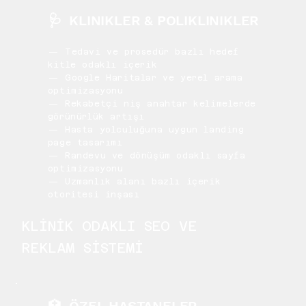
🩺
KLINIKLER & POLIKLINIKLER
— Tedavi ve prosedür bazlı hedef
kitle odaklı içerik
— Google Haritalar ve yerel arama
optimizasyonu
— Rekabetçi niş anahtar kelimelerde
görünürlük artışı
— Hasta yolculuğuna uygun landing
page tasarımı
— Randevu ve dönüşüm odaklı sayfa
optimizasyonu
— Uzmanlık alanı bazlı içerik
otoritesi inşası
KLİNİK ODAKLI SEO VE
REKLAM SİSTEMİ
🏥 ÖZEL HASTANELER