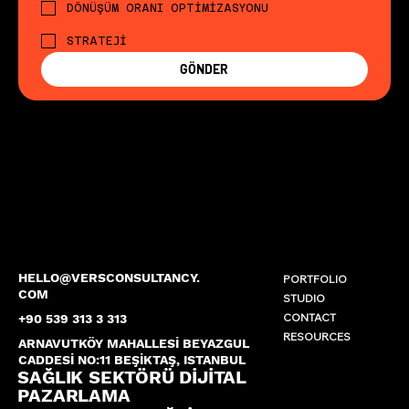
DÖNÜŞÜM ORANI OPTİMİZASYONU
STRATEJİ
GÖNDER
HELLO@VERSCONSULTANCY.
PORTFOLIO
COM
STUDIO
CONTACT
+90 539 313 3 313
RESOURCES
ARNAVUTKÖY MAHALLESİ BEYAZGUL
CADDESİ NO:11 BEŞİKTAŞ, ISTANBUL
SAĞLIK SEKTÖRÜ DİJİTAL
PAZARLAMA