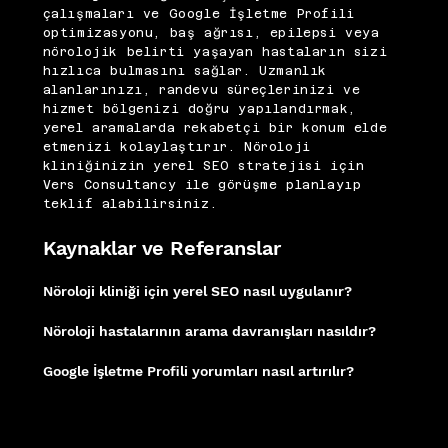
çalışmaları ve Google İşletme Profili
optimizasyonu, baş ağrısı, epilepsi veya
nörolojik belirti yaşayan hastaların sizi
hızlıca bulmasını sağlar. Uzmanlık
alanlarınızı, randevu süreçlerinizi ve
hizmet bölgenizi doğru yapılandırmak,
yerel aramalarda rekabetçi bir konum elde
etmenizi kolaylaştırır. Nöroloji
kliniğinizin yerel SEO stratejisi için
Vers Consultancy ile görüşme planlayıp
teklif alabilirsiniz.
Kaynaklar ve Referanslar
Nöroloji kliniği için yerel SEO nasıl uygulanır?
Bölgesel anahtar kelimeler, Google İşletme Profili optimizasyonu ve yerel
bağlantı inşası nöroloji kliniğinin yerel aramalardaki konumunu güçlendirir.
Nöroloji hastalarının arama davranışları nasıldır?
Baş ağrısı, uyuşma ve felç gibi semptom odaklı aramalar nöroloji kliniği için
yüksek öncelikli anahtar kelimelerdir.
Google İşletme Profili yorumları nasıl artırılır?
Randevu sonrası otomatik yorum daveti e-postaları ve SMS hatırlatmaları
yorum sayısını organik biçimde artırır.
Google İşletme Profili
|
Moz Local SEO
|
Think With Google Health Trends