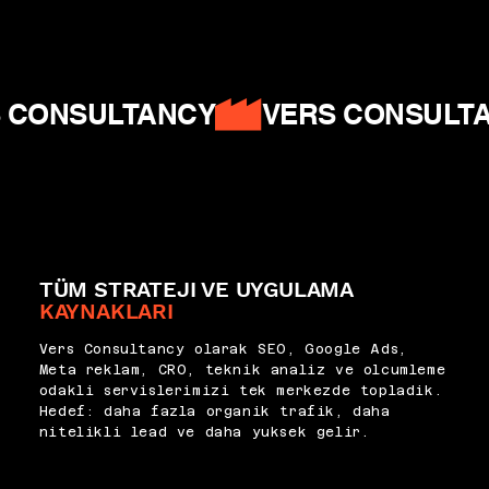
dönüşerek ekosistemi besleyen bileşik bir büyüme döngüsü kurar.
Ahrefs -
SaaS SEO
|
Moz Blog
|
Google Helpful Content
 CONSULTANCY
TÜM STRATEJI VE UYGULAMA
KAYNAKLARI
Vers Consultancy olarak SEO, Google Ads,
Meta reklam, CRO, teknik analiz ve olcumleme
odakli servislerimizi tek merkezde topladik.
Hedef: daha fazla organik trafik, daha
nitelikli lead ve daha yuksek gelir.