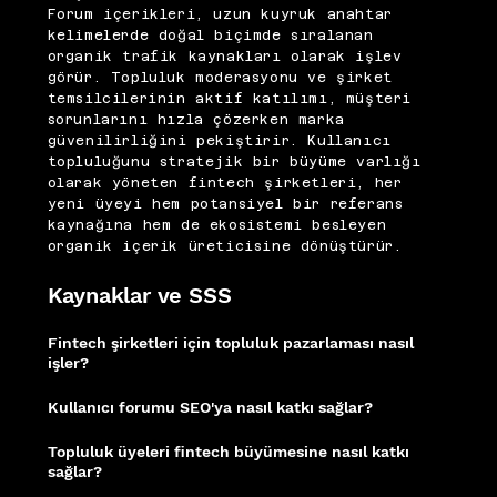
Forum içerikleri, uzun kuyruk anahtar
kelimelerde doğal biçimde sıralanan
organik trafik kaynakları olarak işlev
görür. Topluluk moderasyonu ve şirket
temsilcilerinin aktif katılımı, müşteri
sorunlarını hızla çözerken marka
güvenilirliğini pekiştirir. Kullanıcı
topluluğunu stratejik bir büyüme varlığı
olarak yöneten fintech şirketleri, her
yeni üyeyi hem potansiyel bir referans
kaynağına hem de ekosistemi besleyen
organik içerik üreticisine dönüştürür.
Kaynaklar ve SSS
Fintech şirketleri için topluluk pazarlaması nasıl
işler?
Kullanıcıların bilgi paylaştığı forum ve dijital topluluklar; hem müşteri
bağlılığını artırır hem de potansiyel kullanıcılara gerçek deneyimleri gösterir.
Kullanıcı forumu SEO'ya nasıl katkı sağlar?
Forum içerikleri uzun kuyruk anahtar kelimelerde doğal biçimde sıralanan
organik trafik kaynakları olarak sürekli yeni ziyaretçi çeker.
Topluluk üyeleri fintech büyümesine nasıl katkı
sağlar?
Her yeni üye potansiyel bir referans kaynağına ve organik içerik üreticisine