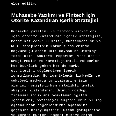
elde edilir.
Muhasebe Yazılımı ve Fintech İçin
Otorite Kazandıran İçerik Stratejisi
Muhasebe yazılımı ve fintech şirketleri
için otorite kazandıran içerik stratejisi,
hedef kitledeki CFO'lar, muhasebeciler ve
KOBİ sahiplerinin karar süreçlerinde
başvurduğu derinlikli kaynaklar üretmeyi
temel alır. Sektörel raporlar, veri odaklı
araştırmalar ve karşılaştırmalı rehberler
hem backlink çeken hem de marka
otoritesini güçlendiren içerik
formatlarıdır. Bu içeriklerin LinkedIn ve
sektörel medyada tanıtılması erişim
alanını genişletirken nitelikli trafik
akışını hızlandırır. Ürünün çözdüğü
finansal sorunlara odaklanan eğitim
içerikleri, potansiyel müşterilerin bilinç
aşamasından değerlendirme aşamasına
geçişini kolaylaştırır. Uzman görüşlerine
ve gerçek müşteri başarı hikayelerine