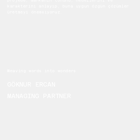
projede; markanın tonunu, hedeflerini ve
karakterini anlayıp, buna uygun özgün çözümler
üretmeyi önemsiyoruz.
Weaving words into wonders
GÖKNUR ERCAN
MANAGING PARTNER