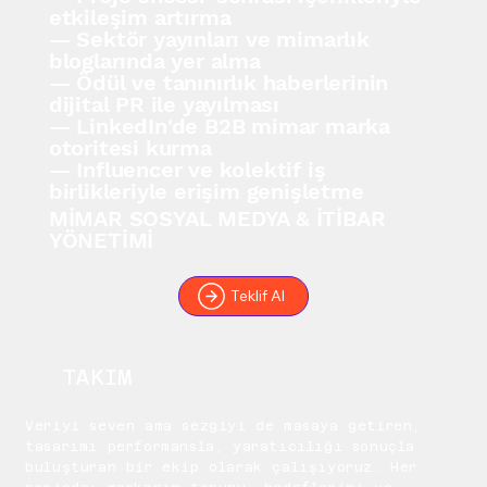
etkileşim artırma
— Sektör yayınları ve mimarlık
bloglarında yer alma
— Ödül ve tanınırlık haberlerinin
dijital PR ile yayılması
— LinkedIn'de B2B mimar marka
otoritesi kurma
— Influencer ve kolektif iş
birlikleriyle erişim genişletme
MİMAR SOSYAL MEDYA & İTİBAR
YÖNETİMİ
Teklif Al
TAKIM
Veriyi seven ama sezgiyi de masaya getiren,
tasarımı performansla, yaratıcılığı sonuçla
buluşturan bir ekip olarak çalışıyoruz. Her