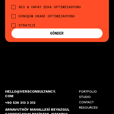
SEO & YAPAY ZEKA OPTİMİZASYONU
DÖNÜŞÜM ORANI OPTİMİZASYONU
STRATEJİ
GÖNDER
HELLO@VERSCONSULTANCY.
PORTFOLIO
COM
STUDIO
CONTACT
+90 539 313 3 313
RESOURCES
ARNAVUTKÖY MAHALLESİ BEYAZGUL