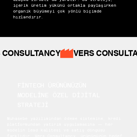
içerik üretim yükünü ortakla paylaşırken
organik büyümeyi çok yönlü biçimde
hızlandırır.
 CONSULTANCY
FİNTECH ÜRÜNÜNÜZÜN
MODELİNE ÖZEL DİJİTAL
STRATEJİ
Muhasebe yazılımından ödeme sistemine, kredi
platformundan yatırım uygulamasına — her
modelin lead kalitesi ve satış döngüsü
farklıdır. Vers Consultancy, ürününüzün hedef