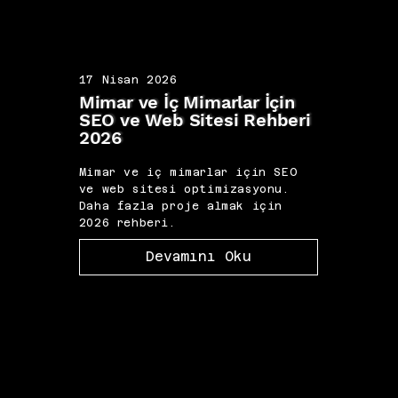
17 Nisan 2026
17 N
Mimar ve İç Mimarlar İçin
Koç 
SEO ve Web Sitesi Rehberi
Kişi
2026
202
Mimar ve iç mimarlar için SEO
Koç 
ve web sitesi optimizasyonu.
marka
Daha fazla proje almak için
fazl
2026 rehberi.
2026 
Devamını Oku