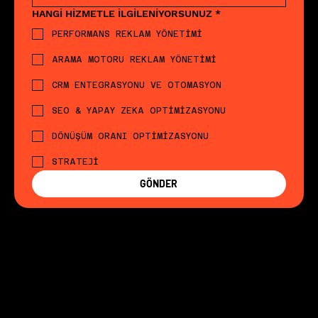
HANGİ HİZMETLE İLGİLENİYORSUNUZ
*
PERFORMANS REKLAM YÖNETİMİ
ARAMA MOTORU REKLAM YÖNETİMİ
CRM ENTEGRASYONU VE OTOMASYON
SEO & YAPAY ZEKA OPTİMİZASYONU
DÖNÜŞÜM ORANI OPTİMİZASYONU
STRATEJİ
GÖNDER