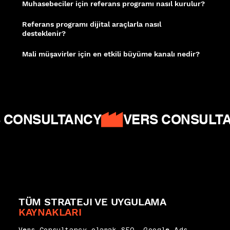
Muhasebeciler için referans programı nasıl kurulur?
Mevcut müşterilere sunulan teşvik yapısı, takip mekanizması ve otomatik
hatırlatmalarla sistematik bir referans döngüsü oluşturulabilir.
Referans programı dijital araçlarla nasıl
desteklenir?
CRM entegrasyonu, e-posta otomasyonu ve özel referans bağlantıları;
programın ölçülebilir ve yönetilebilir olmasını sağlar.
Mali müşavirler için en etkili büyüme kanalı nedir?
Güven temelli bir sektörde mevcut müşteri referansları, soğuk dijital
reklamların çok ötesinde bir dönüşüm gücü taşır.
Ahrefs - B2B SEO
|
Moz On-
Page SEO
|
Google Helpful Content
 CONSULTANCY
TÜM STRATEJI VE UYGULAMA
KAYNAKLARI