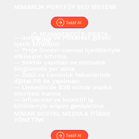
MİMARLIK PORTFÖY SEO SİSTEMİ
Teklif Al
📩 MUHASEBECİ E-POSTA
— Instagram ve Pinterest görsel
& CRM
içerik stratejisi
— Proje öncesi-sonrası içerikleriyle
etkileşim artırma
— Sektör yayınları ve mimarlık
bloglarında yer alma
— Ödül ve tanınırlık haberlerinin
dijital PR ile yayılması
— LinkedIn'de B2B mimar marka
otoritesi kurma
— Influencer ve kolektif iş
birlikleriyle erişim genişletme
MİMAR SOSYAL MEDYA & İTİBAR
YÖNETİMİ
Teklif Al