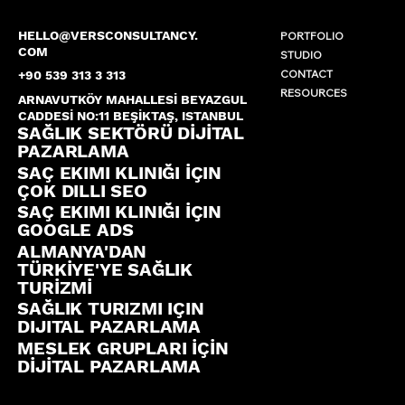
HELLO@VERSCONSULTANCY.
PORTFOLIO
COM
STUDIO
CONTACT
+90 539 313 3 313
RESOURCES
ARNAVUTKÖY MAHALLESİ BEYAZGUL
CADDESİ NO:11 BEŞİKTAŞ, ISTANBUL
SAĞLIK SEKTÖRÜ DİJİTAL
PAZARLAMA
SAÇ EKIMI KLINIĞI İÇIN
ÇOK DILLI SEO
SAÇ EKIMI KLINIĞI İÇIN
GOOGLE ADS
ALMANYA'DAN
TÜRKİYE'YE SAĞLIK
TURİZMİ
SAĞLIK TURIZMI IÇIN
DIJITAL PAZARLAMA
MESLEK GRUPLARI İÇİN
DİJİTAL PAZARLAMA