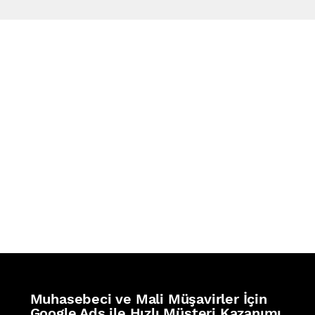
REFERANSLAR
İZ BIRAKTIKLARIMIZ
Muhasebeci ve Mali Müşavirler İçin
Google Ads ile Hızlı Müşteri Kazanımı