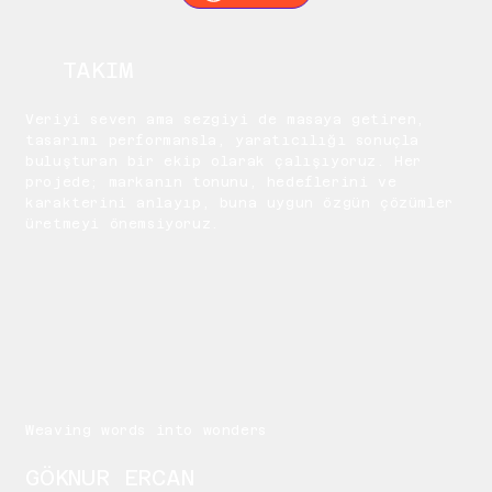
TAKIM
Veriyi seven ama sezgiyi de masaya getiren,
tasarımı performansla, yaratıcılığı sonuçla
buluşturan bir ekip olarak çalışıyoruz. Her
projede; markanın tonunu, hedeflerini ve
karakterini anlayıp, buna uygun özgün çözümler
üretmeyi önemsiyoruz.
Weaving words into wonders
GÖKNUR ERCAN