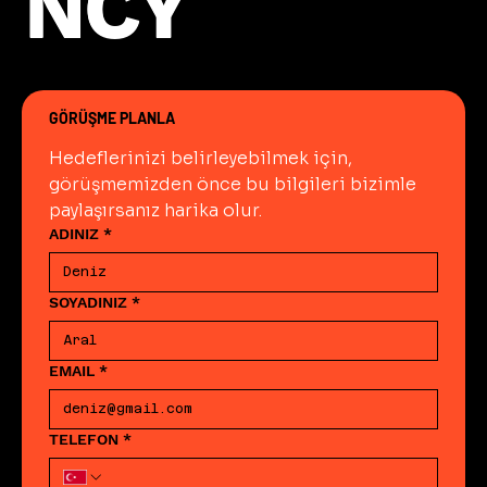
NCY
NCY
GÖRÜŞME PLANLA
Hedeflerinizi belirleyebilmek için, 
görüşmemizden önce bu bilgileri bizimle 
paylaşırsanız harika olur.
ADINIZ
*
SOYADINIZ
*
EMAIL
*
TELEFON
*