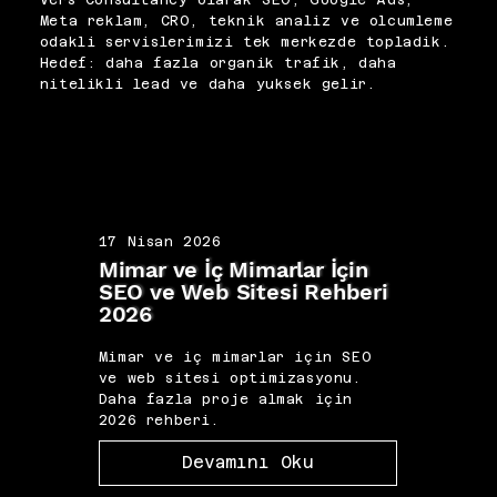
Vers Consultancy olarak SEO, Google Ads,
Meta reklam, CRO, teknik analiz ve olcumleme
odakli servislerimizi tek merkezde topladik.
Hedef: daha fazla organik trafik, daha
nitelikli lead ve daha yuksek gelir.
17 Nisan 2026
17 N
Mimar ve İç Mimarlar İçin
Koç 
SEO ve Web Sitesi Rehberi
Kişi
2026
202
Mimar ve iç mimarlar için SEO
Koç 
ve web sitesi optimizasyonu.
marka
Daha fazla proje almak için
fazl
2026 rehberi.
2026 
Devamını Oku