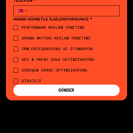
TELEFON
*
HANGİ HİZMETLE İLGİLENİYORSUNUZ
*
PERFORMANS REKLAM YÖNETİMİ
ARAMA MOTORU REKLAM YÖNETİMİ
CRM ENTEGRASYONU VE OTOMASYON
SEO & YAPAY ZEKA OPTİMİZASYONU
DÖNÜŞÜM ORANI OPTİMİZASYONU
STRATEJİ
GÖNDER