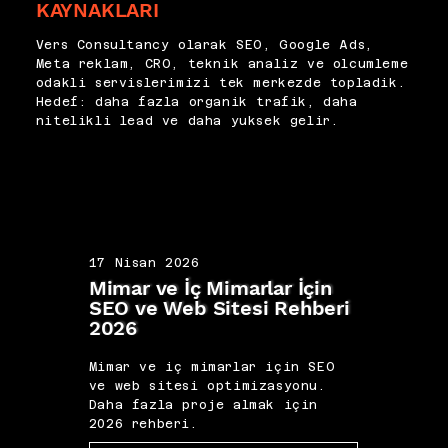
KAYNAKLARI
Vers Consultancy olarak SEO, Google Ads,
Meta reklam, CRO, teknik analiz ve olcumleme
odakli servislerimizi tek merkezde topladik.
Hedef: daha fazla organik trafik, daha
nitelikli lead ve daha yuksek gelir.
17 Nisan 2026
17 N
Mimar ve İç Mimarlar İçin
Koç 
SEO ve Web Sitesi Rehberi
Kişi
2026
202
Mimar ve iç mimarlar için SEO
Koç 
ve web sitesi optimizasyonu.
marka
Daha fazla proje almak için
fazl
2026 rehberi.
2026 