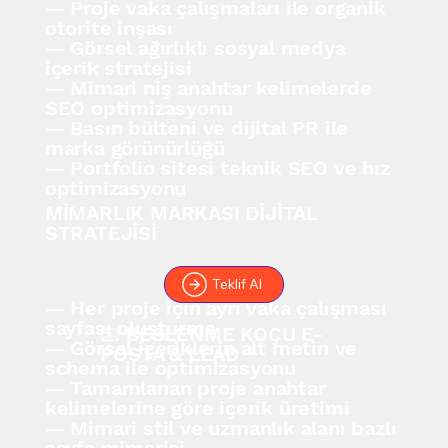
— Proje vaka çalışmaları ile organik
otorite inşası
— Görsel ağırlıklı sosyal medya
içerik stratejisi
— Mimari niş anahtar kelimelerde
SEO optimizasyonu
— Basın bülteni ve dijital PR ile
marka görünürlüğü
— Portfolio sitesi teknik SEO ve hız
optimizasyonu
MİMARLIK MARKASI DİJİTAL
STRATEJİSİ
Teklif Al
— Her proje için ayrı vaka çalışması
sayfası oluşturma
📧 BESLENME KOÇU E-
— Görsel içeriklerin alt metin ve
POSTA & LEAD
schema ile optimizasyonu
— Tamamlanan proje anahtar
kelimelerine göre içerik üretimi
— Mimari stil ve uzmanlık alanı bazlı