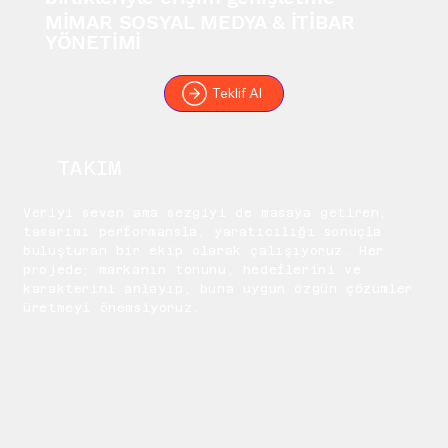
MİMAR SOSYAL MEDYA & İTİBAR
YÖNETİMİ
Teklif Al
TAKIM
Veriyi seven ama sezgiyi de masaya getiren,
tasarımı performansla, yaratıcılığı sonuçla
buluşturan bir ekip olarak çalışıyoruz. Her
projede; markanın tonunu, hedeflerini ve
karakterini anlayıp, buna uygun özgün çözümler
üretmeyi önemsiyoruz.