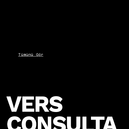
Tümünü Gör
VERS
VERS
CONSULTA
CONSULTA