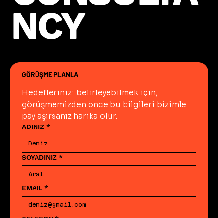
NCY
NCY
GÖRÜŞME PLANLA
Hedeflerinizi belirleyebilmek için, 
görüşmemizden önce bu bilgileri bizimle 
paylaşırsanız harika olur.
ADINIZ
*
SOYADINIZ
*
EMAIL
*