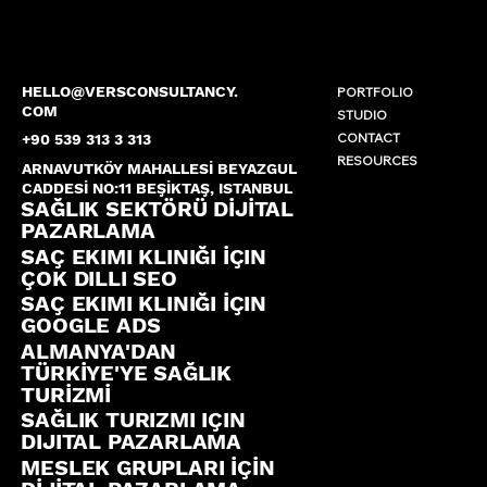
HELLO@VERSCONSULTANCY.
PORTFOLIO
COM
STUDIO
CONTACT
+90 539 313 3 313
RESOURCES
ARNAVUTKÖY MAHALLESİ BEYAZGUL
CADDESİ NO:11 BEŞİKTAŞ, ISTANBUL
SAĞLIK SEKTÖRÜ DİJİTAL
PAZARLAMA
SAÇ EKIMI KLINIĞI İÇIN
ÇOK DILLI SEO
SAÇ EKIMI KLINIĞI İÇIN
GOOGLE ADS
ALMANYA'DAN
TÜRKİYE'YE SAĞLIK
TURİZMİ
SAĞLIK TURIZMI IÇIN
DIJITAL PAZARLAMA
MESLEK GRUPLARI İÇİN