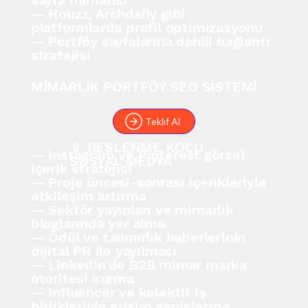
sayfa mimarisi
— Houzz, Archdaily gibi
platformlarda profil optimizasyonu
— Portföy sayfalarına dahili bağlantı
stratejisi
MİMARLIK PORTFÖY SEO SİSTEMİ
Teklif Al
📱 BESLENME KOÇU
— Instagram ve Pinterest görsel
SOSYAL MEDYA
içerik stratejisi
— Proje öncesi-sonrası içerikleriyle
etkileşim artırma
— Sektör yayınları ve mimarlık
bloglarında yer alma
— Ödül ve tanınırlık haberlerinin
dijital PR ile yayılması
— LinkedIn'de B2B mimar marka
otoritesi kurma
— Influencer ve kolektif iş
birlikleriyle erişim genişletme