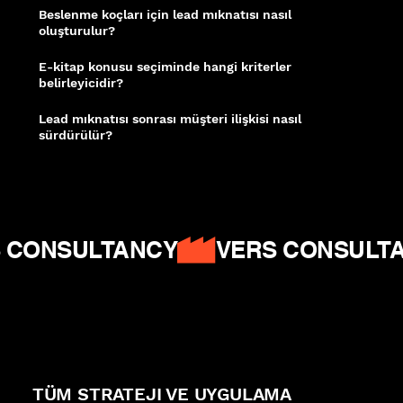
Beslenme koçları için lead mıknatısı nasıl
oluşturulur?
Somut fayda sunan ücretsiz e-kitap ve rehberler; ziyaretçiyi e-posta listesine
dahil ederek potansiyel müşteri ilişkisini başlatır.
E-kitap konusu seçiminde hangi kriterler
belirleyicidir?
Hedef kitlenin en sık aradığı sorunlara doğrudan cevap veren, uygulanabilir
ve spesifik konular en yüksek indirme oranını getirir.
Lead mıknatısı sonrası müşteri ilişkisi nasıl
sürdürülür?
E-posta otomasyon dizileri; indiren kişiyi düzenli içeriklerle besleyerek ücretli
hizmetlere dönüşümü sistematik biçimde sağlar.
Ahrefs - Lead Generation
|
Moz On-Page SEO
|
Google Helpful Content
 CONSULTANCY
TÜM STRATEJI VE UYGULAMA