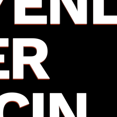
YEN
ER
İÇIN