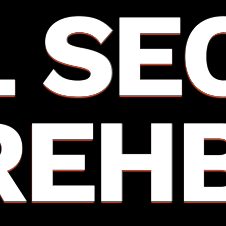
L SE
REH