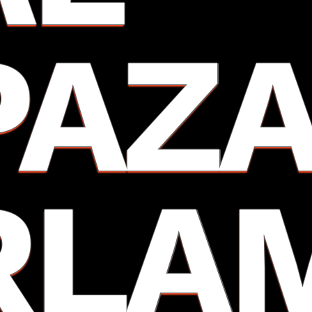
PAZ
RLA