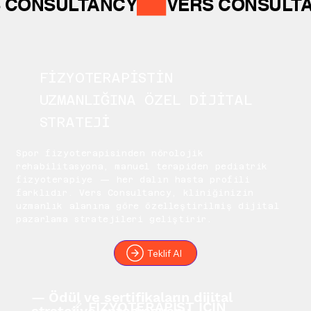
 CONSULTANCY
FİZYOTERAPİSTİN
UZMANLIĞINA ÖZEL DİJİTAL
STRATEJİ
Spor fizyoterapisinden nörolojik
rehabilitasyona, manuel terapiden pediatrik
fizyoterapiye — her dalın hasta profili
farklıdır. Vers Consultancy, kliniğinizin
uzmanlık alanına göre özelleştirilmiş dijital
pazarlama stratejileri geliştirir.
Teklif Al
— Ödül ve sertifikaların dijital
🦴 FİZYOTERAPİST İÇİN
stratejiye entegrasyonu