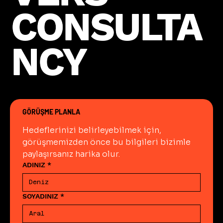
CONSULTA
CONSULTA
NCY
NCY
GÖRÜŞME PLANLA
Hedeflerinizi belirleyebilmek için, 
görüşmemizden önce bu bilgileri bizimle 
paylaşırsanız harika olur.
ADINIZ
*
SOYADINIZ
*