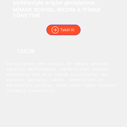
birlikleriyle erişim genişletme
MİMAR SOSYAL MEDYA & İTİBAR
YÖNETİMİ
Teklif Al
TAKIM
Veriyi seven ama sezgiyi de masaya getiren,
tasarımı performansla, yaratıcılığı sonuçla
buluşturan bir ekip olarak çalışıyoruz. Her
projede; markanın tonunu, hedeflerini ve
karakterini anlayıp, buna uygun özgün çözümler
üretmeyi önemsiyoruz.