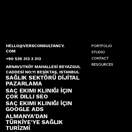
HELLO@VERSCONSULTANCY.
PORTFOLIO
COM
STUDIO
CONTACT
+90 539 313 3 313
RESOURCES
ARNAVUTKÖY MAHALLESİ BEYAZGUL
CADDESİ NO:11 BEŞİKTAŞ, ISTANBUL
SAĞLIK SEKTÖRÜ DİJİTAL
PAZARLAMA
SAÇ EKIMI KLINIĞI İÇIN
ÇOK DILLI SEO
SAÇ EKIMI KLINIĞI İÇIN
GOOGLE ADS
ALMANYA'DAN
TÜRKİYE'YE SAĞLIK
TURİZMİ