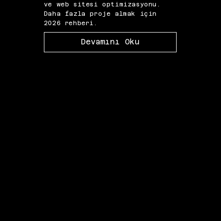
ve web sitesi optimizasyonu.
marka
Daha fazla proje almak için
fazl
2026 rehberi.
2026 
Devamını Oku