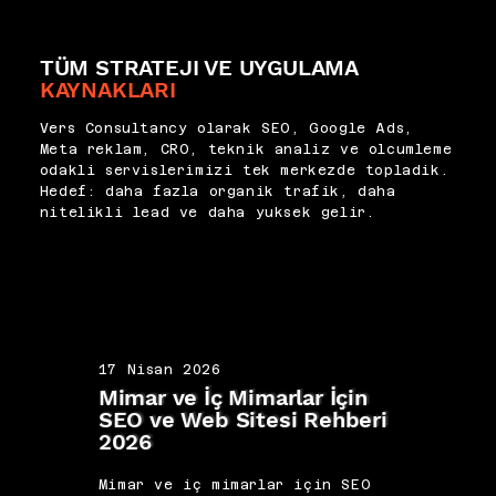
TÜM STRATEJI VE UYGULAMA
KAYNAKLARI
Vers Consultancy olarak SEO, Google Ads,
Meta reklam, CRO, teknik analiz ve olcumleme
odakli servislerimizi tek merkezde topladik.
Hedef: daha fazla organik trafik, daha
nitelikli lead ve daha yuksek gelir.
17 Nisan 2026
17 N
Mimar ve İç Mimarlar İçin
Koç 
SEO ve Web Sitesi Rehberi
Kişi
2026
202
Mimar ve iç mimarlar için SEO
Koç 