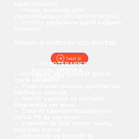
sayfa mimarisi
— Houzz, Archdaily gibi
platformlarda profil optimizasyonu
— Portföy sayfalarına dahili bağlantı
stratejisi
MİMARLIK PORTFÖY SEO SİSTEMİ
Teklif Al
🦴 FİZYOTERAPİST
SOSYAL MEDYA &
— Instagram ve Pinterest görsel
TOPLULUK
içerik stratejisi
— Proje öncesi-sonrası içerikleriyle
etkileşim artırma
— Sektör yayınları ve mimarlık
bloglarında yer alma
— Ödül ve tanınırlık haberlerinin
dijital PR ile yayılması
— LinkedIn'de B2B mimar marka
otoritesi kurma
— Influencer ve kolektif iş