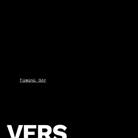
Tümünü Gör
VERS
VERS