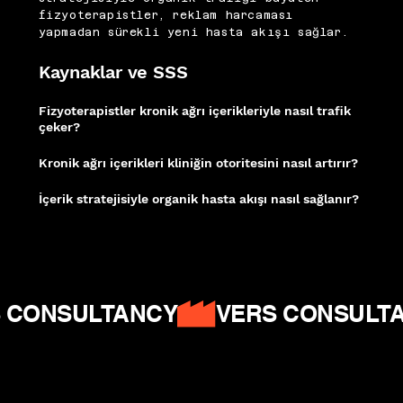
fizyoterapistler, reklam harcaması
yapmadan sürekli yeni hasta akışı sağlar.
Kaynaklar ve SSS
Fizyoterapistler kronik ağrı içerikleriyle nasıl trafik
çeker?
Bel fıtığı, boyun ağrısı ve diz rehabilitasyonu gibi spesifik konular; arama
niyeti yüksek, rekabeti görece düşük uzun kuyruk fırsatlar sunar.
Kronik ağrı içerikleri kliniğin otoritesini nasıl artırır?
Uzmanlığı somutlaştıran detaylı içerikler; Google'ın E-E-A-T kriterlerini
karşılayarak alan adının genel SEO gücünü kademeli biçimde yükseltir.
İçerik stratejisiyle organik hasta akışı nasıl sağlanır?
Düzenli yayımlanan kronik ağrı serisi; reklam harcaması yapmadan sürekli
yeni hasta akışı sağlayan bir organik trafik birikimi oluşturur.
Ahrefs - Long Tail
Keywords
|
Moz On-Page SEO
|
Google Helpful Content
 CONSULTANCY