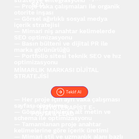
SEO
— Proje vaka çalışmaları ile organik
otorite inşası
— Görsel ağırlıklı sosyal medya
içerik stratejisi
— Mimari niş anahtar kelimelerde
SEO optimizasyonu
— Basın bülteni ve dijital PR ile
marka görünürlüğü
— Portfolio sitesi teknik SEO ve hız
optimizasyonu
MİMARLIK MARKASI DİJİTAL
STRATEJİSİ
Teklif Al
— Her proje için ayrı vaka çalışması
sayfası oluşturma
🦴 FİZYOTERAPİST E-
— Görsel içeriklerin alt metin ve
POSTA & LEAD
schema ile optimizasyonu
— Tamamlanan proje anahtar
kelimelerine göre içerik üretimi
— Mimari stil ve uzmanlık alanı bazlı