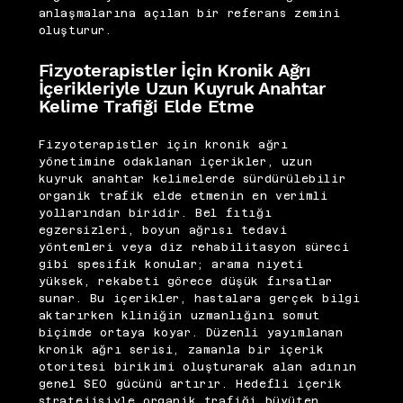
anlaşmalarına açılan bir referans zemini
oluşturur.
Fizyoterapistler İçin Kronik Ağrı
İçerikleriyle Uzun Kuyruk Anahtar
Kelime Trafiği Elde Etme
Fizyoterapistler için kronik ağrı
yönetimine odaklanan içerikler, uzun
kuyruk anahtar kelimelerde sürdürülebilir
organik trafik elde etmenin en verimli
yollarından biridir. Bel fıtığı
egzersizleri, boyun ağrısı tedavi
yöntemleri veya diz rehabilitasyon süreci
gibi spesifik konular; arama niyeti
yüksek, rekabeti görece düşük fırsatlar
sunar. Bu içerikler, hastalara gerçek bilgi
aktarırken kliniğin uzmanlığını somut
biçimde ortaya koyar. Düzenli yayımlanan
kronik ağrı serisi, zamanla bir içerik
otoritesi birikimi oluşturarak alan adının
genel SEO gücünü artırır. Hedefli içerik
stratejisiyle organik trafiği büyüten