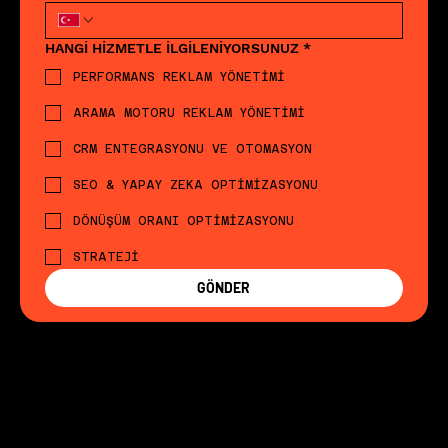
HANGİ HİZMETLE İLGİLENİYORSUNUZ
*
PERFORMANS REKLAM YÖNETİMİ
ARAMA MOTORU REKLAM YÖNETİMİ
CRM ENTEGRASYONU VE OTOMASYON
SEO & YAPAY ZEKA OPTİMİZASYONU
DÖNÜŞÜM ORANI OPTİMİZASYONU
STRATEJİ
GÖNDER