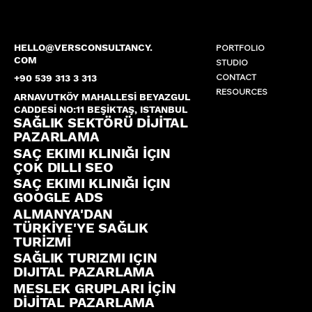
HELLO@VERSCONSULTANCY.
PORTFOLIO
COM
STUDIO
CONTACT
+90 539 313 3 313
RESOURCES
ARNAVUTKÖY MAHALLESİ BEYAZGUL
CADDESİ NO:11 BEŞİKTAŞ, ISTANBUL
SAĞLIK SEKTÖRÜ DİJİTAL
PAZARLAMA
SAÇ EKIMI KLINIĞI İÇIN
ÇOK DILLI SEO
SAÇ EKIMI KLINIĞI İÇIN
GOOGLE ADS
ALMANYA'DAN
TÜRKİYE'YE SAĞLIK
TURİZMİ
SAĞLIK TURIZMI IÇIN
DIJITAL PAZARLAMA
MESLEK GRUPLARI İÇİN
DİJİTAL PAZARLAMA