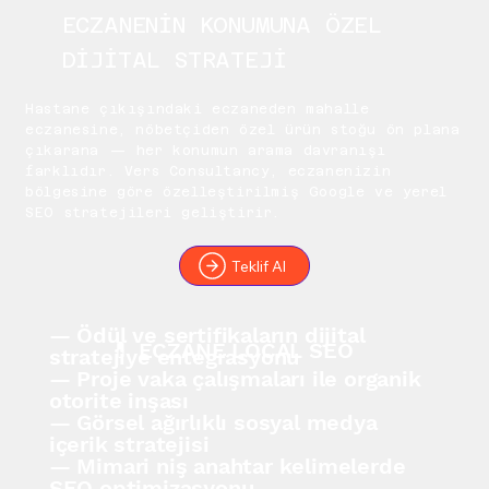
ECZANENİN KONUMUNA ÖZEL
DİJİTAL STRATEJİ
Hastane çıkışındaki eczaneden mahalle
eczanesine, nöbetçiden özel ürün stoğu ön plana
çıkarana — her konumun arama davranışı
farklıdır. Vers Consultancy, eczanenizin
bölgesine göre özelleştirilmiş Google ve yerel
SEO stratejileri geliştirir.
Teklif Al
— Ödül ve sertifikaların dijital
💊 ECZANE LOCAL SEO
stratejiye entegrasyonu
— Proje vaka çalışmaları ile organik
otorite inşası
— Görsel ağırlıklı sosyal medya
içerik stratejisi
— Mimari niş anahtar kelimelerde
SEO optimizasyonu