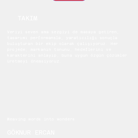
TAKIM
Veriyi seven ama sezgiyi de masaya getiren,
tasarımı performansla, yaratıcılığı sonuçla
buluşturan bir ekip olarak çalışıyoruz. Her
projede; markanın tonunu, hedeflerini ve
karakterini anlayıp, buna uygun özgün çözümler
üretmeyi önemsiyoruz.
Weaving words into wonders
GÖKNUR ERCAN