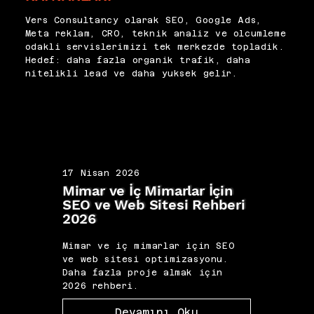
Vers Consultancy olarak SEO, Google Ads,
Meta reklam, CRO, teknik analiz ve olcumleme
odakli servislerimizi tek merkezde topladik.
Hedef: daha fazla organik trafik, daha
nitelikli lead ve daha yuksek gelir.
17 Nisan 2026
17 N
Mimar ve İç Mimarlar İçin
Koç 
SEO ve Web Sitesi Rehberi
Kişi
2026
202
Mimar ve iç mimarlar için SEO
Koç 
ve web sitesi optimizasyonu.
marka
Daha fazla proje almak için
fazl
2026 rehberi.
2026 
Devamını Oku