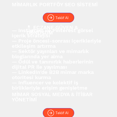
MİMARLIK PORTFÖY SEO SİSTEMİ
Teklif Al
💊 ECZANE GÜVEN &
— Instagram ve Pinterest görsel
DÖNÜŞÜM
içerik stratejisi
— Proje öncesi-sonrası içerikleriyle
etkileşim artırma
— Sektör yayınları ve mimarlık
bloglarında yer alma
— Ödül ve tanınırlık haberlerinin
dijital PR ile yayılması
— LinkedIn'de B2B mimar marka
otoritesi kurma
— Influencer ve kolektif iş
birlikleriyle erişim genişletme
MİMAR SOSYAL MEDYA & İTİBAR
YÖNETİMİ
Teklif Al