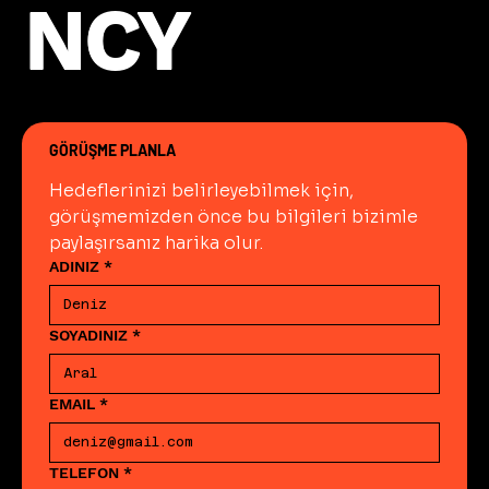
NCY
NCY
GÖRÜŞME PLANLA
Hedeflerinizi belirleyebilmek için, 
görüşmemizden önce bu bilgileri bizimle 
paylaşırsanız harika olur.
ADINIZ
*
SOYADINIZ
*
EMAIL
*
TELEFON
*