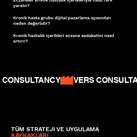
yaratır?
Diyabet, hipertansiyon ve tiroid yönetimine dair pratik rehberler; eczaneyi
satış noktasından güvenilir sağlık danışmanına dönüştürür.
Kronik hasta grubu dijital pazarlama açısından
neden değerlidir?
Düzenli ilaç kullanımı ve yoğun bilgi arayışı nedeniyle bu grup; yüksek yaşam
boyu değer ve güçlü dijital içerik etkileşimi sergiler.
Kronik hastalık içerikleri eczane sadakatini nasıl
artırır?
Güven ve uzmanlık üzerine kurulan ilişki; fiyat odaklı rekabetten çıkarak hasta
bağlılığını ve ortalama müşteri değerini kalıcı biçimde yükseltir.
Ahrefs -
Content Marketing
|
Moz On-Page SEO
|
Google Helpful Content
 CONSULTANCY
TÜM STRATEJI VE UYGULAMA
KAYNAKLARI