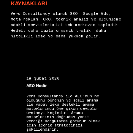
yapılandırmalarını SEO odaklı 
KAYNAKLARI
sayfalarda değer ürettiği ve 
raporlama gereksinimlerine 
nerede dönüşüme kavuştuğu bu 
göre kuruyor, anlamlı ve 
Vers Consultancy olarak SEO, Google Ads,
raporlarla görünür hale gelir. 
aksiyona dönüştürülebilir veri 
Meta reklam, CRO, teknik analiz ve olcumleme
Veri kalitesini tehdit eden 
akışları oluşturuyoruz.
odakli servislerimizi tek merkezde topladik.
örnekleme sorunları ve bot 
Hedef: daha fazla organik trafik, daha
trafiği filtreleri düzenli 
nitelikli lead ve daha yuksek gelir.
aralıklarla denetlenmelidir. 
Doğru yapılandırılmış 
Analytics, SEO stratejisinin 
en değerli karar destek aracına 
dönüşür.
18 Şubat 2026
19 Ş
AEO Nedir
Alan 
Vers Consultancy ile AEO'nun ne
Vers 
olduğunu öğrenin ve sesli arama
seçim
ile yapay zeka destekli arama
etkis
motorlarında öne çıkan cevaplar
yapıs
üretmeyi keşfedin. Arama
güçle
motorlarının doğrudan yanıt
kelim
verdiği sorgularda görünür olmak
gibi 
için içerik stratejinizi
katkı
şekillendirin.