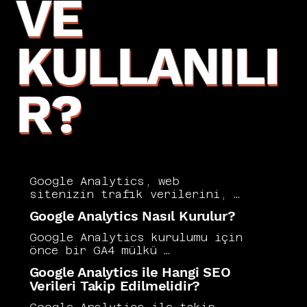
VE
KULLANILI
R?
Google Analytics, web 
sitenizin trafik verilerini, 
kullanıcı davranışlarını ve 
Google Analytics Nasıl Kurulur?
dönüşüm metriklerini ayrıntılı 
biçimde analiz etmenizi 
Google Analytics kurulumu için 
sağlayan Google'ın ücretsiz 
önce bir GA4 mülkü 
web analitik platformudur. 
oluşturulmalı, ardından izleme 
Google Analytics ile Hangi SEO
Hangi kanalların trafik 
kodu siteye doğru biçimde 
Verileri Takip Edilmelidir?
getirdiğini, kullanıcıların 
entegre edilmelidir. Etiket 
sitede nasıl davrandığını ve 
Yöneticisi kullanımı kurulum 