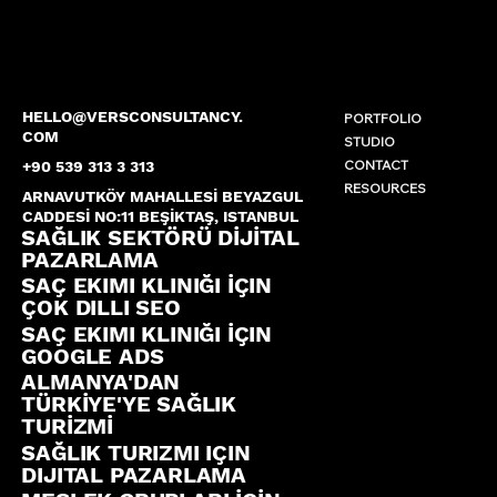
HELLO@VERSCONSULTANCY.
PORTFOLIO
COM
STUDIO
CONTACT
+90 539 313 3 313
RESOURCES
ARNAVUTKÖY MAHALLESİ BEYAZGUL
CADDESİ NO:11 BEŞİKTAŞ, ISTANBUL
SAĞLIK SEKTÖRÜ DİJİTAL
PAZARLAMA
SAÇ EKIMI KLINIĞI İÇIN
ÇOK DILLI SEO
SAÇ EKIMI KLINIĞI İÇIN
GOOGLE ADS
ALMANYA'DAN
TÜRKİYE'YE SAĞLIK
TURİZMİ
SAĞLIK TURIZMI IÇIN
DIJITAL PAZARLAMA