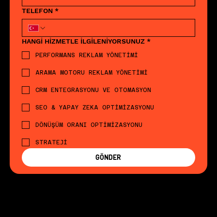
TELEFON
*
HANGİ HİZMETLE İLGİLENİYORSUNUZ
*
PERFORMANS REKLAM YÖNETİMİ
ARAMA MOTORU REKLAM YÖNETİMİ
CRM ENTEGRASYONU VE OTOMASYON
SEO & YAPAY ZEKA OPTİMİZASYONU
DÖNÜŞÜM ORANI OPTİMİZASYONU
STRATEJİ
GÖNDER