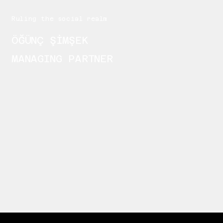
Ruling the social realm
ÖĞÜNÇ ŞİMŞEK
MANAGING PARTNER