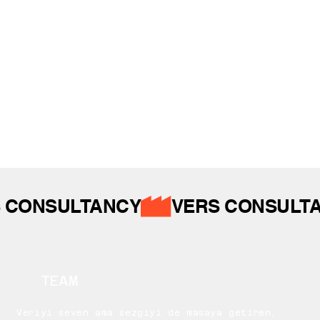
İZ BIRAKTIKLARIMIZ
 CONSULTANCY
TEAM
Veriyi seven ama sezgiyi de masaya getiren,