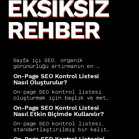
EKSIKSIZ
REHBER
Sayfa içi SEO, organik 
görünürlüğü artırmanın en 
doğrudan yolu olarak her web 
On-Page SEO Kontrol Listesi
sitesi sahibinin öncelik 
Nasıl Oluşturulur?
vermesi gereken temel bir 
optimizasyon disiplinidir. 
On-page SEO kontrol listesi 
Kullanıcı niyetiyle uyumlu 
oluşturmak için başlık ve meta 
içerik, doğru anahtar kelime 
etiket optimizasyonu, içerik 
On-Page SEO Kontrol Listesi
yerleşimi ve temiz bir teknik 
kalitesi, görseller, iç 
Nasıl Etkin Biçimde Kullanılır?
yapı başarılı on-page SEO'nun 
bağlantılar, URL yapısı, mobil 
üç temel direğini oluşturur. 
uyumluluk ve sayfa hızı gibi 
On-page SEO kontrol listesi, 
Vers Consultancy, on-page 
başlıkların sistematik biçimde 
standartlaştırılmış bir kalite 
optimizasyonu yeni sayfa 
sıralanması gerekir. Liste, 
güvencesi aracı olarak 
oluşturmadan mevcut içerik 