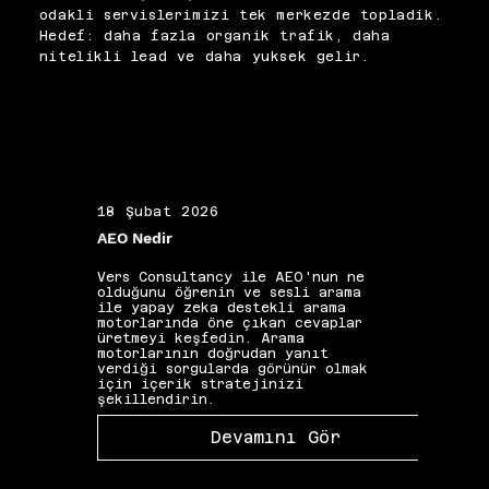
minimize eder ve ekip içinde 
site yapısına ve içerik 
odakli servislerimizi tek merkezde topladik.
standart bir kalite çıtası 
türlerine özel olarak 
Hedef: daha fazla organik trafik, daha
oluşturur. Yeni algoritma 
tasarlıyor, kalite 
nitelikli lead ve daha yuksek gelir.
güncellemeleri ve değişen iyi 
standardının tüm içerik üretim 
pratikler doğrultusunda liste 
sürecine yayılmasını 
düzenli aralıklarla 
sağlıyoruz.
güncellenmelidir. Doğru 
uygulanan bir kontrol listesi, 
on-page optimizasyon 
kalitesini bireysel uzmanlık 
seviyesinden bağımsız biçimde 
18 Şubat 2026
19 Ş
tutarlı kılar.
AEO Nedir
Alan 
Vers Consultancy ile AEO'nun ne
Vers 
olduğunu öğrenin ve sesli arama
seçim
ile yapay zeka destekli arama
etkis
motorlarında öne çıkan cevaplar
yapıs
üretmeyi keşfedin. Arama
güçle
motorlarının doğrudan yanıt
kelim
verdiği sorgularda görünür olmak
gibi 
için içerik stratejinizi
katkı
şekillendirin.
Devamını Gör