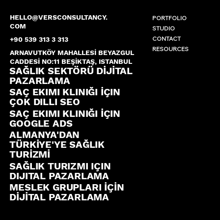
HELLO@VERSCONSULTANCY.
PORTFOLIO
COM
STUDIO
CONTACT
+90 539 313 3 313
RESOURCES
ARNAVUTKÖY MAHALLESİ BEYAZGUL
CADDESİ NO:11 BEŞİKTAŞ, ISTANBUL
SAĞLIK SEKTÖRÜ DİJİTAL
PAZARLAMA
SAÇ EKIMI KLINIĞI İÇIN
ÇOK DILLI SEO
SAÇ EKIMI KLINIĞI İÇIN
GOOGLE ADS
ALMANYA'DAN
TÜRKİYE'YE SAĞLIK
TURİZMİ
SAĞLIK TURIZMI IÇIN
DIJITAL PAZARLAMA
MESLEK GRUPLARI İÇİN
DİJİTAL PAZARLAMA