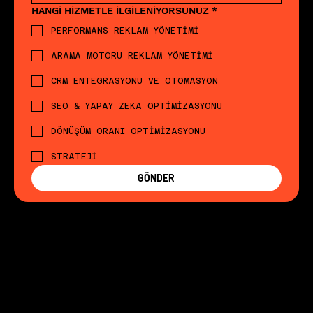
HANGİ HİZMETLE İLGİLENİYORSUNUZ
*
PERFORMANS REKLAM YÖNETİMİ
ARAMA MOTORU REKLAM YÖNETİMİ
CRM ENTEGRASYONU VE OTOMASYON
SEO & YAPAY ZEKA OPTİMİZASYONU
DÖNÜŞÜM ORANI OPTİMİZASYONU
STRATEJİ
GÖNDER