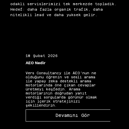
filtrelerini 
kontrollü ve sürdürülebilir 
odakli servislerimizi tek merkezde topladik.
tetikleyebileceğinden içerik 
biçimde inşa ediyoruz.
Hedef: daha fazla organik trafik, daha
benzersizliği ve kullanıcı 
nitelikli lead ve daha yuksek gelir.
niyeti uyumu baştan güvence 
altına alınmalıdır. Doğru 
planlanan programatik 
projeler, manuel içerik 
üretimiyle ulaşılamayacak 
ölçekte organik görünürlük 
kazandırabilir.
18 Şubat 2026
19 Ş
AEO Nedir
Alan 
Vers Consultancy ile AEO'nun ne
Vers 
olduğunu öğrenin ve sesli arama
seçim
ile yapay zeka destekli arama
etkis
motorlarında öne çıkan cevaplar
yapıs
üretmeyi keşfedin. Arama
güçle
motorlarının doğrudan yanıt
kelim
verdiği sorgularda görünür olmak
gibi 
için içerik stratejinizi
katkı
şekillendirin.
Devamını Gör