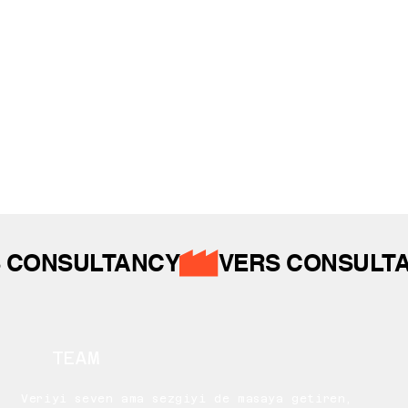
İZ BIRAKTIKLARIMIZ
 CONSULTANCY
TEAM
Veriyi seven ama sezgiyi de masaya getiren,