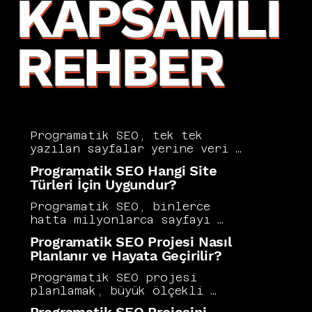
KAPSAMLI
REHBER
Programatik SEO, tek tek 
yazılan sayfalar yerine veri 
tabanlarından veya 
Programatik SEO Hangi Site
yapılandırılmış içeriklerden 
Türleri İçin Uygundur?
otomatik olarak büyük miktarda 
sayfa üretmeyi kapsayan 
Programatik SEO, binlerce 
ölçeklenebilir bir SEO 
hatta milyonlarca sayfayı 
stratejisidir. Seyahat, emlak, 
otomatik veri ve şablon 
Programatik SEO Projesi Nasıl
iş ilanı ve e-ticaret siteleri 
altyapısıyla oluşturmayı 
Planlanır ve Hayata Geçirilir?
bu yaklaşımdan en çok 
hedefler ve büyük ölçekli 
faydalanan sektörler 
içerik üretimini mümkün kılar. 
Programatik SEO projesi 
arasındadır. Vers Consultancy, 
Emlak, seyahat, iş ilanı ve 
planlamak, büyük ölçekli 
programatik SEO'yu doğru 
karşılaştırma siteleri bu 
içerik üretiminin kalite ve 
şablon yapıları ve içerik 