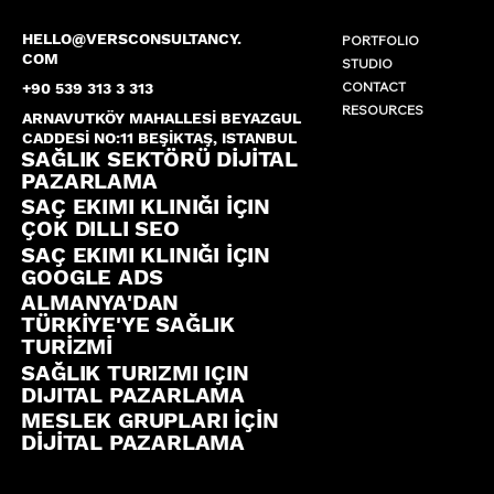
HELLO@VERSCONSULTANCY.
PORTFOLIO
COM
STUDIO
CONTACT
+90 539 313 3 313
RESOURCES
ARNAVUTKÖY MAHALLESİ BEYAZGUL
CADDESİ NO:11 BEŞİKTAŞ, ISTANBUL
SAĞLIK SEKTÖRÜ DİJİTAL
PAZARLAMA
SAÇ EKIMI KLINIĞI İÇIN
ÇOK DILLI SEO
SAÇ EKIMI KLINIĞI İÇIN
GOOGLE ADS
ALMANYA'DAN
TÜRKİYE'YE SAĞLIK
TURİZMİ
SAĞLIK TURIZMI IÇIN
DIJITAL PAZARLAMA
MESLEK GRUPLARI İÇİN
DİJİTAL PAZARLAMA