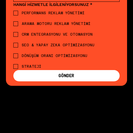
HANGİ HİZMETLE İLGİLENİYORSUNUZ
*
PERFORMANS REKLAM YÖNETİMİ
ARAMA MOTORU REKLAM YÖNETİMİ
CRM ENTEGRASYONU VE OTOMASYON
SEO & YAPAY ZEKA OPTİMİZASYONU
DÖNÜŞÜM ORANI OPTİMİZASYONU
STRATEJİ
GÖNDER