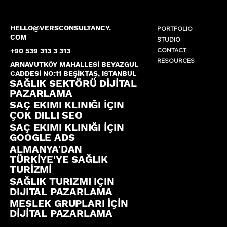
HELLO@VERSCONSULTANCY.
PORTFOLIO
COM
STUDIO
CONTACT
+90 539 313 3 313
RESOURCES
ARNAVUTKÖY MAHALLESİ BEYAZGUL
CADDESİ NO:11 BEŞİKTAŞ, ISTANBUL
SAĞLIK SEKTÖRÜ DİJİTAL
PAZARLAMA
SAÇ EKIMI KLINIĞI İÇIN
ÇOK DILLI SEO
SAÇ EKIMI KLINIĞI İÇIN
GOOGLE ADS
ALMANYA'DAN
TÜRKİYE'YE SAĞLIK
TURİZMİ
SAĞLIK TURIZMI IÇIN
DIJITAL PAZARLAMA
MESLEK GRUPLARI İÇİN
DİJİTAL PAZARLAMA