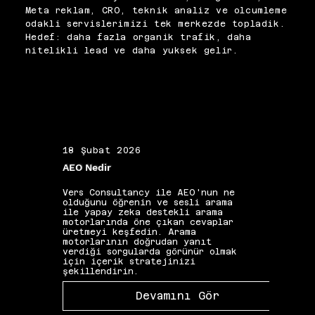
platformları kriz erken uyarı 
krizlere hazırlıklı bir içerik 
Meta reklam, CRO, teknik analiz ve olcumleme
sisteminin temel bileşenlerini 
ve izleme altyapısı 
odakli servislerimizi tek merkezde topladik.
oluşturur. Kriz anında 
oluşturuyoruz.
Hedef: daha fazla organik trafik, daha
tutarlı, şeffaf ve hızlı 
nitelikli lead ve daha yuksek gelir.
iletişim marka hasarını 
minimize eden en kritik 
faktördür. Entegre bir itibar 
yönetimi çerçevesi, hem olağan 
dönemlerde güven inşa eder hem 
kriz dönemlerinde zararı 
sınırlar.
18 Şubat 2026
19 Ş
AEO Nedir
Alan 
Vers Consultancy ile AEO'nun ne
Vers 
olduğunu öğrenin ve sesli arama
seçim
ile yapay zeka destekli arama
etkis
motorlarında öne çıkan cevaplar
yapıs
üretmeyi keşfedin. Arama
güçle
motorlarının doğrudan yanıt
kelim
verdiği sorgularda görünür olmak
gibi 
için içerik stratejinizi
katkı
şekillendirin.
Devamını Gör