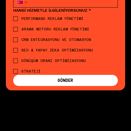
HANGİ HİZMETLE İLGİLENİYORSUNUZ
*
PERFORMANS REKLAM YÖNETİMİ
ARAMA MOTORU REKLAM YÖNETİMİ
CRM ENTEGRASYONU VE OTOMASYON
SEO & YAPAY ZEKA OPTİMİZASYONU
DÖNÜŞÜM ORANI OPTİMİZASYONU
STRATEJİ
GÖNDER