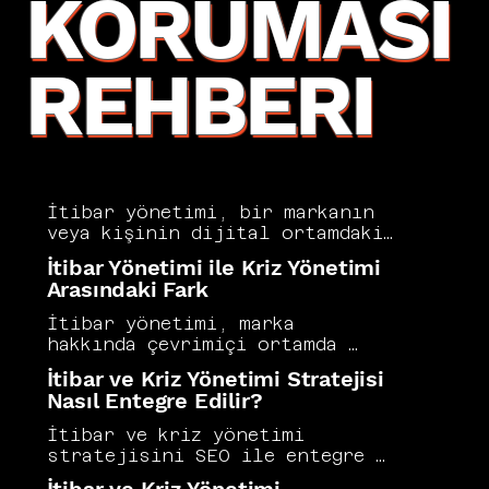
KORUMASI
REHBERI
İtibar yönetimi, bir markanın 
veya kişinin dijital ortamdaki 
imajını koruma ve olumlu yönde 
İtibar Yönetimi ile Kriz Yönetimi
şekillendirme amacıyla 
Arasındaki Fark
yürütülen stratejik süreçlerin 
bütünüdür. Negatif içeriklerin 
İtibar yönetimi, marka 
arama sonuçlarındaki etkisini 
hakkında çevrimiçi ortamda 
azaltmak ve güvenilir 
oluşan algıyı uzun vadeli 
İtibar ve Kriz Yönetimi Stratejisi
kaynakların öne çıkarılması bu 
olarak şekillendirmeyi 
Nasıl Entegre Edilir?
sürecin temel hedefleri 
hedeflerken kriz yönetimi ani 
arasındadır. Vers Consultancy, 
ve olumsuz bir durumda hızlı 
İtibar ve kriz yönetimi 
SEO odaklı itibar yönetimini 
müdahaleyi gerektirir. Her iki 
stratejisini SEO ile entegre 
marka korumasının dijital 
alan da birbirini tamamlar 
etmek, olumsuz içeriklerin 
boyutu olarak ele alır ve arama 