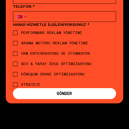
TELEFON
*
HANGİ HİZMETLE İLGİLENİYORSUNUZ
*
PERFORMANS REKLAM YÖNETİMİ
ARAMA MOTORU REKLAM YÖNETİMİ
CRM ENTEGRASYONU VE OTOMASYON
SEO & YAPAY ZEKA OPTİMİZASYONU
DÖNÜŞÜM ORANI OPTİMİZASYONU
STRATEJİ
GÖNDER