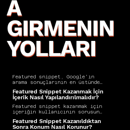
A
GIRMENIN
YOLLARI
Featured snippet, Google'ın 
arama sonuçlarının en üstünde 
organik sıralamalar öncesinde 
Featured Snippet Kazanmak İçin
gösterdiği ve kullanıcının 
İçerik Nasıl Yapılandırılmalıdır?
sorusuna doğrudan yanıt veren 
özel içerik kutucuğudur. Sıfır 
Featured snippet kazanmak için 
pozisyon olarak da bilinen bu 
içeriğin kullanıcının sorusuna 
alan yüksek tıklama oranı ve 
doğrudan, özlü ve net biçimde 
Featured Snippet Kazanıldıktan
marka otoritesi açısından 
yanıt verecek şekilde 
Sonra Konum Nasıl Korunur?
büyük değer taşır. Vers 
yapılandırılması gerekir. Liste 