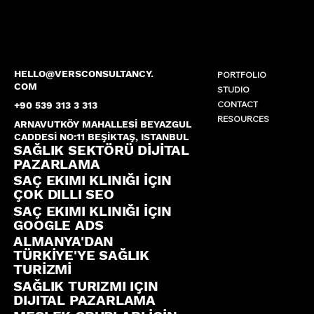
HELLO@VERSCONSULTANCY.
PORTFOLIO
COM
STUDIO
CONTACT
+90 539 313 3 313
RESOURCES
ARNAVUTKÖY MAHALLESİ BEYAZGUL
CADDESİ NO:11 BEŞİKTAŞ, ISTANBUL
SAĞLIK SEKTÖRÜ DİJİTAL
PAZARLAMA
SAÇ EKIMI KLINIĞI İÇIN
ÇOK DILLI SEO
SAÇ EKIMI KLINIĞI İÇIN
GOOGLE ADS
ALMANYA'DAN
TÜRKİYE'YE SAĞLIK
TURİZMİ
SAĞLIK TURIZMI IÇIN
DIJITAL PAZARLAMA