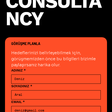
CONSULTA
CONSULTA
reaktif değil proaktif bir izleme ve
güncelleme döngüsüne dönüştürür.
NCY
NCY
GÖRÜŞME PLANLA
Hedeflerinizi belirleyebilmek için, 
görüşmemizden önce bu bilgileri bizimle 
paylaşırsanız harika olur.
ADINIZ
*
SOYADINIZ
*
EMAIL
*