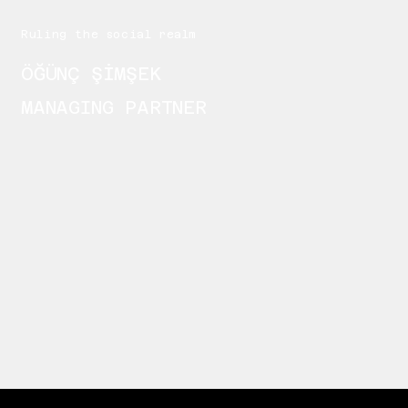
Ruling the social realm
ÖĞÜNÇ ŞİMŞEK
MANAGING PARTNER