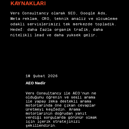
KAYNAKLARI
izleme, içerik güncelleme ve 
İçeriğin hem snippet bloğu hem 
rakip takibiyle korunması 
genel sayfa değeri açısından 
gereken stratejik varlıklar 
Vers Consultancy olarak SEO, Google Ads,
rekabetçi tutulması, savunma 
olarak yönetiyoruz.
Meta reklam, CRO, teknik analiz ve olcumleme
stratejisinin iki temel 
odakli servislerimizi tek merkezde topladik.
ayağını oluşturur. Kazanmak 
Hedef: daha fazla organik trafik, daha
kadar korumak da sistematik bir 
nitelikli lead ve daha yuksek gelir.
süreç gerektirir.
18 Şubat 2026
19 Ş
AEO Nedir
Alan 
Vers Consultancy ile AEO'nun ne
Vers 
olduğunu öğrenin ve sesli arama
seçim
ile yapay zeka destekli arama
etkis
motorlarında öne çıkan cevaplar
yapıs
üretmeyi keşfedin. Arama
güçle
motorlarının doğrudan yanıt
kelim
verdiği sorgularda görünür olmak
gibi 
için içerik stratejinizi
katkı
şekillendirin.