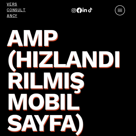
VERS
CONSULT
ANCY
AMP
(HIZLANDI
RILMIŞ
MOBIL
SAYFA)