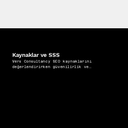
Kaynaklar ve SSS
Vers Consultancy SEO kaynaklarını
değerlendirirken güvenilirlik ve
güncellik testini içerik tüketim
rutininin ayrılmaz bir parçası haline
getirir. Google'ın resmi Search
Central blogu
https://developers.google.com/search/b
log
ve Search Central Twitter hesabı
https://twitter.com/googlesearchc
birincil güncellik kaynakları olarak
düzenli takip edilmelidir. Moz Blog
https://moz.com/blog
, Ahrefs Blog
https://ahrefs.com/blog
ve Search