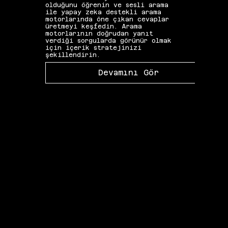
olduğunu öğrenin ve sesli arama
seçim
ile yapay zeka destekli arama
etkis
motorlarında öne çıkan cevaplar
yapıs
üretmeyi keşfedin. Arama
güçle
motorlarının doğrudan yanıt
kelim
verdiği sorgularda görünür olmak
gibi 
için içerik stratejinizi
katkı
şekillendirin.
Devamını Gör