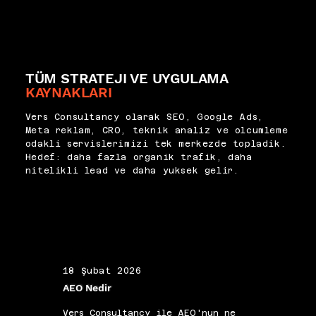
geçersiz HTML etiketlerinden 
daha sağlıklı şekillenir.
Test aşamasında mobil önizleme 
kaynaklandığını gözlemliyoruz. 
ve gerçek cihaz testleri, 
Canonical ilişkisinin AMP ve 
kullanıcı deneyimini 
ana sayfa arasında doğru 
doğrulamak açısından göz ardı 
kurulması, çift içerik riskini 
edilmemelidir. Vers 
ortadan kaldırır. Gerçek 
TÜM STRATEJI VE UYGULAMA
Consultancy olarak AMP kurulum 
kullanıcı cihazlarında görsel 
KAYNAKLARI
ve test süreçlerini sistematik 
ve işlevsel testler 
biçimde yöneterek hız, doğruluk 
tamamlanmadan yayına 
ve SEO uyumunu aynı anda 
Vers Consultancy olarak SEO, Google Ads,
geçilmemelidir. Test süreci 
sağlayan çıktılar üretiyoruz.
Meta reklam, CRO, teknik analiz ve olcumleme
belgelenerek periyodik 
odakli servislerimizi tek merkezde topladik.
denetimlerle teknik sağlık 
Hedef: daha fazla organik trafik, daha
izlenmeye devam edilmelidir.
nitelikli lead ve daha yuksek gelir.
18 Şubat 2026
19 Ş
AEO Nedir
Alan 
Vers Consultancy ile AEO'nun ne
Vers 