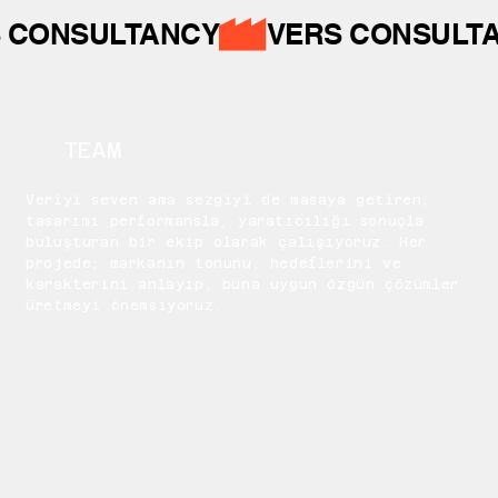
 CONSULTANCY
TEAM
Veriyi seven ama sezgiyi de masaya getiren,
tasarımı performansla, yaratıcılığı sonuçla
buluşturan bir ekip olarak çalışıyoruz. Her
projede; markanın tonunu, hedeflerini ve
karakterini anlayıp, buna uygun özgün çözümler
üretmeyi önemsiyoruz.