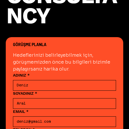
kullanılır. Bu kaynaklar konu
NCY
NCY
otoritesini tek sıralama faktörü
değil sürdürülebilir organik
büyümenin mimarisi olarak
konumlandırır.
GÖRÜŞME PLANLA
Hedeflerinizi belirleyebilmek için, 
görüşmemizden önce bu bilgileri bizimle 
paylaşırsanız harika olur.
ADINIZ
*
SOYADINIZ
*
EMAIL
*