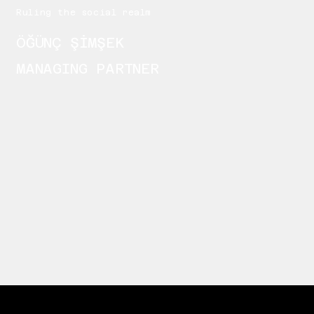
Ruling the social realm
ÖĞÜNÇ ŞİMŞEK
MANAGING PARTNER