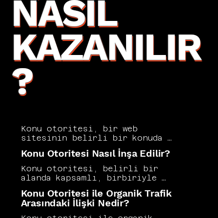
NASIL
KAZANILIR
?
Konu otoritesi, bir web 
sitesinin belirli bir konuda 
kapsamlı, derinlikli ve 
Konu Otoritesi Nasıl İnşa Edilir?
birbiriyle bağlantılı 
içerikler sunarak arama 
Konu otoritesi, belirli bir 
motorlarının gözünde o alanda 
alanda kapsamlı, birbiriyle 
uzman kaynak olarak 
ilişkili ve derinlikli 
Konu Otoritesi ile Organik Trafik
konumlanması sürecidir. Geniş 
içerikler üreterek arama 
Arasındaki İlişki Nedir?
bir konu kümesini kapsamlı 
motorlarının ve kullanıcıların 
biçimde ele alan siteler 
gözünde referans kaynak 