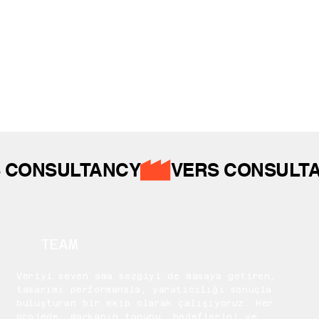
 CONSULTANCY
TEAM
Veriyi seven ama sezgiyi de masaya getiren,
tasarımı performansla, yaratıcılığı sonuçla
buluşturan bir ekip olarak çalışıyoruz. Her
projede; markanın tonunu, hedeflerini ve