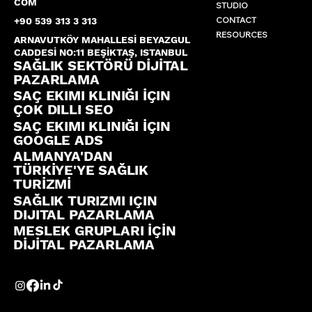
COM
STUDIO
CONTACT
+90 539 313 3 313
RESOURCES
ARNAVUTKÖY MAHALLESİ BEYAZGUL
CADDESİ NO:11 BEŞİKTAŞ, ISTANBUL
SAĞLIK SEKTÖRÜ DİJİTAL
PAZARLAMA
SAÇ EKIMI KLINIĞI İÇIN
ÇOK DILLI SEO
SAÇ EKIMI KLINIĞI İÇIN
GOOGLE ADS
ALMANYA'DAN
TÜRKİYE'YE SAĞLIK
TURİZMİ
SAĞLIK TURIZMI IÇIN
DIJITAL PAZARLAMA
MESLEK GRUPLARI İÇİN
DİJİTAL PAZARLAMA