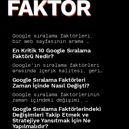
FAKTÖR
Google sıralama faktörleri, 
bir web sayfasının arama 
sonuçlarında hangi sırada yer 
En Kritik 10 Google Sıralama
alacağını belirleyen ve Google 
Faktörü Nedir?
algoritmasının değerlendirdiği 
kriterlerin bütünüdür. İçerik 
Google'ın sıralama faktörleri 
kalitesi, backlink profili, 
arasında içerik kalitesi, geri 
sayfa hızı, mobil uyumluluk ve 
bağlantı profili, Core Web 
Google Sıralama Faktörleri
kullanıcı deneyimi bu 
Vitals, mobil uyumluluk ve 
Zaman İçinde Nasıl Değişti?
faktörlerin en kritikleri 
HTTPS kullanımı en kritik 
arasındadır. Vers Consultancy, 
olanlar arasında öne çıkar. Bu 
Google sıralama faktörlerinin 
en etkili sıralama 
faktörler birbirini tamamlayan 
zaman içindeki değişimi, 
faktörlerine odaklanarak 
ve toplu etki yaratan 
algoritmanın kullanıcı odaklı 
müşterilerine öncelikli ve 
Google Sıralama Faktörlerindeki
unsurlardır. Vers Consultancy 
bir olgunlaşma sürecine 
ölçülebilir iyileştirmeler 
Değişimleri Takip Etmek ve
olarak sıralama faktörlerini 
girdiğini açıkça 
sağlar. Her faktörün ağırlığı 
Stratejiye Yansıtmak İçin Ne
izole değil, bütünleşik bir 
göstermektedir. Erken 
sektöre ve rekabet ortamına 
değerlendirme çerçevesinde ele 
Yapılmalıdır?
dönemlerde anahtar kelime 
göre farklılık gösterebilir. 