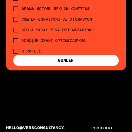
ARAMA MOTORU REKLAM YÖNETİMİ
CRM ENTEGRASYONU VE OTOMASYON
SEO & YAPAY ZEKA OPTİMİZASYONU
DÖNÜŞÜM ORANI OPTİMİZASYONU
STRATEJİ
GÖNDER
HELLO@VERSCONSULTANCY.
PORTFOLIO