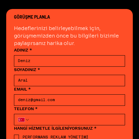
güncellemeleri zaman
çizelgesiyle sunar. Bu
kaynaklar algoritma
GÖRÜŞME PLANLA
değişimlerini erken tespit
ederek strateji
Hedeflerinizi belirleyebilmek için, 
güncellemelerini zamanında
görüşmemizden önce bu bilgileri bizimle 
hayata geçirmeyi sağlar.
paylaşırsanız harika olur.
ADINIZ
*
SOYADINIZ
*
EMAIL
*
TELEFON
*
HANGİ HİZMETLE İLGİLENİYORSUNUZ
*
PERFORMANS REKLAM YÖNETİMİ