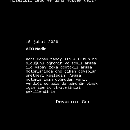
nitelikli lead ve daha yuksek gelir.
en dayanıklı koruma 
yöntemidir. Bu izleme 
disiplini, stratejinin 
habersiz değil; bilinçli 
biçimde evrilmesini sağlar.
18 Şubat 2026
19 Ş
AEO Nedir
Alan 
Vers Consultancy ile AEO'nun ne
Vers 
olduğunu öğrenin ve sesli arama
seçim
ile yapay zeka destekli arama
etkis
motorlarında öne çıkan cevaplar
yapıs
üretmeyi keşfedin. Arama
güçle
motorlarının doğrudan yanıt
kelim
verdiği sorgularda görünür olmak
gibi 
için içerik stratejinizi
katkı
şekillendirin.
Devamını Gör