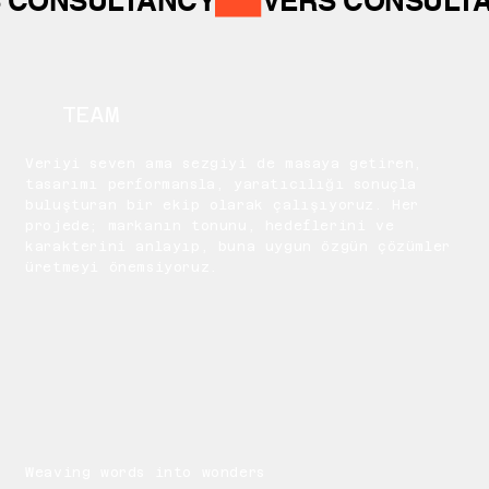
 CONSULTANCY
TEAM
Veriyi seven ama sezgiyi de masaya getiren,
tasarımı performansla, yaratıcılığı sonuçla
buluşturan bir ekip olarak çalışıyoruz. Her
projede; markanın tonunu, hedeflerini ve
karakterini anlayıp, buna uygun özgün çözümler
üretmeyi önemsiyoruz.
Weaving words into wonders