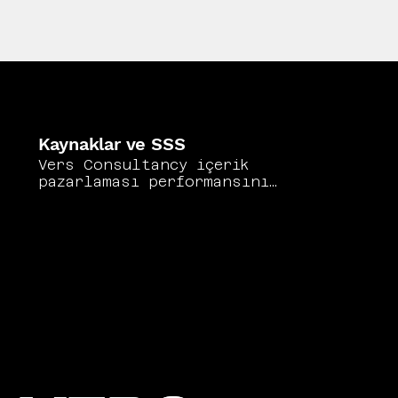
Kaynaklar ve SSS
Vers Consultancy içerik
pazarlaması performansını
raporlamak için dağıtım
kanalından bağımsız tutarlı
bir metrik seti benimser.
Google Analytics 4'ün içerik
raporlama özellikleri
https://support.google.com/ana
lytics/?hl=tr
ve Semrush'un
İçerik Pazarlama Platformu
https://www.semrush.com/conten
t-marketing/
temel raporlama
altyapısını oluşturur.
BuzzSumo'nun içerik performans