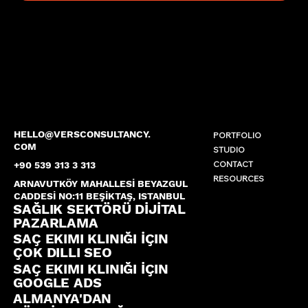
HELLO@VERSCONSULTANCY.
PORTFOLIO
COM
STUDIO
CONTACT
+90 539 313 3 313
RESOURCES
ARNAVUTKÖY MAHALLESİ BEYAZGUL
CADDESİ NO:11 BEŞİKTAŞ, ISTANBUL
SAĞLIK SEKTÖRÜ DİJİTAL
PAZARLAMA
SAÇ EKIMI KLINIĞI İÇIN
ÇOK DILLI SEO
SAÇ EKIMI KLINIĞI İÇIN
GOOGLE ADS
ALMANYA'DAN