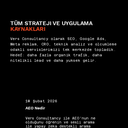
gerektiğine dair stratejik 
ayrı tanımlayan bir çerçeve 
kararları besler. Vers 
kullanıyoruz. Farkındalık 
Consultancy olarak içerik 
aşamasındaki içerikler erişim 
pazarlaması raporlamasını salt 
ve gösterim, karar 
TÜM STRATEJI VE UYGULAMA
metrik sunumunun ötesinde, 
aşamasındakiler ise dönüşüm 
stratejiyi dinamik tutmak için 
KAYNAKLARI
katkısı üzerinden 
düzenli bir gözden geçirme ve 
değerlendirilmelidir. 
öğrenme mekanizması olarak 
Vers Consultancy olarak SEO, Google Ads,
Raporlama döngüsü 
işletiyoruz.
Meta reklam, CRO, teknik analiz ve olcumleme
yöneticilerin ihtiyaç duyduğu 
odakli servislerimizi tek merkezde topladik.
özet katmanıyla, uygulama 
Hedef: daha fazla organik trafik, daha
ekibinin ihtiyaç duyduğu detay 
nitelikli lead ve daha yuksek gelir.
katmanını ayrı ayrı 
karşılamalıdır. Bu ayrım, 
içerik yatırımının doğru 
paydaşlara doğru dille 
aktarılmasını sağlar.
18 Şubat 2026
19 Ş
AEO Nedir
Alan 
Vers Consultancy ile AEO'nun ne
Vers 
olduğunu öğrenin ve sesli arama
seçim
ile yapay zeka destekli arama
etkis