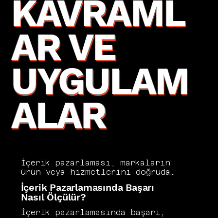
KAVRAML
AR VE
UYGULAM
ALAR
İçerik pazarlaması, markaların 
ürün veya hizmetlerini doğrudan 
tanıtmak yerine hedef 
İçerik Pazarlamasında Başarı
kitleleri için değerli bilgiler 
Nasıl Ölçülür?
üreterek güven ve otorite 
kazandığı modern bir pazarlama 
İçerik pazarlamasında başarı; 