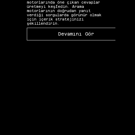
motorlarında öne çıkan cevaplar
yapıs
üretmeyi keşfedin. Arama
güçle
motorlarının doğrudan yanıt
kelim
verdiği sorgularda görünür olmak
gibi 
için içerik stratejinizi
katkı
şekillendirin.
Devamını Gör