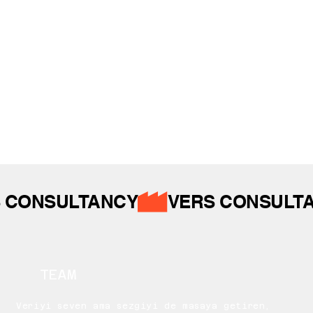
İZ BIRAKTIKLARIMIZ
 CONSULTANCY
TEAM
Veriyi seven ama sezgiyi de masaya getiren,