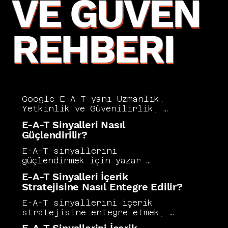
VE GÜVEN
REHBERI
Google E-A-T yani Uzmanlık, 
Yetkinlik ve Güvenilirlik, 
Google'ın içerik kalitesini 
E-A-T Sinyalleri Nasıl
değerlendirirken dikkate aldığı 
Güçlendirilir?
temel çerçevedir. Özellikle 
sağlık, finans ve hukuk gibi 
E-A-T sinyallerini 
YMYL kategorilerinde E-A-T 
güçlendirmek için yazar 
sinyalleri sıralamalar 
uzmanlığının içerikte açıkça 
E-A-T Sinyalleri İçerik
üzerinde belirleyici bir rol 
vurgulanması, güvenilir 
Stratejisine Nasıl Entegre Edilir?
oynar. Vers Consultancy, E-A-T 
kaynaklara atıf yapılması ve 
ilkelerini içerik 
sitenin teknik güven 
E-A-T sinyallerini içerik 
stratejisinin merkezine 
göstergelerinin 
stratejisine entegre etmek, 
yerleştirerek güvenilir ve 
iyileştirilmesi gerekir. 
yalnızca bir uyum zorunluluğu 
uzman kaynak olarak 