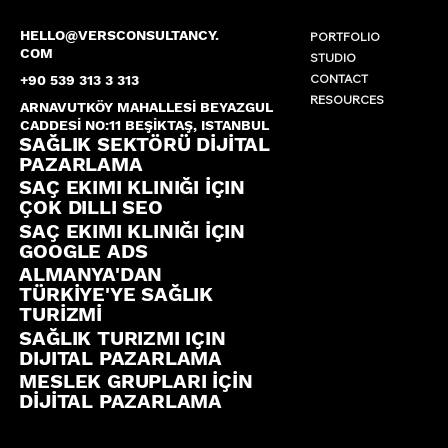
HELLO@VERSCONSULTANCY.
PORTFOLIO
COM
STUDIO
CONTACT
+90 539 313 3 313
RESOURCES
ARNAVUTKÖY MAHALLESİ BEYAZGUL
CADDESİ NO:11 BEŞİKTAŞ, ISTANBUL
SAĞLIK SEKTÖRÜ DİJİTAL
PAZARLAMA
SAÇ EKIMI KLINIĞI İÇIN
ÇOK DILLI SEO
SAÇ EKIMI KLINIĞI İÇIN
GOOGLE ADS
ALMANYA'DAN
TÜRKİYE'YE SAĞLIK
TURİZMİ
SAĞLIK TURIZMI IÇIN
DIJITAL PAZARLAMA
MESLEK GRUPLARI İÇİN
DİJİTAL PAZARLAMA