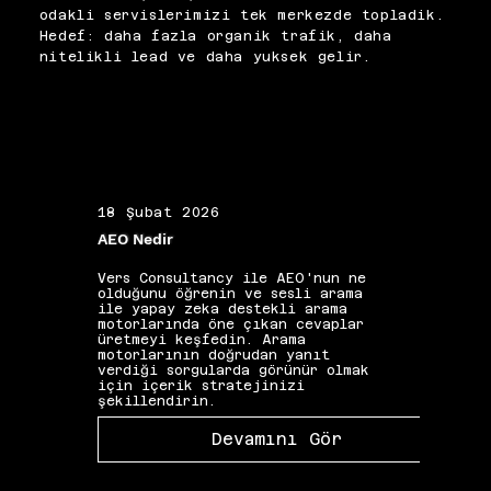
görünürlüğü ve sektör iş 
güvenilirlik kriterlerini 
odakli servislerimizi tek merkezde topladik.
birlikleri sitenin dışarıdan 
karşıladığından emin oluyoruz.
Hedef: daha fazla organik trafik, daha
nasıl algılandığını 
nitelikli lead ve daha yuksek gelir.
şekillendirerek E-A-T 
profilini besler. Bu 
entegrasyon, içerik kalitesini 
hem kullanıcı hem algoritma 
perspektifinden güçlendiren 
stratejik bir çerçeve sunar.
18 Şubat 2026
19 Ş
AEO Nedir
Alan 
Vers Consultancy ile AEO'nun ne
Vers 
olduğunu öğrenin ve sesli arama
seçim
ile yapay zeka destekli arama
etkis
motorlarında öne çıkan cevaplar
yapıs
üretmeyi keşfedin. Arama
güçle
motorlarının doğrudan yanıt
kelim
verdiği sorgularda görünür olmak
gibi 
için içerik stratejinizi
katkı
şekillendirin.
Devamını Gör