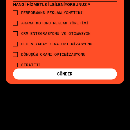
HANGİ HİZMETLE İLGİLENİYORSUNUZ
*
PERFORMANS REKLAM YÖNETİMİ
ARAMA MOTORU REKLAM YÖNETİMİ
CRM ENTEGRASYONU VE OTOMASYON
SEO & YAPAY ZEKA OPTİMİZASYONU
DÖNÜŞÜM ORANI OPTİMİZASYONU
STRATEJİ
GÖNDER