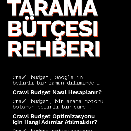
TARAMA
BÜTÇESI
REHBERI
Crawl budget, Google'ın 
belirli bir zaman diliminde 
bir web sitesini kaç sayfa 
Crawl Budget Nasıl Hesaplanır?
tarayacağını ifade eden ve 
büyük siteler için kritik 
Crawl budget, bir arama motoru 
öneme sahip bir SEO 
botunun belirli bir süre 
kavramıdır. Tarama bütçesinin 
içinde sitenizde tarayabileceği 
Crawl Budget Optimizasyonu
verimli kullanılması önemli 
sayfa sayısını ifade eder ve 
için Hangi Adımlar Atılmalıdır?
sayfaların düzenli olarak 
büyük siteler için stratejik 
dizine alınmasını sağlarken 
bir öneme sahiptir. Tarama 