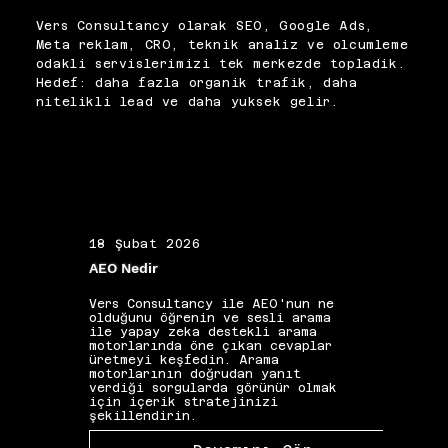
artırarak bütçe kullanımını 
arasında yer alır. Log dosyası 
iyileştirir. Vers Consultancy 
Vers Consultancy olarak SEO, Google Ads,
analizi, tarayıcının gerçekte 
olarak crawl budget 
Meta reklam, CRO, teknik analiz ve olcumleme
hangi sayfaları ne sıklıkla 
sorunlarını log analizi ve 
odakli servislerimizi tek merkezde topladik.
ziyaret ettiğini açığa 
Search Console verileriyle 
Hedef: daha fazla organik trafik, daha
çıkararak optimizasyon 
birleştirerek teşhis ediyor, 
nitelikli lead ve daha yuksek gelir.
önceliklerini somutlaştırır. 
kök nedene yönelik kalıcı 
Bu adımlar tamamlandığında 
çözümler geliştiriyoruz.
değerli içeriklerin çok daha 
hızlı dizine alındığı 
gözlemlenebilir.
18 Şubat 2026
19 Ş
AEO Nedir
Alan 
Vers Consultancy ile AEO'nun ne
Vers 
olduğunu öğrenin ve sesli arama
seçim
ile yapay zeka destekli arama
etkis
motorlarında öne çıkan cevaplar
yapıs
üretmeyi keşfedin. Arama
güçle
motorlarının doğrudan yanıt
kelim
verdiği sorgularda görünür olmak
gibi 
için içerik stratejinizi
katkı
şekillendirin.