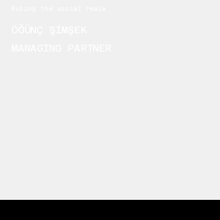
Ruling the social realm
ÖĞÜNÇ ŞİMŞEK
MANAGING PARTNER