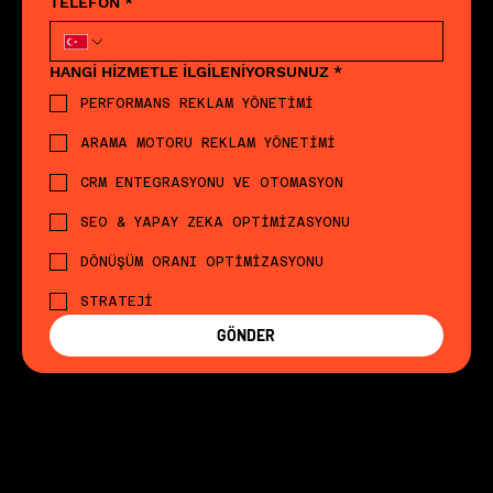
TELEFON
*
HANGİ HİZMETLE İLGİLENİYORSUNUZ
*
PERFORMANS REKLAM YÖNETİMİ
ARAMA MOTORU REKLAM YÖNETİMİ
CRM ENTEGRASYONU VE OTOMASYON
SEO & YAPAY ZEKA OPTİMİZASYONU
DÖNÜŞÜM ORANI OPTİMİZASYONU
STRATEJİ
GÖNDER