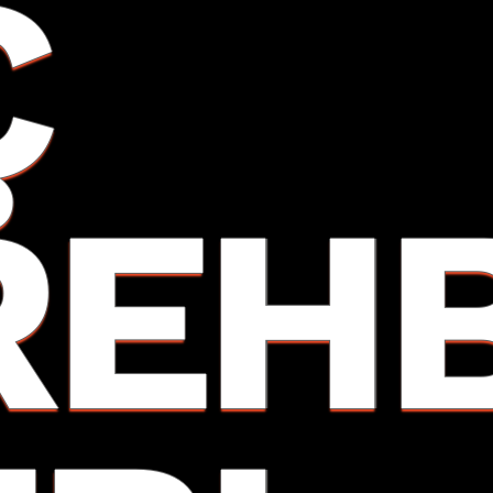
Ç
REH