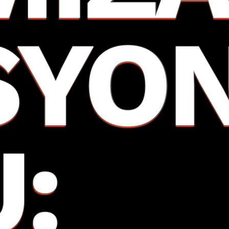
SYO
U: