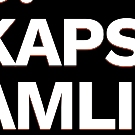
KAP
AMLI