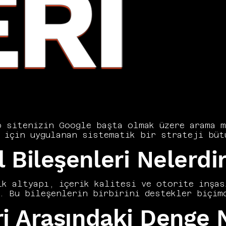
ERI
 sitenizin Google başta olmak üzere arama m
 için uygulanan sistematik bir strateji bütü
acklink profilinden kullanıcı deneyimine kad
Bileşenleri Nelerdi
ncy, SEO'yu yalnızca sıralama hedeflemek değ
r araç olarak konumlandırır. Doğru uygulandı
adeli trafik ve dönüşüm artışı sağlar. Bu ka
tüm boyutlarını ele alıyoruz.
k altyapı, içerik kalitesi ve otorite inşası
. Bu bileşenlerin birbirini destekler biçimd
arısı için zorunludur. Vers Consultancy olar
i Arasındaki Denge N
re SEO stratejileri geliştiriyoruz. Sadece i
klanmak eksik sonuçlar doğurur. Bütünsel bir