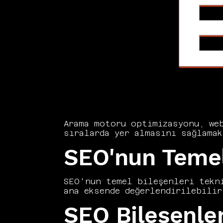
Arama motoru optimizasyonu, web
sıralarda yer almasını sağlamak
altyapıdan içerik kalitesine, b
SEO'nun Temel 
yelpazeyi kapsar. Vers Consulta
organik büyüme sağlamak için bi
maliyetlerini düşürürken uzun v
arama motoru optimizasyonunun 
SEO'nun temel bileşenleri tekni
ana eksende değerlendirilebilir
sürdürülebilir bir sıralama baş
SEO Bileşenler
bir bütün olarak ele alan enteg
sadece teknik optimizasyona oda