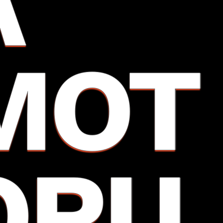
A
MOT
ORU