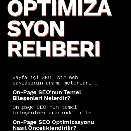
OPTIMIZA
SYON
REHBERI
Sayfa içi SEO, bir web 
sayfasının arama motorları 
tarafından doğru anlaşılması 
On-Page SEO'nun Temel
ve üst sıralarda yer alması 
Bileşenleri Nelerdir?
için sayfanın kendisi üzerinde 
yapılan tüm optimizasyon 
On-page SEO'nun temel 
çalışmalarını kapsar. Başlık 
bileşenleri arasında title 
etiketleri, meta açıklama, URL 
etiketi, meta açıklaması, H1 ve 
On-Page SEO Optimizasyonu
yapısı, içerik kalitesi, iç 
alt başlıklar, içerik kalitesi, 
Nasıl Önceliklendirilir?
linkleme ve görsel 
iç bağlantılar, URL yapısı ve 