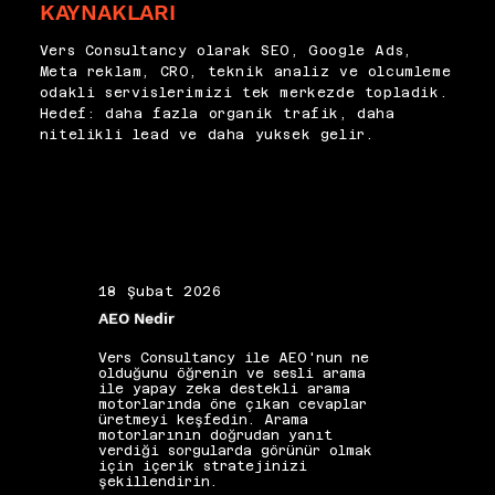
KAYNAKLARI
yapılandırılabilir. Vers 
içerik derinliği ve iç linkleme 
Consultancy olarak on-page 
bu önceliklendirmenin teknik 
önceliklendirme süreçlerini 
Vers Consultancy olarak SEO, Google Ads,
kontrol noktalarını oluşturur. 
veri odaklı çerçevelerle 
Meta reklam, CRO, teknik analiz ve olcumleme
Uygulama ekibinin 
yürütüyor, her müşteri için en 
odakli servislerimizi tek merkezde topladik.
kapasitesiyle uyumlu bir tempo 
yüksek etkiyi sağlayacak 
Hedef: daha fazla organik trafik, daha
belirlenmeli; her değişikliğin 
optimizasyon sırasını 
nitelikli lead ve daha yuksek gelir.
etkisi izlenebilir biçimde 
titizlikle belirliyoruz.
dokümante edilmelidir. Bu 
yapılandırılmış yaklaşım, on-
page SEO'yu dağınık bir 
kontrol listesinden stratejik 
bir performans iyileştirme 
sürecine dönüştürür.
18 Şubat 2026
19 Ş
AEO Nedir
Alan 
Vers Consultancy ile AEO'nun ne
Vers 
olduğunu öğrenin ve sesli arama
seçim
ile yapay zeka destekli arama
etkis
motorlarında öne çıkan cevaplar
yapıs
üretmeyi keşfedin. Arama
güçle
motorlarının doğrudan yanıt
kelim
verdiği sorgularda görünür olmak
gibi 
için içerik stratejinizi
katkı
şekillendirin.