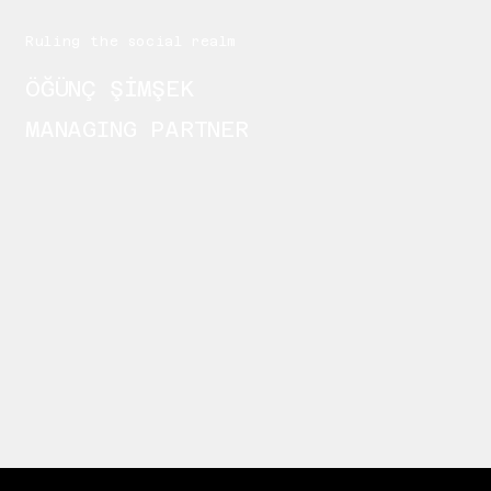
Ruling the social realm
ÖĞÜNÇ ŞİMŞEK
MANAGING PARTNER