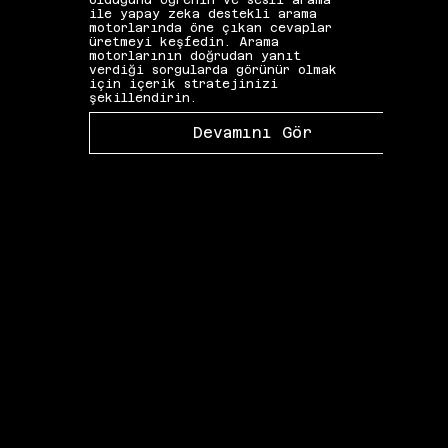
olduğunu öğrenin ve sesli arama
seçim
ile yapay zeka destekli arama
etkis
motorlarında öne çıkan cevaplar
yapıs
üretmeyi keşfedin. Arama
güçle
motorlarının doğrudan yanıt
kelim
verdiği sorgularda görünür olmak
gibi 
için içerik stratejinizi
katkı
şekillendirin.
Devamını Gör