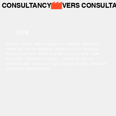
 CONSULTANCY
TEAM
Veriyi seven ama sezgiyi de masaya getiren,
tasarımı performansla, yaratıcılığı sonuçla
buluşturan bir ekip olarak çalışıyoruz. Her
projede; markanın tonunu, hedeflerini ve
karakterini anlayıp, buna uygun özgün çözümler
üretmeyi önemsiyoruz.