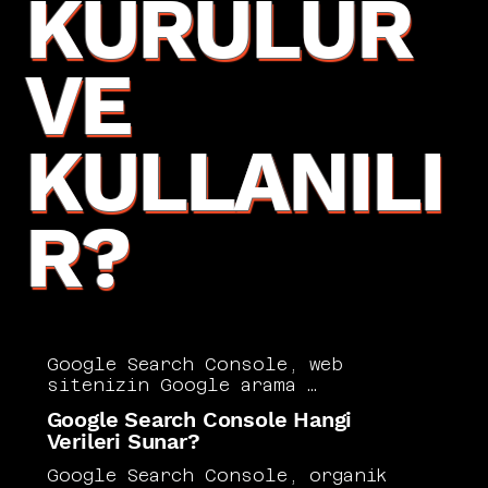
KURULUR
VE
KULLANILI
R?
Google Search Console, web 
sitenizin Google arama 
sonuçlarındaki performansını 
Google Search Console Hangi
izlemenizi, dizinleme 
Verileri Sunar?
sorunlarını tespit etmenizi ve 
teknik hataları gidermenizi 
Google Search Console, organik 