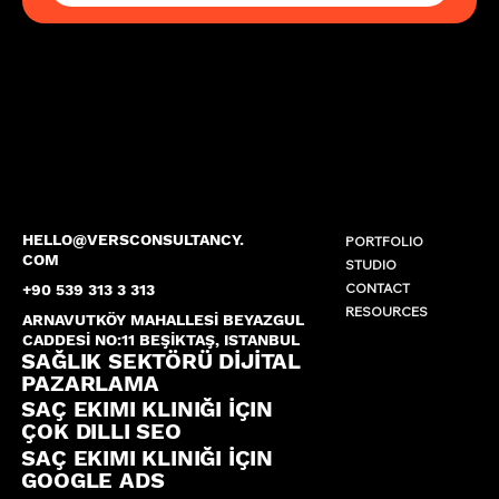
HELLO@VERSCONSULTANCY.
PORTFOLIO
COM
STUDIO
CONTACT
+90 539 313 3 313
RESOURCES
ARNAVUTKÖY MAHALLESİ BEYAZGUL
CADDESİ NO:11 BEŞİKTAŞ, ISTANBUL
SAĞLIK SEKTÖRÜ DİJİTAL
PAZARLAMA
SAÇ EKIMI KLINIĞI İÇIN
ÇOK DILLI SEO
SAÇ EKIMI KLINIĞI İÇIN
GOOGLE ADS