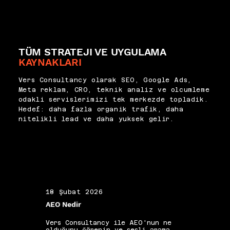
sağlar. Vers Consultancy 
fırsatı keşfi, CTR 
olarak Search Console 
optimizasyonu ve teknik 
verilerini aylık strateji 
önceliklendirme için de aktif 
gözden geçirmelerinin merkezine 
biçimde kullanıyoruz. Yüksek 
koyuyor; her raporu aksiyona 
gösterim alan ancak düşük 
TÜM STRATEJI VE UYGULAMA
dönüştürülebilir önceliklere 
tıklama oranı sergileyen sorgu 
bağlayan bir analiz süreci 
KAYNAKLARI
grupları en hızlı kazanım 
yürütüyoruz.
sağlayabilecek müdahale 
Vers Consultancy olarak SEO, Google Ads,
noktalarını işaret eder. 
Meta reklam, CRO, teknik analiz ve olcumleme
Dizinlenme sorunları, AMP 
odakli servislerimizi tek merkezde topladik.
hataları ve yapılandırılmış 
Hedef: daha fazla organik trafik, daha
veri uyarıları ise teknik 
nitelikli lead ve daha yuksek gelir.
ajanda oluşturmanın birincil 
kaynağıdır. Bu verilerle 
desteklenen strateji, tahmin 
değil gözleme dayalı biçimde 
ilerler.
18 Şubat 2026
19 Ş
AEO Nedir
Alan 
Vers Consultancy ile AEO'nun ne
Vers 