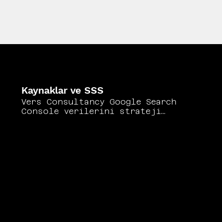
Kaynaklar ve SSS
Vers Consultancy Google Search
Console verilerini strateji
geliştirmede etkin biçimde
kullanmak için rapor
türlerinin her birini farklı
karar süreçlerine bağlar.
Google'ın Search Console resmi
yardım merkezi
https://support.google.com/web
masters/?hl=tr
tüm raporların
kapsamlı açıklamasını sunar.
Ahrefs'in GSC kullanım rehberi
https://ahrefs.com/blog/google