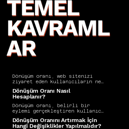
TEMEL
KAVRAML
AR
Dönüşüm oranı, web sitenizi 
ziyaret eden kullanıcıların ne 
kadarının satın alma, form 
Dönüşüm Oranı Nasıl
doldurma veya abone olma gibi 
Hesaplanır?
hedef eylemleri 
gerçekleştirdiğini gösteren 
Dönüşüm oranı, belirli bir 
temel bir performans 
eylemi gerçekleştiren kullanıcı 
metriğidir. Yüksek trafik tek 
sayısının toplam ziyaretçi 
Dönüşüm Oranını Artırmak İçin
başına yeterli değildir; asıl 
sayısına bölünmesiyle 
Hangi Değişiklikler Yapılmalıdır?
önemli olan bu trafiğin ne 
hesaplanır. Bu oran, pazarlama 