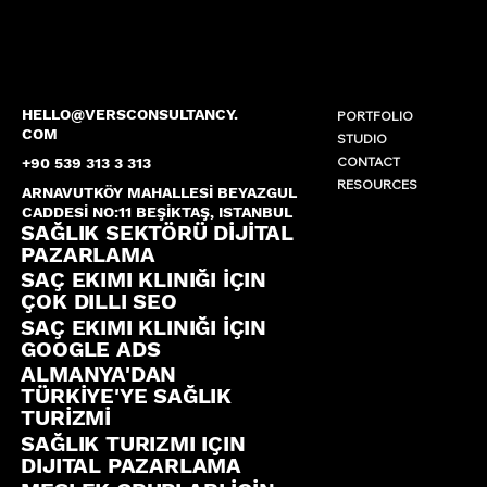
HELLO@VERSCONSULTANCY.
PORTFOLIO
COM
STUDIO
CONTACT
+90 539 313 3 313
RESOURCES
ARNAVUTKÖY MAHALLESİ BEYAZGUL
CADDESİ NO:11 BEŞİKTAŞ, ISTANBUL
SAĞLIK SEKTÖRÜ DİJİTAL
PAZARLAMA
SAÇ EKIMI KLINIĞI İÇIN
ÇOK DILLI SEO
SAÇ EKIMI KLINIĞI İÇIN
GOOGLE ADS
ALMANYA'DAN
TÜRKİYE'YE SAĞLIK
TURİZMİ
SAĞLIK TURIZMI IÇIN
DIJITAL PAZARLAMA