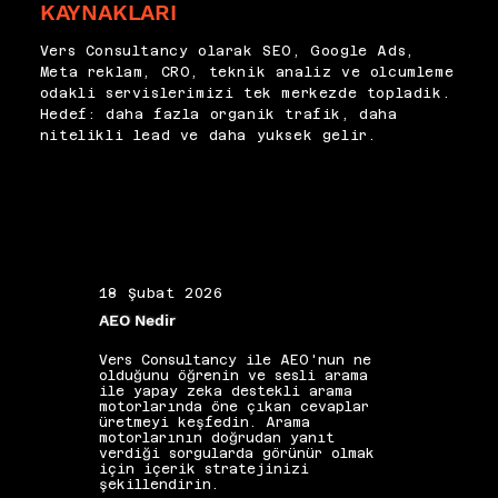
KAYNAKLARI
toplama, hipotez oluşturma ve 
uzunluğu, güven unsurları ve 
test aşamalarından oluşan 
sayfa hızı en hızlı dönüşüm 
yapılandırılmış bir süreçle 
Vers Consultancy olarak SEO, Google Ads,
etkisi yaratan müdahale 
yürütüyor; her değişikliğin 
Meta reklam, CRO, teknik analiz ve olcumleme
noktaları arasında yer alır. 
etkisini ölçerek öğrenmeyi 
odakli servislerimizi tek merkezde topladik.
Her değişiklik A/B testi 
süreklileştiriyoruz.
Hedef: daha fazla organik trafik, daha
altyapısıyla doğrulanmadan 
nitelikli lead ve daha yuksek gelir.
kalıcı hale getirilmemelidir. 
Bu veriye dayalı 
önceliklendirme, sınırlı 
kaynakların en yüksek geri 
dönüşü sağlayacak alanlara 
yönlendirilmesini güvence 
altına alır.
18 Şubat 2026
19 Ş
AEO Nedir
Alan 
Vers Consultancy ile AEO'nun ne
Vers 
olduğunu öğrenin ve sesli arama
seçim
ile yapay zeka destekli arama
etkis
motorlarında öne çıkan cevaplar
yapıs
üretmeyi keşfedin. Arama
güçle
motorlarının doğrudan yanıt
kelim
verdiği sorgularda görünür olmak
gibi 
için içerik stratejinizi
katkı
şekillendirin.