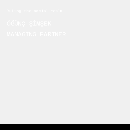
Ruling the social realm
ÖĞÜNÇ ŞİMŞEK
MANAGING PARTNER