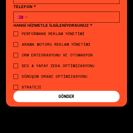
TELEFON
*
HANGİ HİZMETLE İLGİLENİYORSUNUZ
*
PERFORMANS REKLAM YÖNETİMİ
ARAMA MOTORU REKLAM YÖNETİMİ
CRM ENTEGRASYONU VE OTOMASYON
SEO & YAPAY ZEKA OPTİMİZASYONU
DÖNÜŞÜM ORANI OPTİMİZASYONU
STRATEJİ
GÖNDER