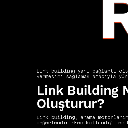
Link building yani bağlantı olu
vermesini sağlamak amacıyla yür
backlinkler, arama motorlarının
Link Building
Consultancy, içerik tabanlı lin
yöntemlerle desteklenen bütüncü
alınmış bağlantılar kısa vadede
Oluşturur?
içerikte link buildingin ne old
gerektiğini açıklıyoruz.
Link building, arama motorların
değerlendirirken kullandığı en 