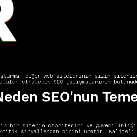
R
şturma, diğer web sitelerinin sizin sitenize
ütülen stratejik SEO çalışmalarının bütünüdü
 gözünde sitenizin otorite ve güvenilirliğin
 Neden SEO'nun Teme
k kazanımını, misafir yazarlığı ve dijital P
l bir link building stratejisi uygular. Spa
 fayda sağlasa da uzun vadede ciddi cezalara 
uğunu ve neden SEO stratejinizin merkezinde 
ın bir sitenin otoritesini ve güvenilirliğin
kritik sinyallerden birini üretir. Kaliteli 