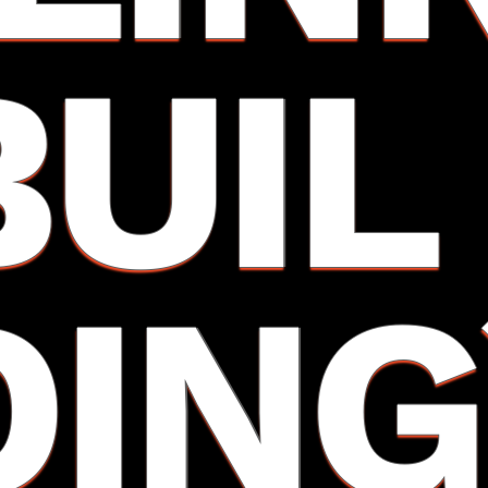
BUIL
DING