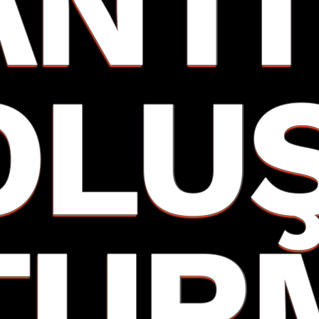
ANTI
OLU
TUR