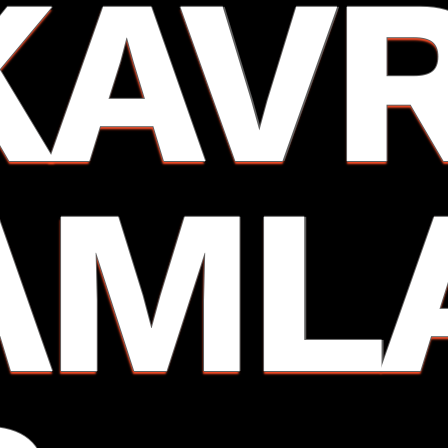
KAV
AML