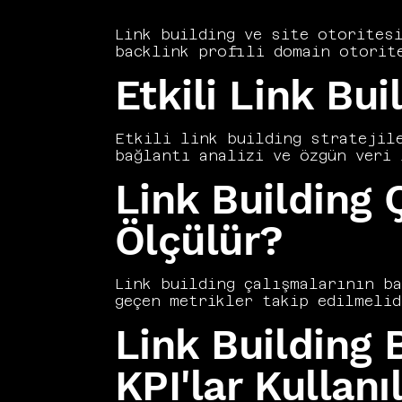
Link building ve site otoritesi
backlink profili domain otorite
kolaylaştırır. Etkili link buil
Etkili Link Bui
ilişkilere kadar geniş bir yelp
building planları geliştirerek 
güçlendirir. Otorite sitelerden
bağlantıdan daha değerlidir. Bu
Etkili link building stratejile
artırmanın yollarını kapsamlı b
bağlantı analizi ve özgün veri 
sektörler için farklı verimlili
Link Building 
hedef odaklı link inşa planları
kendiliğinden bağlantı çekme ka
azaltır hem de etki alanını gen
Ölçülür?
SEO otoritenizi kalıcı biçimde 
Link building çalışmalarının ba
geçen metrikler takip edilmelid
değerleri, hedef sayfaların sır
Link Building 
metrikler arasında öne çıkar. A
kadarının kaybedildiği düzenli 
trend analizi, stratejinin etki
KPI'lar Kullanı
olarak link building performans