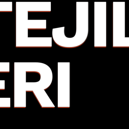
TEJI
ERI