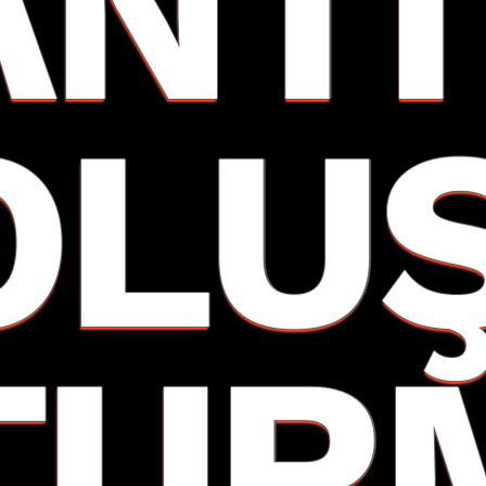
ANTI
OLU
TUR