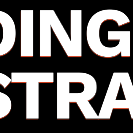
DING
STR