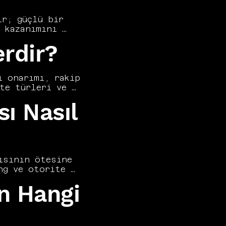
r; güçlü bir 
kazanımını 
 halkla 
erdir?
özel link 
biçimde 
düşük kaliteli 
te otoritesini 
 onarımı, rakip 
te türleri ve 
sektöre özgü ve 
sı Nasıl
amanla 
i hem riskleri 
klink profili, 
sının ötesine 
g ve otorite 
e katkı bu 
in Hangi
ktif kaldığı, ne 
üm yerine aylık 
 Vers Consultancy 
iyor, her 