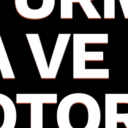
A VE
OTO