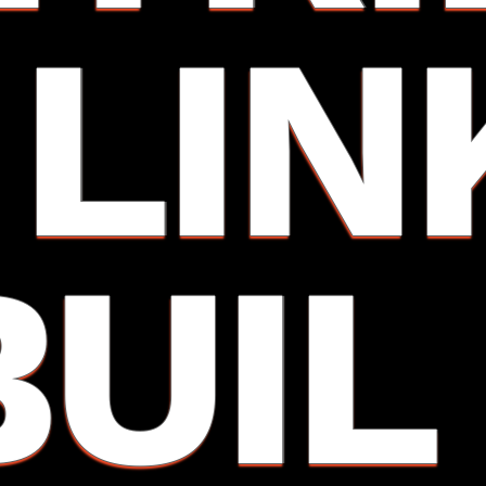
I LIN
BUIL