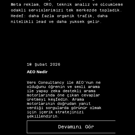
hale gelir. Google Search 
bir aksiyon planı sunuyoruz.
Meta reklam, CRO, teknik analiz ve olcumleme
Console'daki güvenlik 
odakli servislerimizi tek merkezde topladik.
sorunları raporu temizlik 
Hedef: daha fazla organik trafik, daha
sonrasında incelenmeli ve 
nitelikli lead ve daha yuksek gelir.
manuel işlem varsa inceleme 
talebi gönderilmelidir. Bu 
süreç belgelenmeli ve benzer 
saldırılara karşı izleme 
altyapısı kalıcı biçimde aktif 
tutulmalıdır.
18 Şubat 2026
19 Ş
AEO Nedir
Alan 
Vers Consultancy ile AEO'nun ne
Vers 
olduğunu öğrenin ve sesli arama
seçim
ile yapay zeka destekli arama
etkis
motorlarında öne çıkan cevaplar
yapıs
üretmeyi keşfedin. Arama
güçle
motorlarının doğrudan yanıt
kelim
verdiği sorgularda görünür olmak
gibi 
için içerik stratejinizi
katkı
şekillendirin.
Devamını Gör