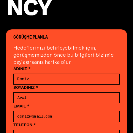
NCY
NCY
kullanılmalıdır. Bu kaynaklar
saldırı sonrası toparlanmayı
panik kararlar yerine
belgelenmiş ve tekrar
edilebilir bir kurtarma
sürecine dönüştürür.
GÖRÜŞME PLANLA
Hedeflerinizi belirleyebilmek için, 
görüşmemizden önce bu bilgileri bizimle 
paylaşırsanız harika olur.
ADINIZ
*
SOYADINIZ
*
EMAIL
*
TELEFON
*