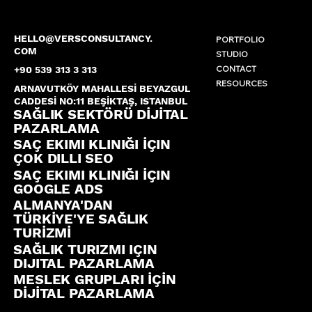
HELLO@VERSCONSULTANCY.
PORTFOLIO
COM
STUDIO
CONTACT
+90 539 313 3 313
RESOURCES
ARNAVUTKÖY MAHALLESİ BEYAZGUL
CADDESİ NO:11 BEŞİKTAŞ, ISTANBUL
SAĞLIK SEKTÖRÜ DİJİTAL
PAZARLAMA
SAÇ EKIMI KLINIĞI İÇIN
ÇOK DILLI SEO
SAÇ EKIMI KLINIĞI İÇIN
GOOGLE ADS
ALMANYA'DAN
TÜRKİYE'YE SAĞLIK
TURİZMİ
SAĞLIK TURIZMI IÇIN
DIJITAL PAZARLAMA
MESLEK GRUPLARI İÇİN
DİJİTAL PAZARLAMA