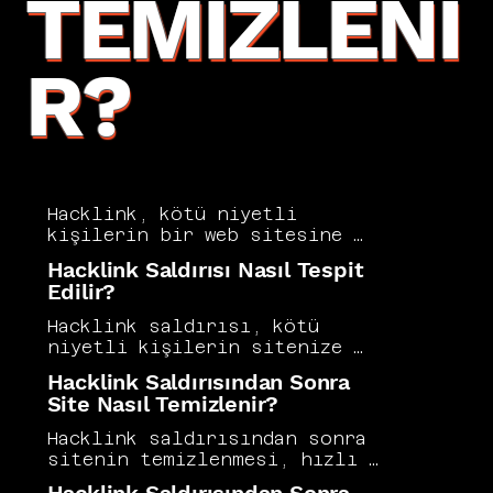
TEMIZLENI
R?
Hacklink, kötü niyetli 
kişilerin bir web sitesine 
izinsiz erişerek gizlice 
Hacklink Saldırısı Nasıl Tespit
yerleştirdiği ve çoğunlukla 
Edilir?
kumar, ilaç veya yetişkin 
içerik sitelerine bağlantı 
Hacklink saldırısı, kötü 
veren zararlı linklerdir. Bu 
niyetli kişilerin sitenize 
tür linkler hem sitenizin 
izinsiz olarak gizli 
Hacklink Saldırısından Sonra
güvenilirliğini zedeler hem de 
bağlantılar yerleştirmesi ve 
Site Nasıl Temizlenir?
Google cezasına yol açabilir. 
bu durumun site otoritesini 
Vers Consultancy, hacklink 
kötüye kullanmasıyla 
Hacklink saldırısından sonra 
tespitini düzenli teknik 
gerçekleşir. Şüpheli sayfalar, 
sitenin temizlenmesi, hızlı 
denetimlerin ve güvenlik 
beklenmedik trafik değişimleri 
müdahale ve sistematik bir 
taramalarının bir parçası 