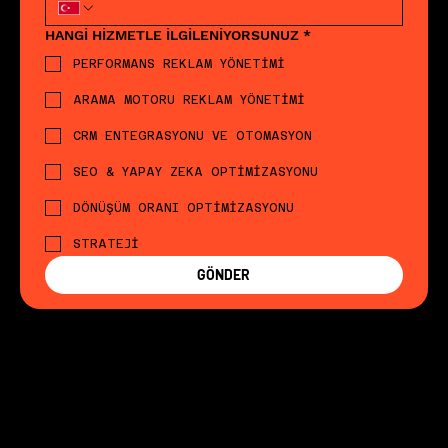
HANGİ HİZMETLE İLGİLENİYORSUNUZ
*
PERFORMANS REKLAM YÖNETİMİ
ARAMA MOTORU REKLAM YÖNETİMİ
CRM ENTEGRASYONU VE OTOMASYON
SEO & YAPAY ZEKA OPTİMİZASYONU
DÖNÜŞÜM ORANI OPTİMİZASYONU
STRATEJİ
GÖNDER