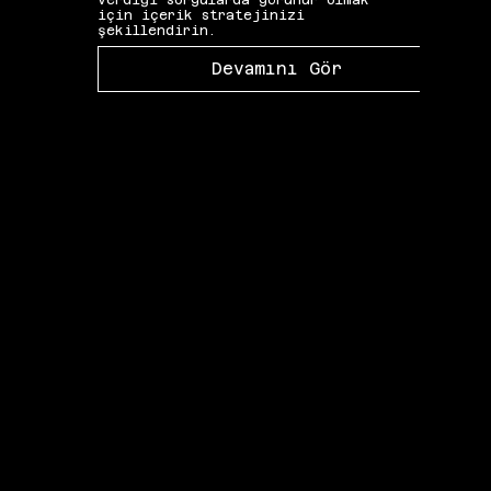
verdiği sorgularda görünür olmak
gibi 
için içerik stratejinizi
katkı
şekillendirin.
Devamını Gör