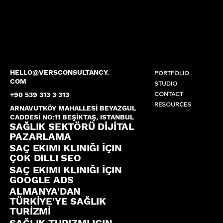
HELLO@VERSCONSULTANCY.
PORTFOLIO
COM
STUDIO
CONTACT
+90 539 313 3 313
RESOURCES
ARNAVUTKÖY MAHALLESİ BEYAZGUL
CADDESİ NO:11 BEŞİKTAŞ, ISTANBUL
SAĞLIK SEKTÖRÜ DİJİTAL
PAZARLAMA
SAÇ EKIMI KLINIĞI İÇIN
ÇOK DILLI SEO
SAÇ EKIMI KLINIĞI İÇIN
GOOGLE ADS
ALMANYA'DAN
TÜRKİYE'YE SAĞLIK
TURİZMİ
SAĞLIK TURIZMI IÇIN