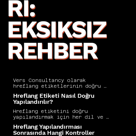
RI:
EKSIKSIZ
REHBER
Vers Consultancy olarak 
hreflang etiketlerinin doğru 
kullanımının uluslararası SEO 
Hreflang Etiketi Nasıl Doğru
başarısında kritik bir rol 
Yapılandırılır?
oynadığını biliyoruz. Bu 
etiketler, arama motorlarının 
Hreflang etiketini doğru 
hangi sayfanın hangi kitleye 
yapılandırmak için her dil ve 
sunulacağını anlamasını 
bölge kombinasyonu için 
Hreflang Yapılandırması
sağlar. Yanlış yapılandırılmış 
karşılıklı etiket tanımları 
Sonrasında Hangi Kontroller
hreflang etiketleri sıralama 
yapılmalı, x-default değeri 