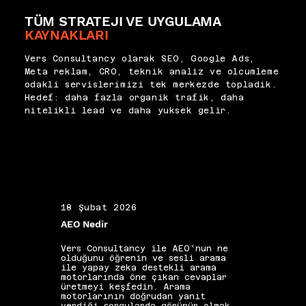
yorumladığını izlemek için 
kontrol adımları olarak ele 
TÜM STRATEJI VE UYGULAMA
doğrudan bir referans noktası 
alıyoruz. Screaming Frog ve 
sunar. Vers Consultancy olarak 
KAYNAKLARI
Ahrefs gibi araçların hreflang 
hreflang kontrol süreçlerini 
denetim özellikleri büyük 
uluslararası projelerin yayın 
Vers Consultancy olarak SEO, Google Ads,
ölçekli sitelerde manuel 
sonrası denetim listesinin 
Meta reklam, CRO, teknik analiz ve olcumleme
kontrolü imkânsız kılan 
temel adımı olarak uygulayarak 
odakli servislerimizi tek merkezde topladik.
hacimlerde otomatik hata 
doğru sayfanın doğru kitleye 
Hedef: daha fazla organik trafik, daha
tespiti sağlar. Yapılandırma 
ulaşmasını güvence altına 
nitelikli lead ve daha yuksek gelir.
doğrulandıktan sonra organik 
alıyoruz.
trafik ülke bazında segment 
edilerek doğru sürümlerin doğru 
pazarlara görünüp görünmediği 
izlenmelidir. Bu doğrulama 
adımı atlanmadan canlıya 
alınan uluslararası yapılar 
sessizce yanlış kitleye trafik 
18 Şubat 2026
19 Ş
yönlendirebilir.
AEO Nedir
Alan 
Vers Consultancy ile AEO'nun ne
Vers 
olduğunu öğrenin ve sesli arama
seçim
ile yapay zeka destekli arama
etkis
motorlarında öne çıkan cevaplar
yapıs
üretmeyi keşfedin. Arama
güçle
motorlarının doğrudan yanıt
kelim