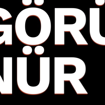
GÖR
NÜR