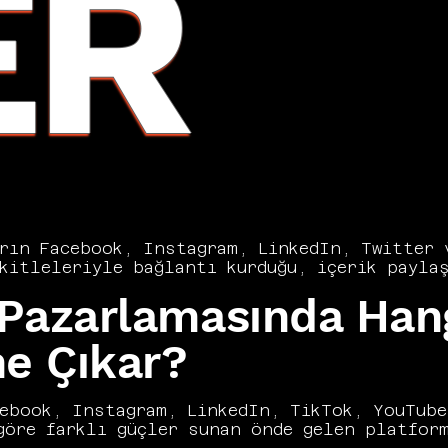
ER
rın Facebook, Instagram, LinkedIn, Twitter v
kitleleriyle bağlantı kurduğu, içerik paylaş
isiplinidir. Doğru platform seçimi, içerik s
Pazarlamasında Han
n temel bileşenlerini oluşturur. Vers Consu
irliği ve müşteri ilişkileri açısından dijit
umlandırır. Organik sosyal medya içerikleri 
ne Çıkar?
 sadakati inşa eder. Bu rehberde markanızı b
kapsamlı biçimde ele alıyoruz.
ebook, Instagram, LinkedIn, TikTok, YouTube
göre farklı güçler sunan önde gelen platform