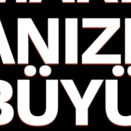
ANIZ
BÜY