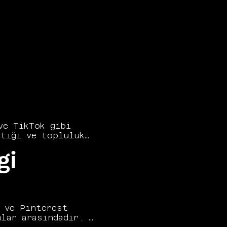
e TikTok gibi 
tığı ve topluluk 
tratejisi ve 
gi
ltancy, sosyal 
al stratejinin 
uzun vadede 
üyütecek sosyal 
 ve Pinterest 
lar arasındadır. 