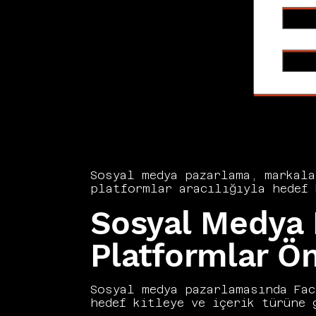
Sosyal medya pazarlama, markala
platformlar aracılığıyla hedef 
oluşturduğu dijital pazarlama d
Sosyal Medya 
etkileşim yönetimi bu disiplini
medya pazarlamasını marka bilin
ayrılmaz bir parçası olarak kon
Platformlar Ö
güvenilir bir topluluk ve marka
medya pazarlama stratejilerini 
Sosyal medya pazarlamasında Fac
hedef kitleye ve içerik türüne 