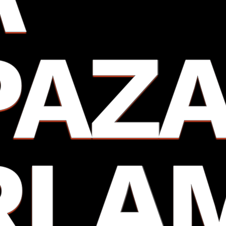
PAZ
RLA