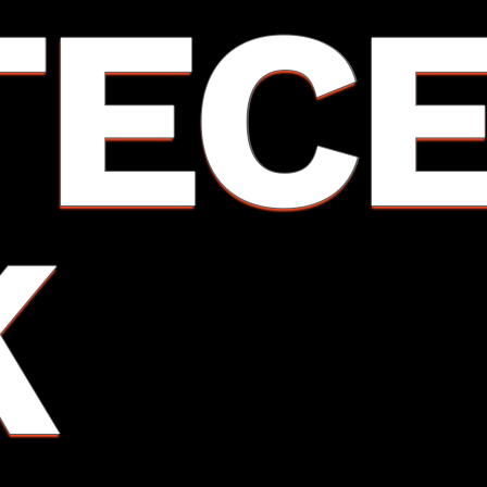
TEC
K