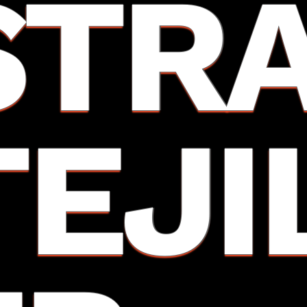
STR
TEJI