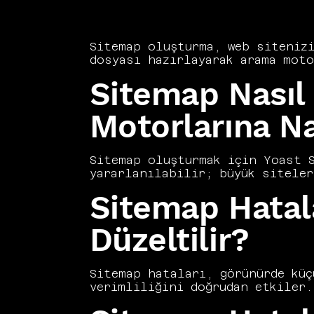
Sitemap oluşturma, web sitenizi
dosyası hazırlayarak arama moto
Math, diğer platformlar için is
Sitemap Nasıl
Vers Consultancy, sitemap yapıs
çıkaran ve düzenli güncellenen 
sitemap sunucunun tarama bütçes
Motorlarına Na
sitemap'in nasıl oluşturulacağı
açıklıyoruz.
Sitemap oluşturmak için Yoast S
yararlanılabilir; büyük siteler
Search Console ve Bing Webmaste
Sitemap Hatalar
gönderilmelidir. Vers Consultan
bir parçası olarak ele alıyoruz
erişilebilir URL'leri içermesi 
Düzeltilir?
etkinliğini korumasını sağlar. 
motorlarına daha hızlı bildiri
Sitemap hataları, görünürde küç
verimliliğini doğrudan etkiler.
içeren URL sayısını göstererek 
URL'lerin sitemap'te yer alması