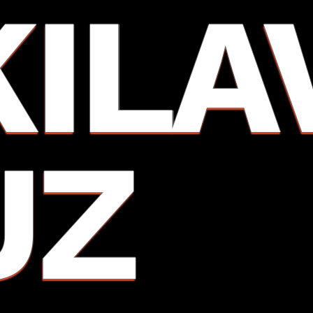
KILA
UZ