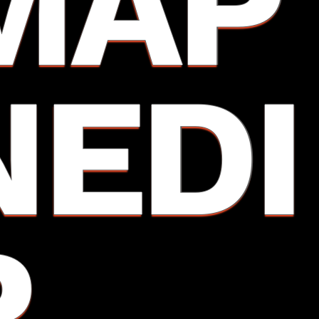
MAP
NEDI
R,