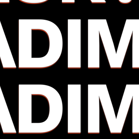
ADI
ADI