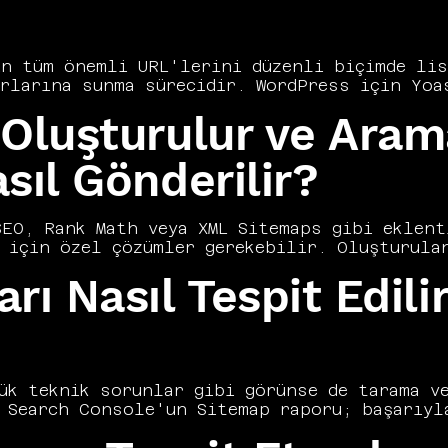
n tüm önemli URL'lerini düzenli biçimde list
rlarına sunma sürecidir. WordPress için Yoas
e özel sitemap oluşturma araçları bu işlemi 
 Oluşturulur ve Aram
ını gereksiz URL'lerden arındırılmış, önceli
bir format olarak yapılandırır. Hatalı yapıl
ini verimsiz kullanmasına yol açabilir. Bu r
sıl Gönderilir?
nı ve arama motorlarına nasıl sunulacağını a
EO, Rank Math veya XML Sitemaps gibi eklenti
 için özel çözümler gerekebilir. Oluşturulan
r Tools aracılığıyla ilgili arama motorları
ı Nasıl Tespit Edilir
cy olarak sitemap yönetimini indeksleme str
. Sitemap'in yalnızca indekslenmesini istedi
gerekir. Düzenli güncelleme ve doğrulama, si
Doğru yapılandırılmış bir sitemap, yeni içer
lmesini mümkün kılar.
ük teknik sorunlar gibi görünse de tarama ve
 Search Console'un Sitemap raporu; başarıyla
sorunların hızla tespit edilmesine olanak t
, 404 dönen sayfaların listede bulunması ve