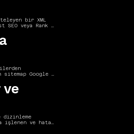
eleyen bir XML 
t SEO veya Rank 
kolaylaştırır. 
a
kli sayfaları öne 
andırılmış bir 
ehberde 
dım adım 
lerden 
 sitemap Google 
na 
 ve
atejisinin temel 
ğiniz, kanonik ve 
temap'in 
iklerin arama 
 dizinleme 
 işlenen ve hata 
anır. Engellenen 
 sitemap 