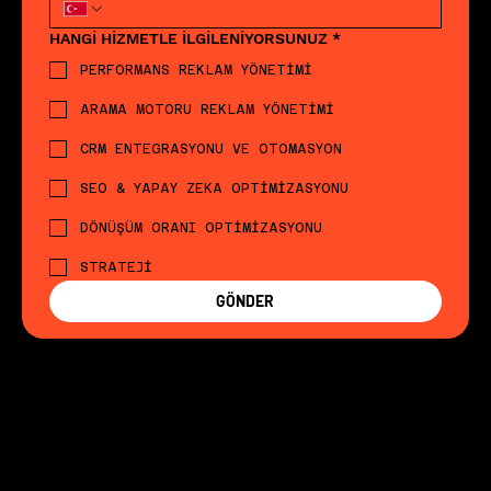
HANGİ HİZMETLE İLGİLENİYORSUNUZ
*
PERFORMANS REKLAM YÖNETİMİ
ARAMA MOTORU REKLAM YÖNETİMİ
CRM ENTEGRASYONU VE OTOMASYON
SEO & YAPAY ZEKA OPTİMİZASYONU
DÖNÜŞÜM ORANI OPTİMİZASYONU
STRATEJİ
GÖNDER