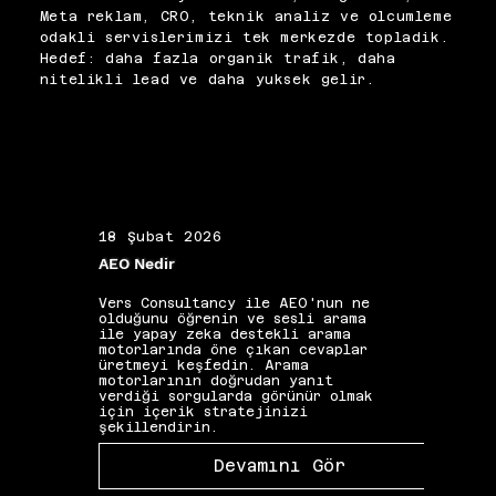
algoritmik değişimleri yakından 
proje deneyimleriyle 
Meta reklam, CRO, teknik analiz ve olcumleme
takip etmek kariyer gelişiminin 
destekliyor, sektörde öne 
odakli servislerimizi tek merkezde topladik.
görünmez motorlarıdır. 
çıkan uzmanlar yetiştirmeyi 
Hedef: daha fazla organik trafik, daha
Mentorluk ilişkileri ve gerçek 
önceliklendiriyoruz.
nitelikli lead ve daha yuksek gelir.
müşteri projelerindeki 
sorumluluk, kurs 
sertifikalarının 
sağlayamayacağı pratik 
olgunlaşmayı hızlandırır. SEO, 
durağan bir uzmanlık alanı 
olmadığından kariyer gelişimi 
de sürekli öğrenme taahhüdüyle 
18 Şubat 2026
19 Ş
eş anlamlıdır.
AEO Nedir
Alan 
Vers Consultancy ile AEO'nun ne
Vers 
olduğunu öğrenin ve sesli arama
seçim
ile yapay zeka destekli arama
etkis
motorlarında öne çıkan cevaplar
yapıs
üretmeyi keşfedin. Arama
güçle
motorlarının doğrudan yanıt
kelim
verdiği sorgularda görünür olmak
gibi 
için içerik stratejinizi
katkı
şekillendirin.
Devamını Gör