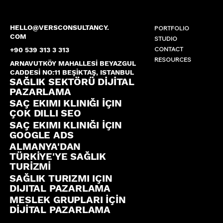
HELLO@VERSCONSULTANCY.
PORTFOLIO
COM
STUDIO
CONTACT
+90 539 313 3 313
RESOURCES
ARNAVUTKÖY MAHALLESİ BEYAZGUL
CADDESİ NO:11 BEŞİKTAŞ, ISTANBUL
SAĞLIK SEKTÖRÜ DİJİTAL
PAZARLAMA
SAÇ EKIMI KLINIĞI İÇIN
ÇOK DILLI SEO
SAÇ EKIMI KLINIĞI İÇIN
GOOGLE ADS
ALMANYA'DAN
TÜRKİYE'YE SAĞLIK
TURİZMİ
SAĞLIK TURIZMI IÇIN
DIJITAL PAZARLAMA
MESLEK GRUPLARI İÇİN
DİJİTAL PAZARLAMA