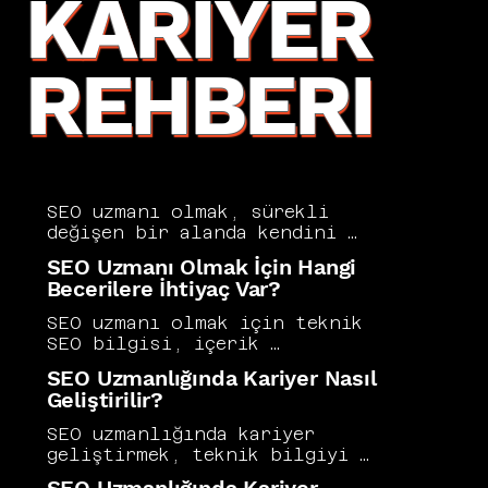
KARIYER
REHBERI
SEO uzmanı olmak, sürekli 
değişen bir alanda kendini 
güncel tutmayı ve geniş bir 
SEO Uzmanı Olmak İçin Hangi
beceri setini pratiğe döküp 
Becerilere İhtiyaç Var?
sonuçla ölçmeyi gerektiren bir 
kariyer yolculuğudur. Teknik 
SEO uzmanı olmak için teknik 
SEO, içerik stratejisi, veri 
SEO bilgisi, içerik 
analizi ve dijital pazarlama 
stratejisi, analitik 
SEO Uzmanlığında Kariyer Nasıl
bilgisini bir arada geliştirmek 
yetkinlik, link inşa deneyimi 
Geliştirilir?
bu kariyer yolunun temel 
ve algoritma takibi gibi çok 
gereksinimlerini oluşturur. 
boyutlu beceriler 
SEO uzmanlığında kariyer 
Vers Consultancy, SEO uzmanı 
gerekmektedir. Tek bir alana 
geliştirmek, teknik bilgiyi 
yetiştirme sürecinde pratik 
hakim olmak yetmez; alanlar 
sürekli güncel tutmanın yanı 
deneyimi teorik bilginin önüne 