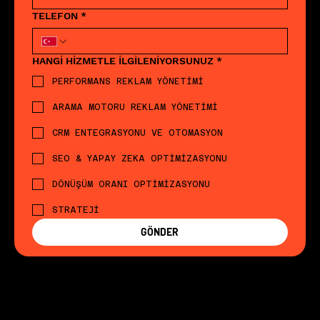
TELEFON
*
HANGİ HİZMETLE İLGİLENİYORSUNUZ
*
PERFORMANS REKLAM YÖNETİMİ
ARAMA MOTORU REKLAM YÖNETİMİ
CRM ENTEGRASYONU VE OTOMASYON
SEO & YAPAY ZEKA OPTİMİZASYONU
DÖNÜŞÜM ORANI OPTİMİZASYONU
STRATEJİ
GÖNDER