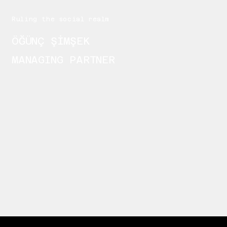
Ruling the social realm
ÖĞÜNÇ ŞİMŞEK
MANAGING PARTNER