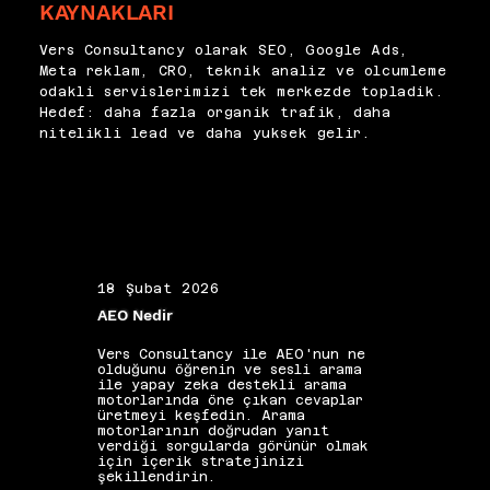
KAYNAKLARI
bağımsız değer taşıyıp 
tarafından artık 
taşımadığına göre 
desteklenmediği bilinmeli; 
belirlenmelidir. Vers 
Vers Consultancy olarak SEO, Google Ads,
bunların yerini alan çözümler 
Consultancy olarak pagination 
Meta reklam, CRO, teknik analiz ve olcumleme
doğru biçimde uygulanmalıdır. 
sorunlarını teknik 
odakli servislerimizi tek merkezde topladik.
Sayfalandırılmış içeriklerde 
denetimlerin standart bir 
Hedef: daha fazla organik trafik, daha
canonical kullanımı dikkatli 
maddesi olarak ele alıyor, 
nitelikli lead ve daha yuksek gelir.
yapılandırılmalı; yanlış 
tarama bütçesi ve dizinleme 
canonical tüm serinin değer 
kalitesi üzerindeki etkisini 
birikimini tek sayfaya 
minimize eden yapılandırmalar 
yönlendirebilir. Pagination 
uyguluyoruz.
yapısı ne kadar karmaşıksa 
teknik çözüm de o kadar 
kapsamlı bir planlama 
gerektirir.
18 Şubat 2026
19 Ş
AEO Nedir
Alan 
Vers Consultancy ile AEO'nun ne
Vers 
olduğunu öğrenin ve sesli arama
seçim
ile yapay zeka destekli arama
etkis
motorlarında öne çıkan cevaplar
yapıs
üretmeyi keşfedin. Arama
güçle
motorlarının doğrudan yanıt
kelim
verdiği sorgularda görünür olmak
gibi 
için içerik stratejinizi
katkı
şekillendirin.