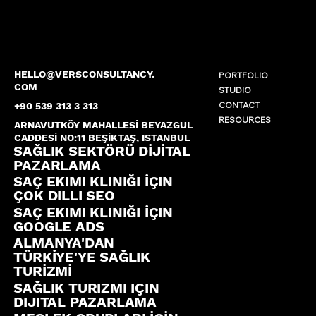
HELLO@VERSCONSULTANCY.
PORTFOLIO
COM
STUDIO
CONTACT
+90 539 313 3 313
RESOURCES
ARNAVUTKÖY MAHALLESİ BEYAZGUL
CADDESİ NO:11 BEŞİKTAŞ, ISTANBUL
SAĞLIK SEKTÖRÜ DİJİTAL
PAZARLAMA
SAÇ EKIMI KLINIĞI İÇIN
ÇOK DILLI SEO
SAÇ EKIMI KLINIĞI İÇIN
GOOGLE ADS
ALMANYA'DAN
TÜRKİYE'YE SAĞLIK
TURİZMİ
SAĞLIK TURIZMI IÇIN
DIJITAL PAZARLAMA