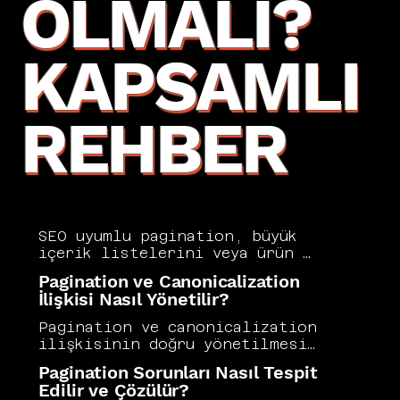
OLMALI?
KAPSAMLI
REHBER
SEO uyumlu pagination, büyük 
içerik listelerini veya ürün 
kataloglarını sayfalara 
Pagination ve Canonicalization
bölerken arama motorlarının 
İlişkisi Nasıl Yönetilir?
tüm içerikleri doğru biçimde 
taramasını ve dizine almasını 
Pagination ve canonicalization 
sağlayan teknik yapılandırma 
ilişkisinin doğru yönetilmesi, 
sürecidir. Yanlış pagination 
çok sayfalı içeriklerde 
Pagination Sorunları Nasıl Tespit
yapısı tarama bütçesi 
sıralama gücünün dağılmasını 
Edilir ve Çözülür?
israfına, sayfa gücünün 
önlemek açısından kritik önem 