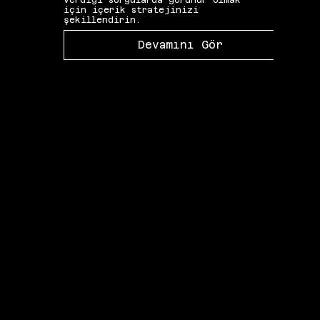
verdiği sorgularda görünür olmak
gibi 
için içerik stratejinizi
katkı
şekillendirin.
Devamını Gör