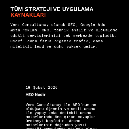
kalmalıdır.
hatalarıdır. Vers Consultancy 
kalitesi, çıktı kalitesini 
TÜM STRATEJI VE UYGULAMA
olarak içerik üretim 
doğrudan etkiler; iyi 
süreçlerini hem SEO 
KAYNAKLARI
tanımlanmış içerik brifleri ve 
standartları hem de kullanıcı 
kısıtlamalar bu sürecin temel 
deneyimi kriterleriyle uyumlu 
Vers Consultancy olarak SEO, Google Ads,
girdilerini oluşturur. Yayın 
hale getiren editoryal 
Meta reklam, CRO, teknik analiz ve olcumleme
öncesi olgusal doğrulama, 
çerçeveler oluşturuyor, hata 
odakli servislerimizi tek merkezde topladik.
üslup uyumu ve özgünlük 
örüntülerini sistematik 
Hedef: daha fazla organik trafik, daha
kontrolü AI içeriklerinde 
denetimlerle tespit edip 
nitelikli lead ve daha yuksek gelir.
zorunlu kalite güvencesi 
gideriyoruz.
adımlarıdır. Bu standartlar 
tutarlı biçimde uygulandığında 
yapay zeka içerik üretimini 
hızlandıran bir araç olarak 
kalır; markanın sesini ve 
güvenilirliğini tehdit eden 
bir risk faktörüne dönüşmez.
18 Şubat 2026
19 Ş
AEO Nedir
Alan 
Vers Consultancy ile AEO'nun ne
Vers 
olduğunu öğrenin ve sesli arama
seçim
ile yapay zeka destekli arama
etkis
motorlarında öne çıkan cevaplar
yapıs
üretmeyi keşfedin. Arama
güçle
motorlarının doğrudan yanıt
kelim