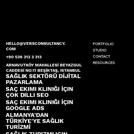
HELLO@VERSCONSULTANCY.
PORTFOLIO
COM
STUDIO
CONTACT
+90 539 313 3 313
RESOURCES
ARNAVUTKÖY MAHALLESİ BEYAZGUL
CADDESİ NO:11 BEŞİKTAŞ, ISTANBUL
SAĞLIK SEKTÖRÜ DİJİTAL
PAZARLAMA
SAÇ EKIMI KLINIĞI İÇIN
ÇOK DILLI SEO
SAÇ EKIMI KLINIĞI İÇIN
GOOGLE ADS
ALMANYA'DAN
TÜRKİYE'YE SAĞLIK
TURİZMİ
SAĞLIK TURIZMI IÇIN