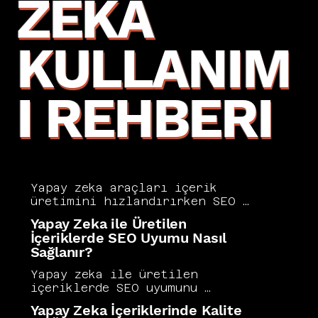
ZEKA
KULLANIM
I REHBERI
Yapay zeka araçları içerik 
üretimini hızlandırırken SEO 
uyumluluğunu korumak dikkatli 
Yapay Zeka ile Üretilen
bir strateji gerektirir. AI 
İçeriklerde SEO Uyumu Nasıl
destekli içeriklerin başarılı 
Sağlanır?
olması için kullanıcı niyetine 
uygun, özgün ve derinlikli 
Yapay zeka ile üretilen 
olması şarttır. Vers 
içeriklerde SEO uyumunu 
Consultancy, yapay zeka içerik 
sağlamak için insan editöryel 
Yapay Zeka İçeriklerinde Kalite
üretimini insan editöryel 
denetimini sürece dahil etmek, 