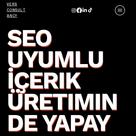
VERS
CONSULT
ANCY
SEO
UYUMLU
İÇERIK
ÜRETIMIN
DE YAPAY