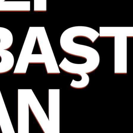
BAŞ
AN