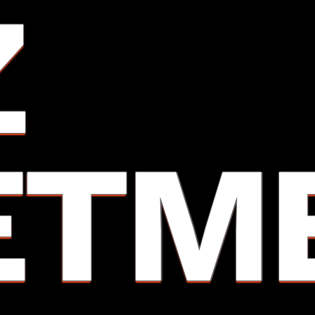
Z
ETM