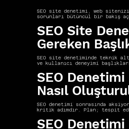
SEO site denetimi, web sitenizi
sorunları bütüncül bir bakış aç
sorunlarından içerik kalitesine
SEO Site Dene
kapsayan bu denetim stratejik S
site denetimini her yeni projen
adımı olarak değerlendirir. Kap
Gereken Başlı
sorunları çözmeden yüzeysel iyi
analiz etmenin yollarını ve den
SEO site denetiminde teknik alt
ve kullanıcı deneyimi başlıklar
içinde alt kontrol noktaları ba
SEO Denetimi 
Consultancy olarak denetim süre
önceliklerle yürütüyoruz. Tekni
verimini sağlayamaz. Denetim bu
Nasıl Oluşturu
sürecin asıl değerini ortaya ko
biçimde korur.
SEO denetimi sonrasında aksiyon
kritik adımdır. Plan; tespit ed
ve uzun vadeli stratejik çalışm
SEO Denetimi S
hangi metriği iyileştireceği, k
biçimde tanımlanmalıdır. Plana 