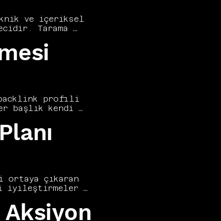
nik ve içeriksel 
cidir. Tarama 
niş bir yelpazeyi 
lmesi
nsultancy, SEO 
nin zorunlu bir 
şmaları kökteki 
enizi baştan sona 
acklink profili 
r başlık kendi 
melidir. Vers 
Planı
il, siteye özgü 
rımları tam 
ştürülmesi, 
ını kalıcı 
 ortaya çıkaran 
 iyileştirmeler 
siyon maddesinin 
r Aksiyon
lanacağı net 
antıları ve 