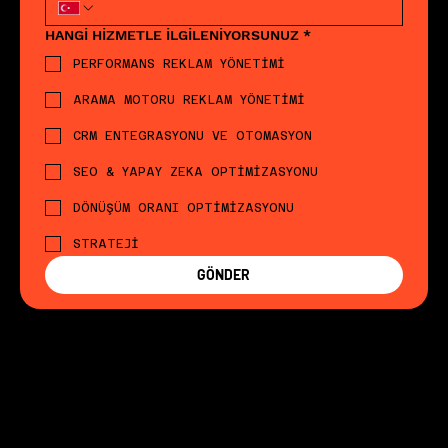
HANGİ HİZMETLE İLGİLENİYORSUNUZ
*
PERFORMANS REKLAM YÖNETİMİ
ARAMA MOTORU REKLAM YÖNETİMİ
CRM ENTEGRASYONU VE OTOMASYON
SEO & YAPAY ZEKA OPTİMİZASYONU
DÖNÜŞÜM ORANI OPTİMİZASYONU
STRATEJİ
GÖNDER