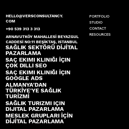
HELLO@VERSCONSULTANCY.
PORTFOLIO
COM
STUDIO
CONTACT
+90 539 313 3 313
RESOURCES
ARNAVUTKÖY MAHALLESİ BEYAZGUL
CADDESİ NO:11 BEŞİKTAŞ, ISTANBUL
SAĞLIK SEKTÖRÜ DİJİTAL
PAZARLAMA
SAÇ EKIMI KLINIĞI İÇIN
ÇOK DILLI SEO
SAÇ EKIMI KLINIĞI İÇIN
GOOGLE ADS
ALMANYA'DAN
TÜRKİYE'YE SAĞLIK
TURİZMİ
SAĞLIK TURIZMI IÇIN
DIJITAL PAZARLAMA
MESLEK GRUPLARI İÇİN
DİJİTAL PAZARLAMA