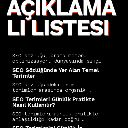
AÇIKLAMA
LI LISTESI
SEO sözlüğü, arama motoru 
optimizasyonu dünyasında sıkça 
karşılaşılan terimleri açık ve 
SEO Sözlüğünde Yer Alan Temel
anlaşılır biçimde tanımlayan 
Terimler
kapsamlı bir başvuru 
kaynağıdır. Backlink ve 
SEO sözlüğündeki temel 
canonical'dan crawl budget ve 
terimler arasında organik 
dwell time'a kadar yüzlerce 
trafik, backlink, crawl, index, 
SEO Terimleri Günlük Pratikte
terimi bir arada 
SERP, anahtar kelime 
Nasıl Kullanılır?
bulabileceğiniz bu sözlük hem 
yoğunluğu, canonical, 
yeni başlayanlar hem de 
robots.txt, sitemap ve domain 
SEO terimleri günlük pratikte 
deneyimli SEO uzmanları için 
otoritesi yer alır. Bu 
anlaşıldığı kadar doğru 
değerli bir referans noktası 
kavramları doğru anlamak, SEO 
kullanıldığında hem iç 
oluşturur. Vers Consultancy, 