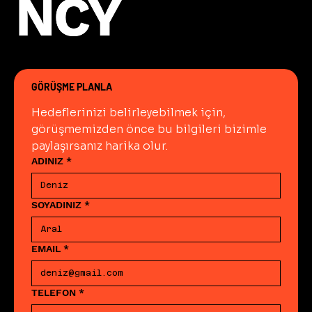
NCY
NCY
GÖRÜŞME PLANLA
Hedeflerinizi belirleyebilmek için, 
görüşmemizden önce bu bilgileri bizimle 
paylaşırsanız harika olur.
ADINIZ
*
SOYADINIZ
*
EMAIL
*
TELEFON
*