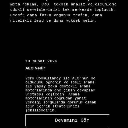
çevrilmelidir. Terim 
uygun biçimde kullanıyor; 
Meta reklam, CRO, teknik analiz ve olcumleme
belirsizliği ekip içi iletişim 
anlaşılır bir dil standardı 
odakli servislerimizi tek merkezde topladik.
hatalarına ve yanlış uygulanan 
benimsiyoruz.
Hedef: daha fazla organik trafik, daha
stratejilere yol açabilir. 
nitelikli lead ve daha yuksek gelir.
Ortak bir SEO dili oluşturmak, 
ekibin koordinasyon kalitesini 
ve strateji uygulama 
tutarlılığını doğrudan 
güçlendirir.
18 Şubat 2026
19 Ş
AEO Nedir
Alan 
Vers Consultancy ile AEO'nun ne
Vers 
olduğunu öğrenin ve sesli arama
seçim
ile yapay zeka destekli arama
etkis
motorlarında öne çıkan cevaplar
yapıs
üretmeyi keşfedin. Arama
güçle
motorlarının doğrudan yanıt
kelim
verdiği sorgularda görünür olmak
gibi 
için içerik stratejinizi
katkı
şekillendirin.
Devamını Gör