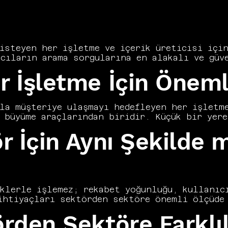
isteyen her işletme ve içerik üreticisi için
cıların arama sorgularına en alakalı ve güve
 alan teknik, içeriksel ve otorite boyutları
 İşletme İçin Öneml
SEO'yu yalnızca sıralama kazanma değil sürdü
ı olarak tanımlar. Doğru bir SEO stratejisi 
 kalıcı ve ölçülebilir sonuçlar üretir. Bu k
 neden önemli olduğunu ve nasıl uygulandığı
la müşteriye ulaşmayı hedefleyen her işletme
z.
 büyüme araçlarından biridir. Küçük bir yere
 her ölçekte organik görünürlük rekabetçi bi
 İçin Aynı Şekilde m
 işletme büyüklüğünden bağımsız olarak stra
. Organik trafik, ücretli kanalların aksine 
devam eder. Marka güvenilirliği ve uzun vadel
kı eşsizdir. Her işletmenin SEO'ya yatırım y
lmazdır.
klerle işlemez; rekabet yoğunluğu, kullanıcı
ihtiyaçları sektörden sektöre önemli ölçüde
ı optimizasyonu ve teknik SEO ön plana çıkar
rden Sektöre Farklı
s Profile ve yerel anahtar kelimeler belirle