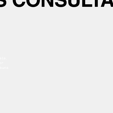
sla,
er
buna