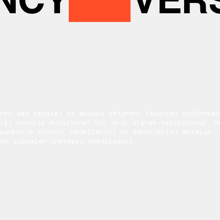
ven ama sezgiyi de masaya getiren, tasarımı performan
ığı sonuçla buluşturan bir ekip olarak çalışıyoruz. H
 markanın tonunu, hedeflerini ve karakterini anlayıp, 
gün çözümler üretmeyi önemsiyoruz.