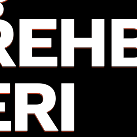
REH
ERI