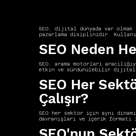
SEO, dijital dünyada var olmak 
pazarlama disiplinidir. Kullanı
sunmak amacıyla geliştirilen bu
SEO Neden Her
alınmalıdır. Vers Consultancy, 
büyüme ve marka otoritesi inşas
reklam bağımlılığını azaltırken
rehberinde SEO'nun ne olduğunu,
SEO, arama motorları aracılığıy
kavramlarla birlikte açıklıyoru
etkin ve sürdürülebilir dijital
bir e-ticaret platformuna kadar
SEO Her Sektör
Vers Consultancy olarak SEO'nun
zorunluluk olduğunu savunuyoruz
kesildiğinde de değer üretmeye 
Çalışır?
açısından SEO'nun sağladığı kat
rekabette var olmak için kaçını
SEO her sektör için aynı dinami
davranışları ve içerik formatı 
ticaret sitelerinde ürün sayfas
SEO'nun Sektö
işletmeler için Google Bussines