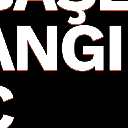
ANGI
Ç