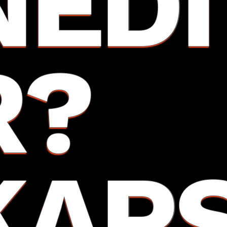
NEDI
R?
KAP