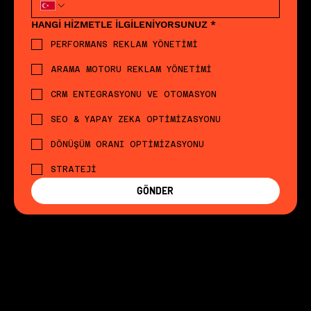
HANGİ HİZMETLE İLGİLENİYORSUNUZ
*
PERFORMANS REKLAM YÖNETİMİ
ARAMA MOTORU REKLAM YÖNETİMİ
CRM ENTEGRASYONU VE OTOMASYON
SEO & YAPAY ZEKA OPTİMİZASYONU
DÖNÜŞÜM ORANI OPTİMİZASYONU
STRATEJİ
GÖNDER