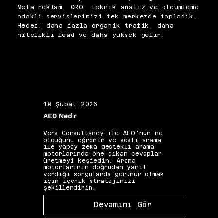
sosyal medyada yaygın biçimde 
kaynaklarını eleştirel bir 
Meta reklam, CRO, teknik analiz ve olcumleme
paylaşılması, içeriğinin doğru 
gözle değerlendiriyor, 
odakli servislerimizi tek merkezde topladik.
olduğu anlamına gelmez. SEO 
müşterilerimize yalnızca 
Hedef: daha fazla organik trafik, daha
mitolojisinin hâlâ güçlü 
doğrulanmış ve güncel 
nitelikli lead ve daha yuksek gelir.
biçimde dolaştığı dijital 
bulgulara dayanan stratejiler 
ekosistemde eleştirel okuma 
sunuyoruz.
becerisi temel bir mesleki 
yetkinlik haline gelmiştir. 
Güvenilir kaynakların düzenli 
takibi, strateji kararlarını 
güncel ve kanıta dayalı tutar.
18 Şubat 2026
19 Ş
AEO Nedir
Alan 
Vers Consultancy ile AEO'nun ne
Vers 
olduğunu öğrenin ve sesli arama
seçim
ile yapay zeka destekli arama
etkis
motorlarında öne çıkan cevaplar
yapıs
üretmeyi keşfedin. Arama
güçle
motorlarının doğrudan yanıt
kelim
verdiği sorgularda görünür olmak
gibi 
için içerik stratejinizi
katkı
şekillendirin.
Devamını Gör