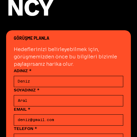
NCY
NCY
tüketimini rastgele içerik
tüketiminden ayıran eleştirel bir
değerlendirme disiplini oluşturur.
GÖRÜŞME PLANLA
Hedeflerinizi belirleyebilmek için, 
görüşmemizden önce bu bilgileri bizimle 
paylaşırsanız harika olur.
ADINIZ
*
SOYADINIZ
*
EMAIL
*
TELEFON
*