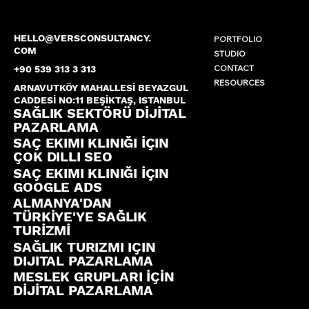
HELLO@VERSCONSULTANCY.
PORTFOLIO
COM
STUDIO
CONTACT
+90 539 313 3 313
RESOURCES
ARNAVUTKÖY MAHALLESİ BEYAZGUL
CADDESİ NO:11 BEŞİKTAŞ, ISTANBUL
SAĞLIK SEKTÖRÜ DİJİTAL
PAZARLAMA
SAÇ EKIMI KLINIĞI İÇIN
ÇOK DILLI SEO
SAÇ EKIMI KLINIĞI İÇIN
GOOGLE ADS
ALMANYA'DAN
TÜRKİYE'YE SAĞLIK
TURİZMİ
SAĞLIK TURIZMI IÇIN
DIJITAL PAZARLAMA
MESLEK GRUPLARI İÇİN
DİJİTAL PAZARLAMA