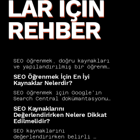
LAR İÇIN
REHBER
SEO öğrenmek, doğru kaynakları 
ve yapılandırılmış bir öğrenme 
yolunu takip ettiğinizde 
SEO Öğrenmek İçin En İyi
herkes tarafından erişilebilir 
Kaynaklar Nelerdir?
bir beceri haline gelir. Temel 
kavramlardan teknik 
SEO öğrenmek için Google'ın 
uygulamalara, içerik 
Search Central dokümantasyonu, 
stratejisinden analitik 
Moz Beginner's Guide, Ahrefs 
SEO Kaynaklarını
araçlara kadar uzanan bu 
Blog ve Search Engine Journal 
Değerlendirirken Nelere Dikkat
disiplini öğrenmek zaman ve 
gibi kaynaklar sektörün en 
Edilmelidir?
pratik gerektirdiği kadar merak 
güvenilir ve güncel 
ve sistematik bir çalışma 
içeriklerini sunar. Teorik 
SEO kaynaklarını 
düzeni de ister. Vers 
bilgiyi gerçek bir proje 
değerlendirirken belirli 
Consultancy, SEO eğitimi ve 